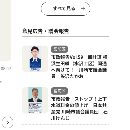
すべて見る
意見広告・議会報告
宮前区
文化
社会
市政報告Vol.59 都計道 横
浜生田線（水沢工区）開通
.08.07
宮前区
2026.08.05
宮前区
へ向けて！ 川崎市議会議
員 矢沢たかお
リー
夏の恒例 和太鼓フェス ８月
稗原小 
22日 市民館など
声 父の
宮前区
市政報告 ストップ！上下
水道料金の値上げ 日本共
産党 川崎市議会議員団 石
川けんじ