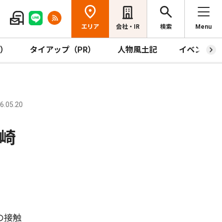
エリア
会社・IR
検索
Menu
R）
タイアップ（PR）
人物風土記
イベント
.05.20
崎
の接触