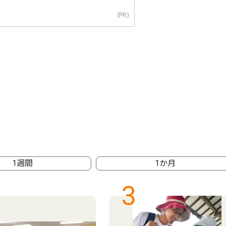
(PR)
1週間
1か月
3