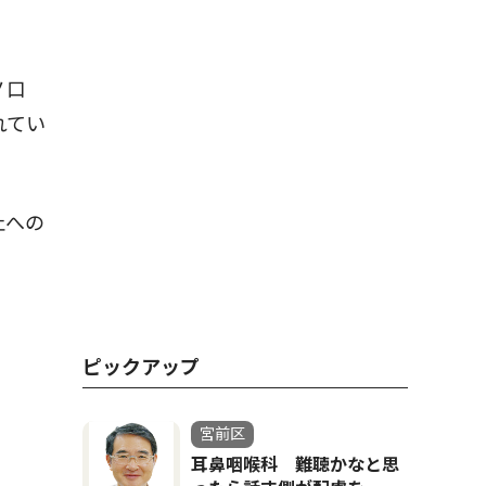
ノ口
れてい
止への
ピックアップ
宮前区
耳鼻咽喉科 難聴かなと思