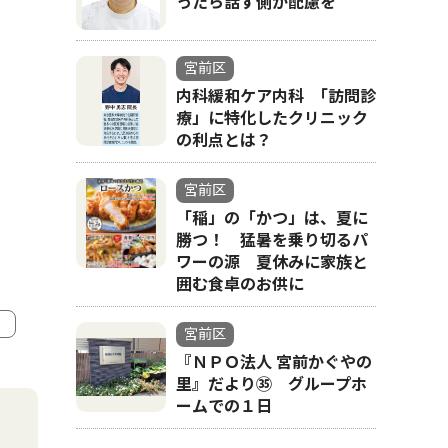
ったら話す側が配慮を
宮前区
内科緩和ケア内科 ｢訪問診
療」に特化したクリニック
の利点とは？
宮前区
「稲」の「かつ」は、夏に
勝つ！ 猛暑を乗り切るパ
ワーの源 夏休みに家族と
囲む食卓のお供に
宮前区
『ＮＰＯ法人 宮前かぐやの
4
5
里』だより㉟ グループホ
ームでの１日