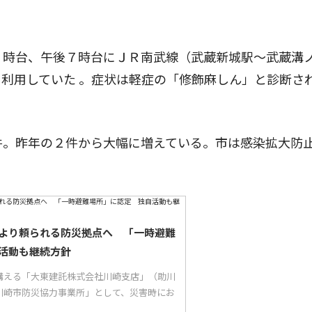
７時台、午後７時台にＪＲ南武線（武蔵新城駅〜武蔵溝
利用していた 。症状は軽症の「修飾麻しん」と診断さ
件。昨年の２件から大幅に増えている。市は感染拡大防
より頼られる防災拠点へ 「一時避難
活動も継続方針
構える「大東建託株式会社川崎支店」（助川
川崎市防災協力事業所」として、災害時にお