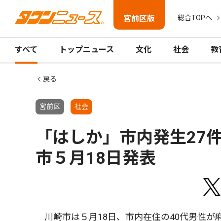
宮前区版
総合TOPへ
すべて
トップニュース
文化
社会
教
戻る
宮前区
社会
「はしか」市内発生27
市５月18日発表
川崎市は５月18日、市内在住の40代男性が