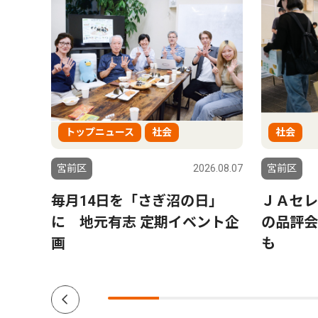
トップニュース
社会
社会
6.07.08
宮前区
2026.08.07
宮前区
跡地
毎月14日を「さぎ沼の日」
ＪＡセレ
クー
に 地元有志 定期イベント企
の品評会
画
も