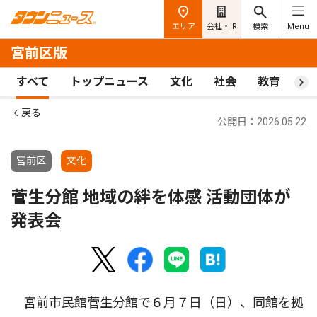
エリア
会社・IR
検索
Menu
宮前区版
すべて
トップニュース
文化
社会
教育
ス
戻る
公開日：2026.05.22
宮前区
文化
菅生分館 地域の絆を体感 活動団体が
発表会
宮前市民館菅生分館で６月７日（日）、同館を拠