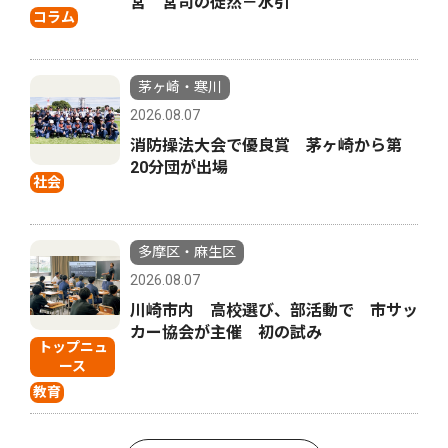
宮 宮司の徒然－水引
コラム
茅ヶ崎・寒川
2026.08.07
消防操法大会で優良賞 茅ヶ崎から第
20分団が出場
社会
多摩区・麻生区
2026.08.07
川崎市内 高校選び、部活動で 市サッ
カー協会が主催 初の試み
トップニュ
ース
教育