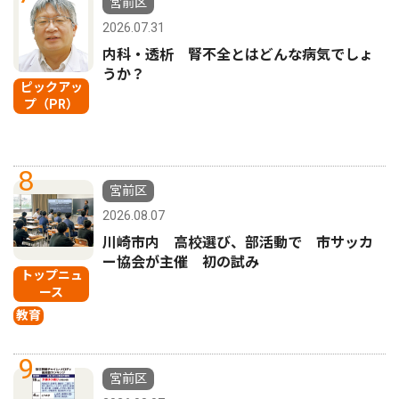
宮前区
2026.07.31
内科・透析 腎不全とはどんな病気でしょ
うか？
ピックアッ
プ（PR）
8
宮前区
2026.08.07
川崎市内 高校選び、部活動で 市サッカ
ー協会が主催 初の試み
トップニュ
ース
教育
9
宮前区