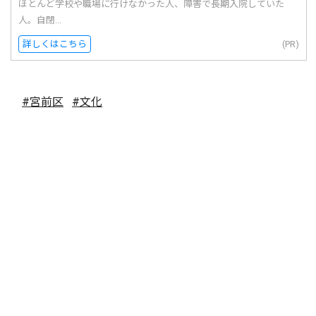
ほとんど学校や職場に行けなかった人、障害で長期入院していた
人。自閉...
詳しくはこちら
(PR)
#宮前区
#文化