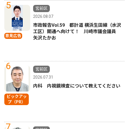
5
宮前区
2026.08.07
市政報告Vol.59 都計道 横浜生田線（水沢
工区）開通へ向けて！ 川崎市議会議員
意見広告
矢沢たかお
6
宮前区
2026.07.31
内科 内視鏡検査について教えてください
ピックアッ
プ（PR）
7