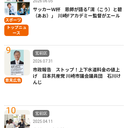
2026.06.05
サッカーＷ杯 恩師が語る｢滉（こう）と碧
（あお）｣ 川崎Fアカデミー監督がエール
スポーツ
トップニュ
ース
9
宮前区
2026.07.31
市政報告 ストップ！上下水道料金の値上
げ 日本共産党 川崎市議会議員団 石川け
意見広告
んじ
10
宮前区
2025.04.11