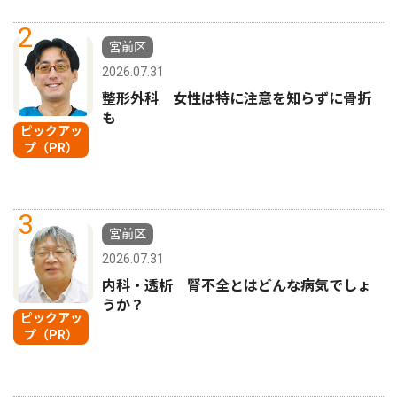
2
宮前区
2026.07.31
整形外科 女性は特に注意を知らずに骨折
も
ピックアッ
プ（PR）
3
宮前区
2026.07.31
内科・透析 腎不全とはどんな病気でしょ
うか？
ピックアッ
プ（PR）