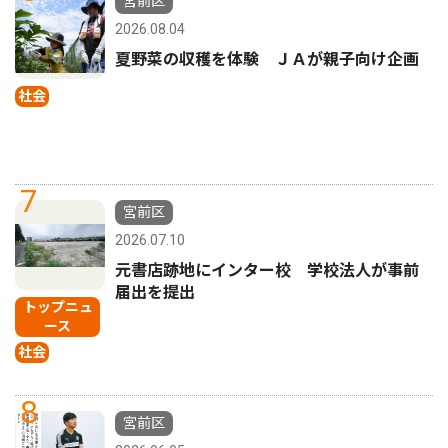
宮前区
2026.08.04
夏野菜の収穫を体験 ＪＡが親子向け企画
社会
7
宮前区
2026.07.10
元書店跡地にインター校 学校法人が事前
届出を提出
トップニュ
ース
社会
8
宮前区