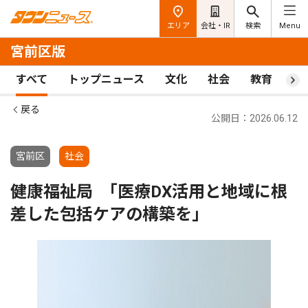
エリア
会社・IR
検索
Menu
宮前区版
すべて
トップニュース
文化
社会
教育
ス
戻る
公開日：2026.06.12
宮前区
社会
健康福祉局 ｢医療DX活用と地域に根
差した包括ケアの構築を｣