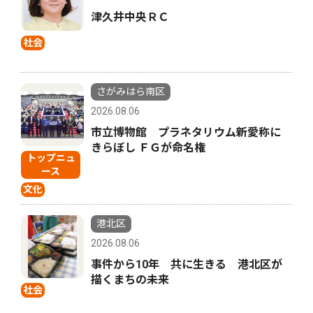
津久井中央ＲＣ
社会
さがみはら南区
2026.08.06
市立博物館 プラネタリウム新愛称に
きらぼし ＦＧが命名権
トップニュ
ース
文化
港北区
2026.08.06
事件から10年 共に生きる 港北区が
描くまちの未来
社会