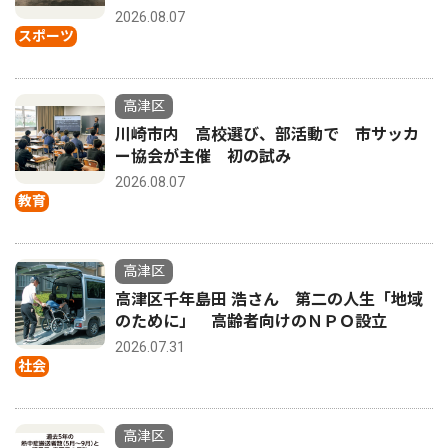
2026.08.07
スポーツ
高津区
川崎市内 高校選び、部活動で 市サッカ
ー協会が主催 初の試み
2026.08.07
教育
高津区
高津区千年島田 浩さん 第二の人生「地域
のために」 高齢者向けのＮＰＯ設立
2026.07.31
社会
高津区