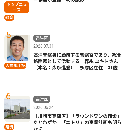
ー協会が主催 初の試み
トップニュ
ース
教育
5
高津区
2026.07.31
高津警察署に勤務する警察官であり、総合
格闘家として活動する 森永 ユキトさん
人物風土記
（本名：森永進登） 多摩区在住 31歳
6
高津区
2026.06.24
【川崎市高津区】「ラウンドワンの面影」
あとわずか 「ニトリ」の事業計画も明ら
経済
かに