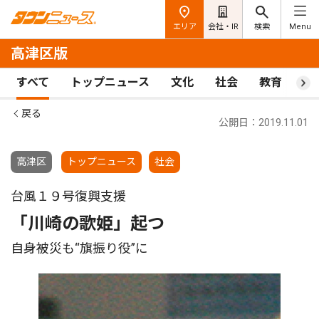
エリア
会社・IR
検索
Menu
高津区版
すべて
トップニュース
文化
社会
教育
ス
戻る
公開日：2019.11.01
高津区
トップニュース
社会
台風１９号復興支援
「川崎の歌姫」起つ
自身被災も“旗振り役”に