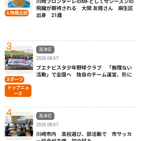
川崎フロンターレのMFとして今シーズンの
飛躍が期待される 大関 友翔さん 麻生区
人物風土記
出身 21歳
3
高津区
2026.08.07
ブエナビスタ少年野球クラブ 「無理ない
活動」で全国へ 独自のチーム運営、形に
スポーツ
トップニュ
ース
4
高津区
2026.08.07
川崎市内 高校選び、部活動で 市サッカ