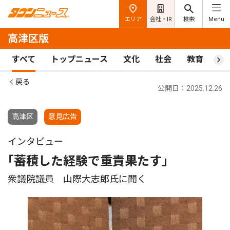
エリア
会社・IR
検索
Menu
高津区版
すべて
トップニュース
文化
社会
教育
ス
戻る
公開日：2025.12.26
高津区
意見広告
インタビュー
｢蓄積した経験で重責果たす｣
衆議院議員 山際大志郎氏に聞く