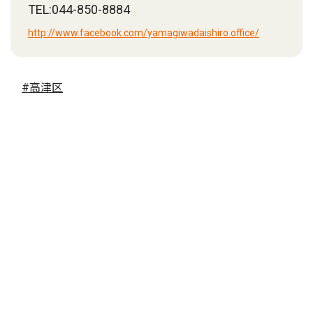
TEL:044-850-8884
http://www.facebook.com/yamagiwadaishiro.office/
#高津区