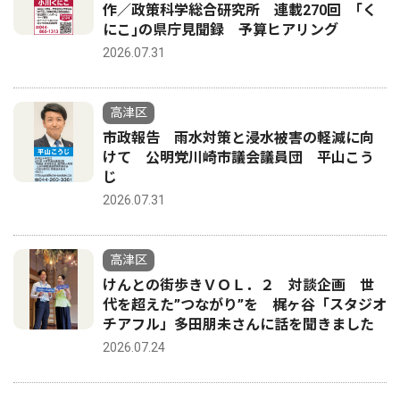
作／政策科学総合研究所 連載270回 ｢く
にこ｣の県庁見聞録 予算ヒアリング
2026.07.31
高津区
市政報告 雨水対策と浸水被害の軽減に向
けて 公明党川崎市議会議員団 平山こう
じ
2026.07.31
高津区
けんとの街歩きＶＯＬ．２ 対談企画 世
代を超えた”つながり”を 梶ヶ谷「スタジオ
チアフル」多田朋未さんに話を聞きました
2026.07.24