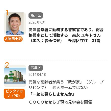
1
高津区
2026.07.31
高津警察署に勤務する警察官であり、総合
格闘家として活動する 森永 ユキトさん
人物風土記
（本名：森永進登） 多摩区在住 31歳
2
高津区
2014.04.18
元気な高齢者が集う「我が家」（グループ
リビング） 老人ホームではない
ピックアッ
「一緒に暮らしませんか」
プ（PR）
ＣＯＣＯせせらぎ現地見学会を開催