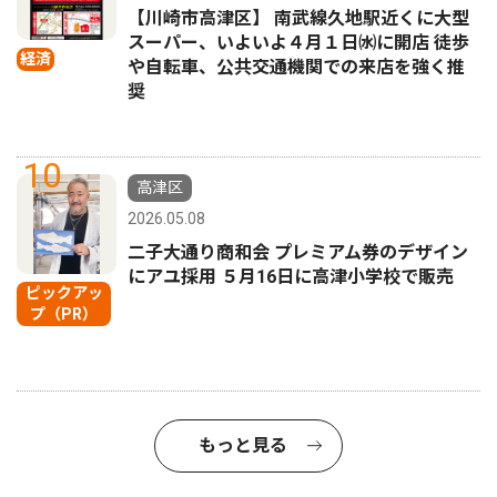
【川崎市高津区】 南武線久地駅近くに大型
スーパー、いよいよ４月１日㈬に開店 徒歩
経済
や自転車、公共交通機関での来店を強く推
奨
10
高津区
2026.05.08
二子大通り商和会 プレミアム券のデザイン
にアユ採用 ５月16日に高津小学校で販売
ピックアッ
プ（PR）
もっと見る