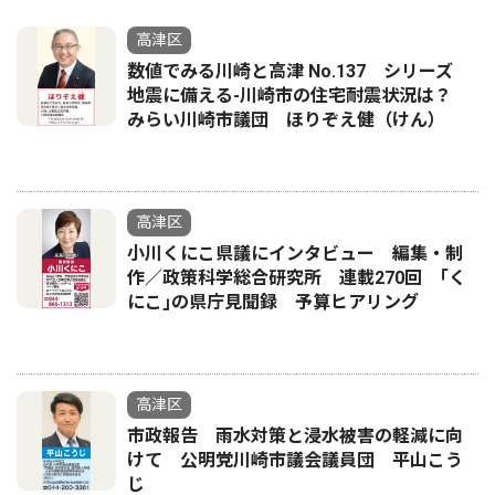
高津区
数値でみる川崎と高津 No.137 シリーズ
地震に備える-川崎市の住宅耐震状況は？
みらい川崎市議団 ほりぞえ健（けん）
高津区
小川くにこ県議にインタビュー 編集・制
作／政策科学総合研究所 連載270回 ｢く
にこ｣の県庁見聞録 予算ヒアリング
高津区
市政報告 雨水対策と浸水被害の軽減に向
けて 公明党川崎市議会議員団 平山こう
じ