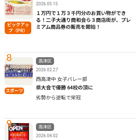
2026.05.15
１万円で１万３千円分のお買い物ができ
る！二子大通り商和会ら３商店街が、プレ
ピックアッ
ミアム商品券の販売を開始！
プ（PR）
8
高津区
2026.02.27
西高津中 女子バレー部
県大会で優勝 64校の頂に
スポーツ
劣勢から逆転で栄冠
9
高津区
2026.04.02