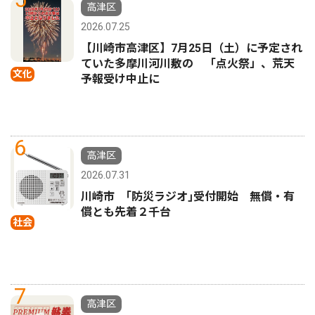
高津区
2026.07.25
【川崎市高津区】7月25日（土）に予定され
ていた多摩川河川敷の 「点火祭」、荒天
文化
予報受け中止に
6
高津区
2026.07.31
川崎市 ｢防災ラジオ｣受付開始 無償・有
償とも先着２千台
社会
7
高津区