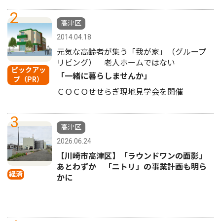
2
高津区
2014.04.18
元気な高齢者が集う「我が家」（グループ
リビング） 老人ホームではない
ピックアッ
「一緒に暮らしませんか」
プ（PR）
ＣＯＣＯせせらぎ現地見学会を開催
3
高津区
2026.06.24
【川崎市高津区】「ラウンドワンの面影」
あとわずか 「ニトリ」の事業計画も明ら
経済
かに