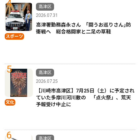
4
高津区
2026.07.31
高津署勤務森永さん ｢闘うお巡りさん｣防
衛戦へ 総合格闘家と二足の草鞋
スポーツ
5
高津区
2026.07.25
【川崎市高津区】7月25日（土）に予定され
ていた多摩川河川敷の 「点火祭」、荒天
文化
予報受け中止に
6
高津区