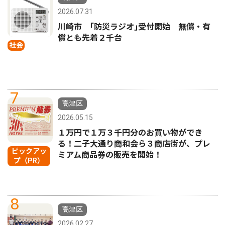
2026.07.31
川崎市 ｢防災ラジオ｣受付開始 無償・有
償とも先着２千台
社会
7
高津区
2026.05.15
１万円で１万３千円分のお買い物ができ
る！二子大通り商和会ら３商店街が、プレ
ピックアッ
ミアム商品券の販売を開始！
プ（PR）
8
高津区
2026.02.27