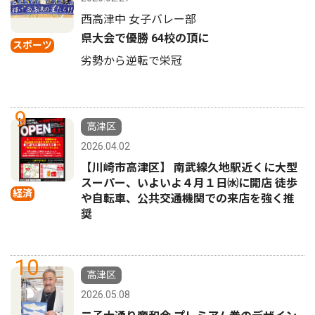
西高津中 女子バレー部
県大会で優勝 64校の頂に
スポーツ
劣勢から逆転で栄冠
9
高津区
2026.04.02
【川崎市高津区】 南武線久地駅近くに大型
スーパー、いよいよ４月１日㈬に開店 徒歩
経済
や自転車、公共交通機関での来店を強く推
奨
10
高津区
2026.05.08