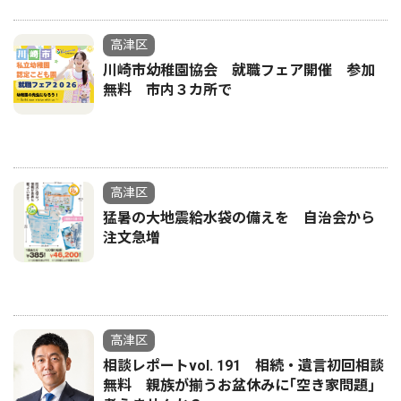
高津区
川崎市幼稚園協会 就職フェア開催 参加
無料 市内３カ所で
高津区
猛暑の大地震給水袋の備えを 自治会から
注文急増
高津区
相談レポートvol. 191 相続・遺言初回相談
無料 親族が揃うお盆休みに｢空き家問題｣