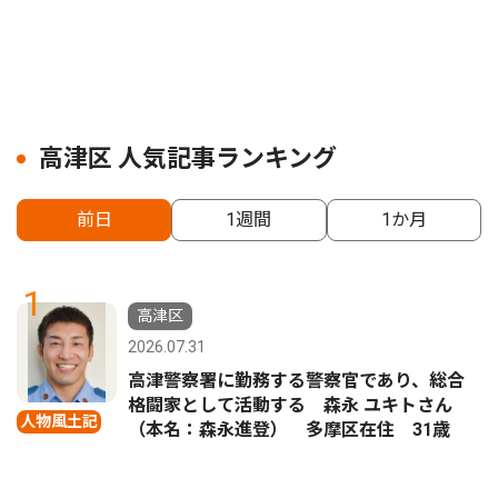
高津区 人気記事ランキング
前日
1週間
1か月
1
高津区
2026.07.31
高津警察署に勤務する警察官であり、総合
格闘家として活動する 森永 ユキトさん
人物風土記
（本名：森永進登） 多摩区在住 31歳