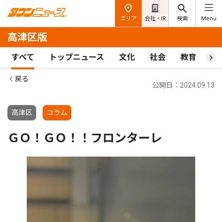
エリア
会社・IR
検索
Menu
高津区版
すべて
トップニュース
文化
社会
教育
ス
戻る
公開日：2024.09.13
高津区
コラム
ＧＯ！ＧＯ！！フロンターレ