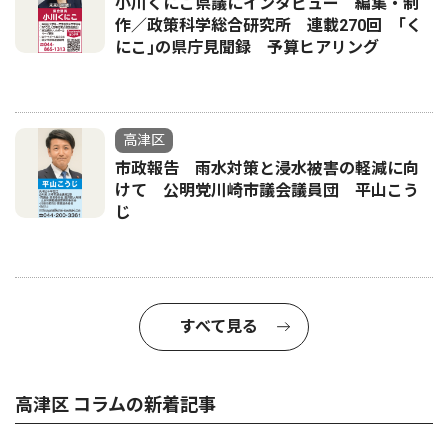
小川くにこ県議にインタビュー 編集・制
作／政策科学総合研究所 連載270回 ｢く
にこ｣の県庁見聞録 予算ヒアリング
高津区
市政報告 雨水対策と浸水被害の軽減に向
けて 公明党川崎市議会議員団 平山こう
じ
すべて見る
高津区 コラムの新着記事