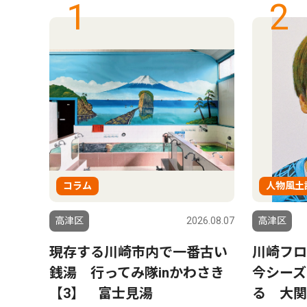
1
2
コラム
人物風土
6.08.07
高津区
2026.08.07
高津区
え
現存する川崎市内で一番古い
川崎フロ
銭湯 行ってみ隊inかわさき
今シーズ
【3】 富士見湯
る 大関