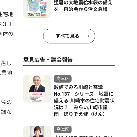
猛暑の大地震給水袋の備え
を 自治会から注文急増
住宅地
本３丁
全体の
すべて見る
意見広告・議会報告
下落し
工業地
高津区
数値でみる川崎と高津
No.137 シリーズ 地震に
備える-川崎市の住宅耐震状
９％の
況は？ みらい川崎市議
堅調な
団 ほりぞえ健（けん）
高津区