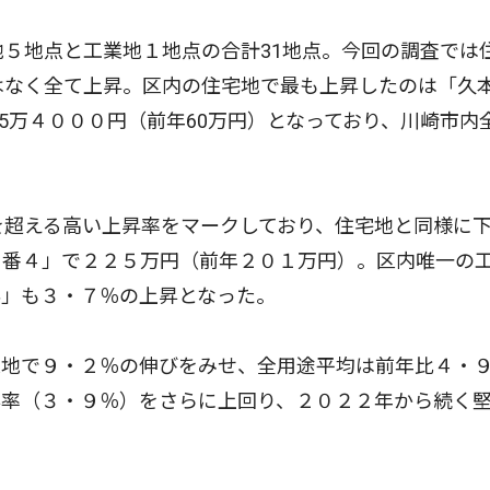
５地点と工業地１地点の合計31地点。今回の調査では
はなく全て上昇。区内の住宅地で最も上昇したのは「久
65万４０００円（前年60万円）となっており、川崎市内
を超える高い上昇率をマークしており、住宅地と同様に
１番４」で２２５万円（前年２０１万円）。区内唯一の
外」も３・７％の上昇となった。
地で９・２％の伸びをみせ、全用途平均は前年比４・
昇率（３・９％）をさらに上回り、２０２２年から続く