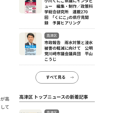
小川くにこ県議にインタビ
ュー 編集・制作／政策科
学総合研究所 連載270
回 ｢くにこ｣の県庁見聞
録 予算ヒアリング
高津区
市政報告 雨水対策と浸水
被害の軽減に向けて 公明
党川崎市議会議員団 平山
こうじ
すべて見る
高津区 トップニュースの新着記事
性が高
として
高津区