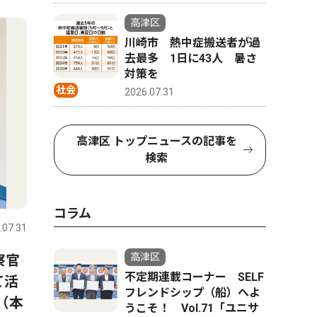
4
5
高津区
川崎市 熱中症搬送者が過
去最多 1日に43人 暑さ
対策を
社会
2026.07.31
高津区 トップニュースの記事を
検索
スポーツ
トップニュース
経済
コラム
.07.31
高津区
2026.08.07
高津区
高津区
察官
ブエナビスタ少年野球クラ
【川崎市
不定期連載コーナー SELF
て活
ブ 「無理ない活動」で全国
ワンの面
フレンドシップ（船）へよ
（本
へ 独自のチーム運営、形に
「ニトリ
うこそ！ Vol.71「ユニサ