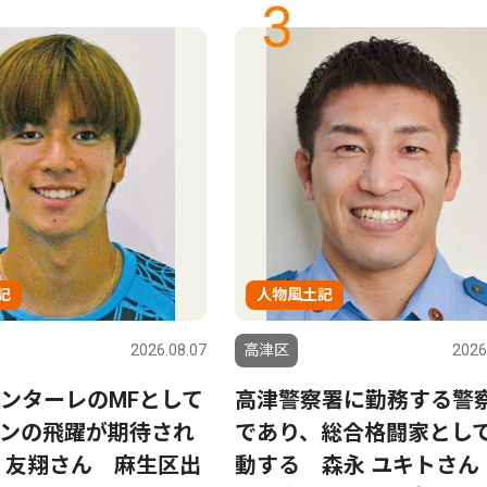
3
記
人物風土記
2026.08.07
高津区
2026
ンターレのMFとして
高津警察署に勤務する警
ンの飛躍が期待され
であり、総合格闘家とし
 友翔さん 麻生区出
動する 森永 ユキトさん