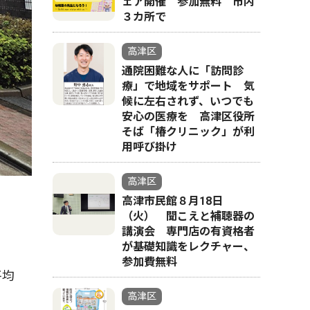
ェア開催 参加無料 市内
３カ所で
高津区
通院困難な人に「訪問診
療」で地域をサポート 気
候に左右されず、いつでも
安心の医療を 高津区役所
そば「椿クリニック」が利
用呼び掛け
高津区
高津市民館８月18日
（火） 聞こえと補聴器の
講演会 専門店の有資格者
が基礎知識をレクチャー、
参加費無料
平均
高津区