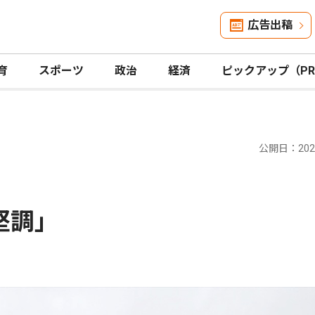
広告出稿
育
スポーツ
政治
経済
ピックアップ（P
公開日：2025
堅調｣