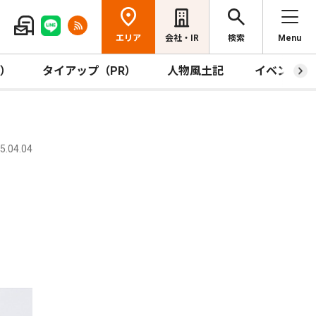
エリア
会社・IR
検索
Menu
R）
タイアップ（PR）
人物風土記
イベント
.04.04