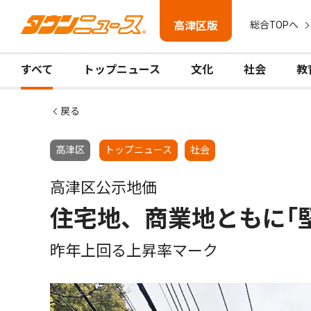
高津区版
総合TOPへ
すべて
トップニュース
文化
社会
教
戻る
高津区
トップニュース
社会
高津区公示地価
住宅地、商業地ともに｢
昨年上回る上昇率マーク