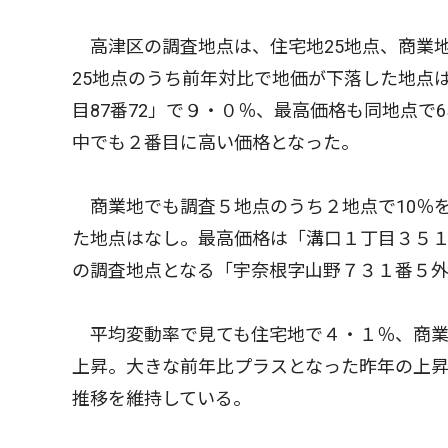
高津区の調査地点は、住宅地25地点、商業地
25地点のうち前年対比で地価が下落した地点
目87番72」で９・０％、最高価格も同地点で
中でも２番目に高い価格となった。
商業地でも調査５地点のうち２地点で10％
た地点はなし。最高価格は「溝口１丁目３５
の調査地点となる「宇奈根字山野７３１番５
平均変動率で見ても住宅地で４・１％、商業
上昇。大きな前年比プラスとなった昨年の上
推移を維持している。