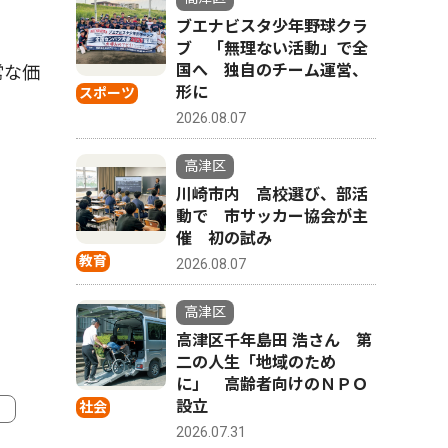
ブエナビスタ少年野球クラ
ブ 「無理ない活動」で全
国へ 独自のチーム運営、
常な価
形に
スポーツ
2026.08.07
高津区
川崎市内 高校選び、部活
動で 市サッカー協会が主
催 初の試み
教育
2026.08.07
高津区
高津区千年島田 浩さん 第
二の人生「地域のため
に」 高齢者向けのＮＰＯ
設立
社会
2026.07.31