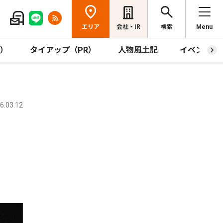
エリア
会社・IR
検索
Menu
R）
タイアップ（PR）
人物風土記
イベント
.03.12