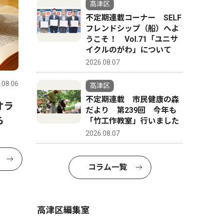
高津区
不定期連載コーナー SELF
フレンドシップ（船）へよ
うこそ！ Vol.71「ユニサ
イクルのがわ」について
2026.08.07
.08.06
高津区
不定期連載 市民健康の森
オラ
だより 第239回 今年も
ら
「竹工作教室」行いました
2026.08.07
コラム一覧
高津区編集室