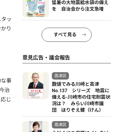
猛暑の大地震給水袋の備え
を 自治会から注文急増
スタッ
分かり
すべて見る
意見広告・議会報告
高津区
的な事
数値でみる川崎と高津
今治
No.137 シリーズ 地震に
備える-川崎市の住宅耐震状
も応じ
況は？ みらい川崎市議
団 ほりぞえ健（けん）
高津区