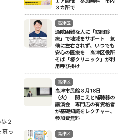
ェア開催 参加無料 市内
３カ所で
高津区
通院困難な人に「訪問診
療」で地域をサポート 気
候に左右されず、いつでも
安心の医療を 高津区役所
そば「椿クリニック」が利
用呼び掛け
高津区
高津市民館８月18日
（火） 聞こえと補聴器の
講演会 専門店の有資格者
が基礎知識をレクチャー、
参加費無料
徒歩２
を募っ
高津区