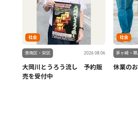
社会
社会
港南区・栄区
2026.08.06
茅ヶ崎・寒
大岡川とうろう流し 予約販
休業のお
売を受付中