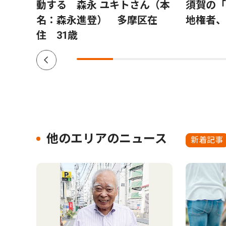
動する 森永 ユキトさん（本
須賀の
名：森永進登） 多摩区在
地権者、
住 31歳
他のエリアのニュース
新着記事