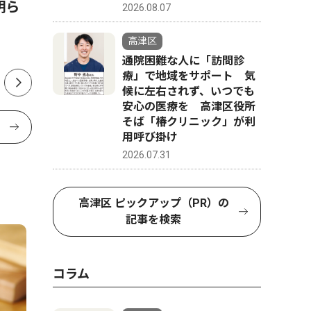
明ら
家と二足の草鞋
2026.08.07
劣勢から逆
高津区
通院困難な人に「訪問診
療」で地域をサポート 気
候に左右されず、いつでも
安心の医療を 高津区役所
そば「椿クリニック」が利
用呼び掛け
2026.07.31
高津区 ピックアップ（PR）の
記事を検索
コラム