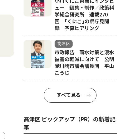
小川くにこ県議にインタビ
ュー 編集・制作／政策科
学総合研究所 連載270
回 ｢くにこ｣の県庁見聞
録 予算ヒアリング
高津区
市政報告 雨水対策と浸水
被害の軽減に向けて 公明
党川崎市議会議員団 平山
こうじ
すべて見る
高津区 ピックアップ（PR）の新着記
事