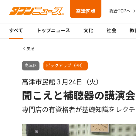
高津区版
総合TOPへ
すべて
トップニュース
文化
社会
教
戻る
高津区
ピックアップ（PR）
高津市民館３月24日（火）
聞こえと補聴器の講演会
専門店の有資格者が基礎知識をレクチ