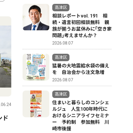
高津区
4
5
相談レポートvol. 191 相
続・遺言初回相談無料 親
族が揃うお盆休みに｢空き家
問題｣考えませんか？
2026.08.07
高津区
猛暑の大地震給水袋の備え
を 自治会から注文急増
2026.08.07
スポーツ
スポーツ
高津区
住まいと暮らしのコンシェ
.06.24
高津区
2026.07.31
高津区
ルジュ 人生100年時代に
おけるシニアライフセミナ
西高津中 女
ンド
高津署勤務森永さん ｢闘うお
ー 予約制 参加無料 川
県大会で優
か
巡りさん｣防衛戦へ 総合格闘
崎市後援