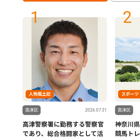
1
2
人物風土記
スポーツ
6.05.01
高津区
2026.07.31
高津区
問題解
高津警察署に勤務する警察官
神奈川県
札口、
であり、総合格闘家として活
競馬トレ