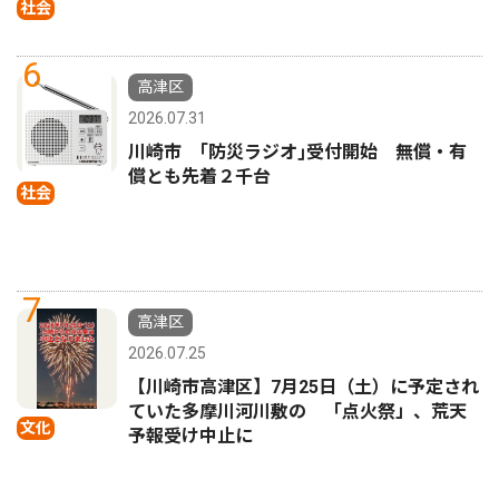
社会
6
高津区
2026.07.31
川崎市 ｢防災ラジオ｣受付開始 無償・有
償とも先着２千台
社会
7
高津区
2026.07.25
【川崎市高津区】7月25日（土）に予定され
ていた多摩川河川敷の 「点火祭」、荒天
文化
予報受け中止に