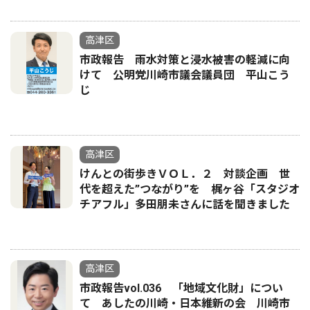
高津区
市政報告 雨水対策と浸水被害の軽減に向
けて 公明党川崎市議会議員団 平山こう
じ
高津区
けんとの街歩きＶＯＬ．２ 対談企画 世
代を超えた”つながり”を 梶ヶ谷「スタジオ
チアフル」多田朋未さんに話を聞きました
高津区
市政報告vol.036 「地域文化財」につい
て あしたの川崎・日本維新の会 川崎市