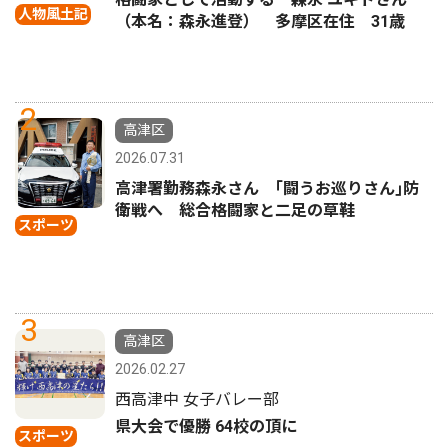
人物風土記
（本名：森永進登） 多摩区在住 31歳
2
高津区
2026.07.31
高津署勤務森永さん ｢闘うお巡りさん｣防
衛戦へ 総合格闘家と二足の草鞋
スポーツ
3
高津区
2026.02.27
西高津中 女子バレー部
県大会で優勝 64校の頂に
スポーツ