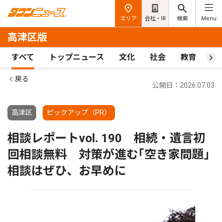
エリア
会社・IR
検索
Menu
高津区版
すべて
トップニュース
文化
社会
教育
ス
戻る
公開日：2026.07.03
高津区
ピックアップ（PR）
相談レポートvol. 190 相続・遺言初
回相談無料 対策が進む｢空き家問題｣
相談はぜひ、お早めに