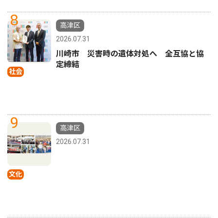
8
高津区
2026.07.31
川崎市 災害時の遺体対処へ 全互協と協
定締結
社会
9
高津区
2026.07.31
文化