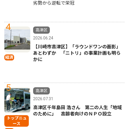
劣勢から逆転で栄冠
4
高津区
2026.06.24
【川崎市高津区】「ラウンドワンの面影」
あとわずか 「ニトリ」の事業計画も明ら
経済
かに
5
高津区
2026.07.31
高津区千年島田 浩さん 第二の人生「地域
のために」 高齢者向けのＮＰＯ設立
トップニュ
ース