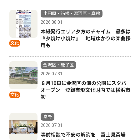
小田原・箱根・湯河原・真鶴
2026.08.01
本紙発行エリア夕方のチャイム 最多は
『夕焼け小焼け』 地域ゆかりの楽曲採
文化
用も
金沢区・磯子区
2026.07.31
８月10日に金沢区の海の公園にスタバ
オープン 登録有形文化財内では横浜市
文化
初
秦野
2026.07.31
事前相談で不安の解消を 富士見斎場