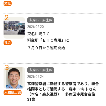
文化
2
多摩区・麻生区
2026.02.20
東名川崎ＩＣ
料金所「ＥＴＣ専用」に
社会
３月９日から運用開始
3
多摩区・麻生区
2026.07.24
高津警察署に勤務する警察官であり、総合
格闘家として活動する 森永 ユキトさん
人物風土記
（本名：森永進登） 多摩区寺尾台在住
31歳