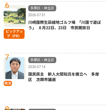
6
多摩区・麻生区
2026.07.31
川崎国際生田緑地ゴルフ場 ｢川国で遊ぼ
う｣ ８月22日、23日 市民開放日
ピックアッ
プ（PR）
7
多摩区・麻生区
2026.07.14
国民民主 新人大間知氏を擁立へ 多摩
区 次期市議選
政治
8