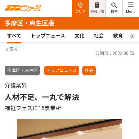
エリア
会社・IR
検索
Menu
多摩区・麻生区版
すべて
トップニュース
文化
社会
教育
ス
戻る
公開日：2023.06.23
多摩区・麻生区
トップニュース
社会
介護業界
人材不足、一丸で解決
福祉フェスに15事業所