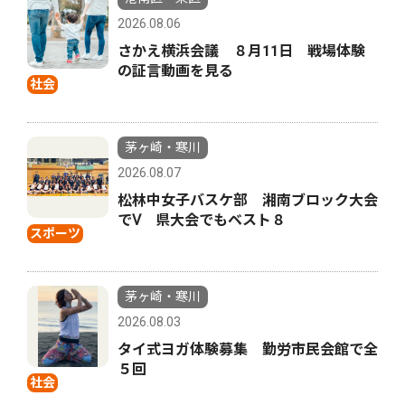
2026.08.06
さかえ横浜会議 ８月11日 戦場体験
の証言動画を見る
社会
茅ヶ崎・寒川
2026.08.07
松林中女子バスケ部 湘南ブロック大会
でⅤ 県大会でもベスト８
スポーツ
茅ヶ崎・寒川
2026.08.03
タイ式ヨガ体験募集 勤労市民会館で全
５回
社会