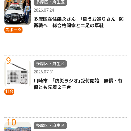
多摩区・麻生区
2026.07.24
多摩区在住森永さん ｢闘うお巡りさん｣ 防
衛戦へ 総合格闘家と二足の草鞋
スポーツ
9
多摩区・麻生区
2026.07.31
川崎市 ｢防災ラジオ｣受付開始 無償・有
償とも先着２千台
社会
10
多摩区・麻生区