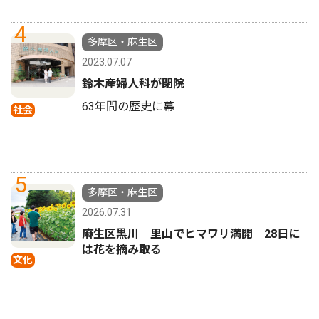
4
多摩区・麻生区
2023.07.07
鈴木産婦人科が閉院
63年間の歴史に幕
社会
5
多摩区・麻生区
2026.07.31
麻生区黒川 里山でヒマワリ満開 28日に
は花を摘み取る
文化