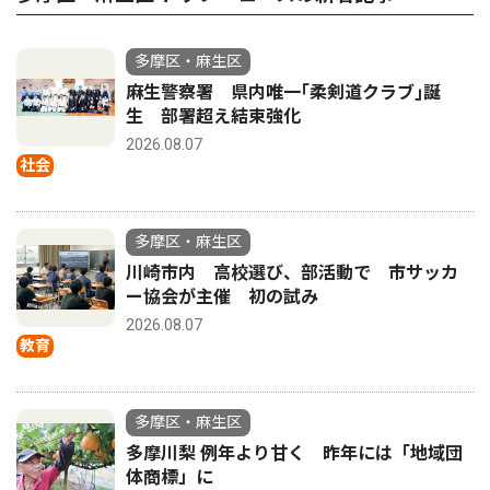
多摩区・麻生区
麻生警察署 県内唯一｢柔剣道クラブ｣誕
生 部署超え結束強化
2026.08.07
社会
多摩区・麻生区
川崎市内 高校選び、部活動で 市サッカ
ー協会が主催 初の試み
2026.08.07
教育
多摩区・麻生区
多摩川梨 例年より甘く 昨年には「地域団
体商標」に