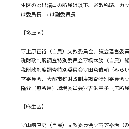
生区の選出議員の所属は以下。※敬称略、カ
は委員長、○は副委員長
【多摩区】
▽上原正裕（自民）文教委員会、議会運営委
税財政制度調査特別委員会▽橋本勝（自民）総
税財政制度調査特別委員会▽田倉俊輔（みら
営委員会、大都市税財政制度調査特別委員会
隆介（無所属）環境委員会▽吉沢章子（無所
【麻生区】
▽山崎直史（自民）文教委員会▽雨笠裕治（