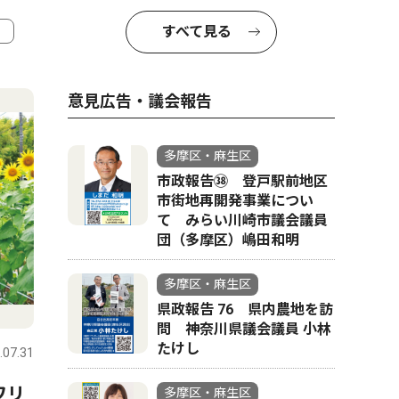
すべて見る
4
5
意見広告・議会報告
多摩区・麻生区
市政報告㊳ 登戸駅前地区
市街地再開発事業につい
て みらい川崎市議会議員
団（多摩区）嶋田和明
多摩区・麻生区
社会
社会
県政報告 76 県内農地を訪
問 神奈川県議会議員 小林
たけし
.07.31
多摩区・麻生区
2023.07.07
多摩区・麻
東名川崎ＩＣ
ワリ
鈴木産婦人科が閉院
多摩区・麻生区