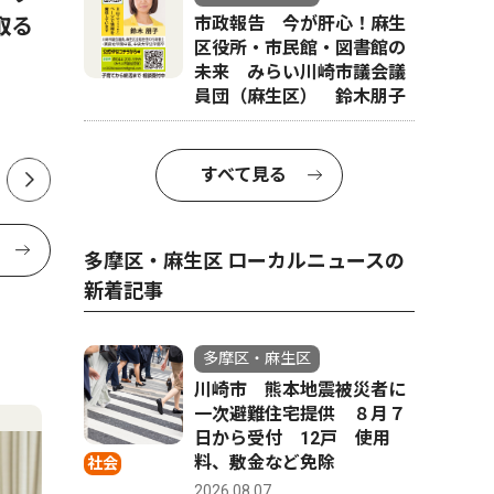
料金所「
取る
市政報告 今が肝心！麻生
63年間の歴史に幕
区役所・市民館・図書館の
３月９日か
未来 みらい川崎市議会議
員団（麻生区） 鈴木朋子
すべて見る
多摩区・麻生区 ローカルニュースの
新着記事
多摩区・麻生区
川崎市 熊本地震被災者に
一次避難住宅提供 ８月７
日から受付 12戸 使用
料、敷金など免除
社会
2026.08.07