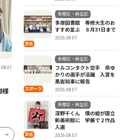
多摩区・麻生区
多摩図書館 専修大生のお
すすめ並ぶ ８月31日まで
2026.08.07
文化
多摩区・麻生区
.08.01
フルコンタクト空手 県ゆ
かりの選手が活躍 入賞を
と
黒岩知事に報告
スポーツ
2026.08.07
御様
多摩区・麻生区
深野千くん 僕の絵が国立
新美術館に 学展で２作品
入選
文化
2026.08.07