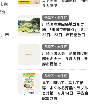
ェア開催 参加無料 市内
市税
３カ所で
琢也
多摩区・麻生区
川崎国際生田緑地ゴルフ
場 ｢川国で遊ぼう｣ ８月
る。市
22日、23日 市民開放日
多摩区・麻生区
川崎西法人会 企業向け財
務セミナー ９月３日 多
摩市民館で
多摩区・麻生区
見て、聞いて、話して納
得 よくある葬儀トラブル
と対策 ８月14日 平安会
館あさお