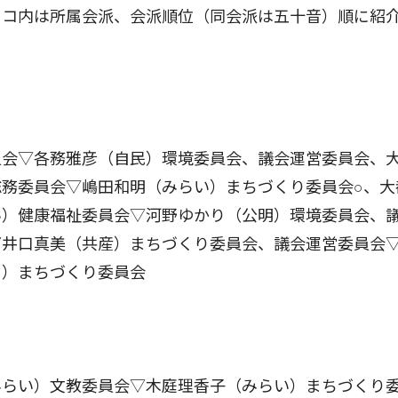
ッコ内は所属会派、会派順位（同会派は五十音）順に紹
員会▽各務雅彦（自民）環境委員会、議会運営委員会、
務委員会▽嶋田和明（みらい）まちづくり委員会○、大
い）健康福祉委員会▽河野ゆかり（公明）環境委員会、
▽井口真美（共産）まちづくり委員会、議会運営委員会
属）まちづくり委員会
みらい）文教委員会▽木庭理香子（みらい）まちづくり