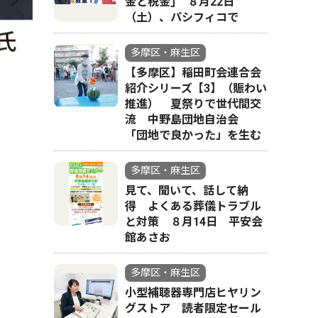
金と税金｣ ８月22日
（土）、パシフィコで
多摩区・麻生区
【多摩区】稲田町会連合会
紹介シリーズ【3】（賑わい
推進） 夏祭りで世代間交
流 中野島団地自治会
「団地で良かった」を生む
多摩区・麻生区
見て、聞いて、話して納
得 よくある葬儀トラブル
と対策 ８月14日 平安会
館あさお
多摩区・麻生区
小型補聴器専門店ヒヤリン
グストア 読者限定セール