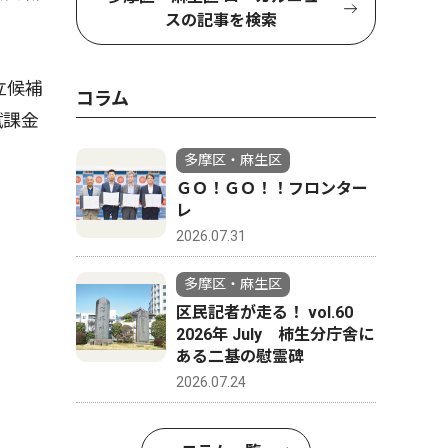
スの記事を検索
立候補
コラム
賦課金
多摩区・麻生区
ＧＯ！ＧＯ！！フロンター
レ
2026.07.31
多摩区・麻生区
区民記者が走る！ vol.60
2026年 July 柿生分庁舎に
ある二基の慰霊碑
2026.07.24