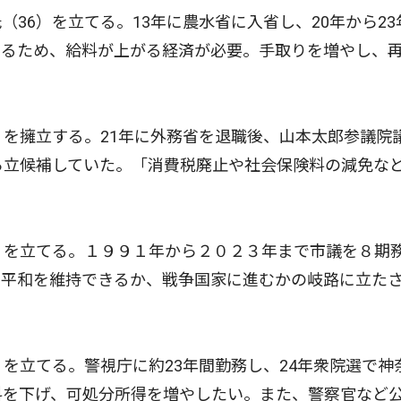
6）を立てる。13年に農水省に入省し、20年から23
守るため、給料が上がる経済が必要。手取りを増やし、
を擁立する。21年に外務省を退職後、山本太郎参議院
ら立候補していた。「消費税廃止や社会保険料の減免な
）を立てる。１９９１年から２０２３年まで市議を８期
は平和を維持できるか、戦争国家に進むかの岐路に立た
を立てる。警視庁に約23年間勤務し、24年衆院選で神
料を下げ、可処分所得を増やしたい。また、警察官など