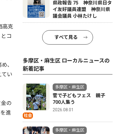
県政報告 75 神奈川県日タ
イ友好議員連盟 神奈川県
議会議員 小林たけし
価高克
」とコ
すべて見る
多摩区・麻生区 ローカルニュースの
務め、
新着記事
えてい
多摩区・麻生区
菅で子どもフェス 親子
700人集う
賃金の
2026.08.01
化を進
社会
多摩区・麻生区