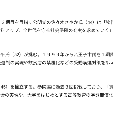
３期目を目指す公明党の佐々木さやか氏（44）は「物
給料アップ、全世代を守る社会保障の充実を求めていく
平氏（52）が挑む。１９９９年から八王子市議を１期
公選制の実現や飲食店の禁煙化などの受動喫煙対策を訴
45）を擁立する。参院選に過去３回挑戦しており、「
社会の実現や、大学をはじめとする高等教育の学費無償