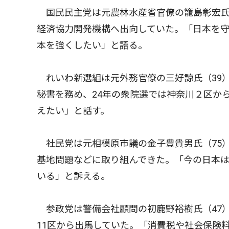
国民民主党は元農林水産省官僚の籠島彰宏氏（3
経済協力開発機構へ出向していた。「日本を
本を強くしたい」と語る。
れいわ新選組は元外務官僚の三好諒氏（39）
秘書を務め、24年の衆院選では神奈川２区か
えたい」と話す。
社民党は元相模原市議の金子豊貴男氏（75
基地問題などに取り組んできた。「今の日本
いる」と訴える。
参政党は警備会社顧問の初鹿野裕樹氏（47）
11区から出馬していた。「消費税や社会保険