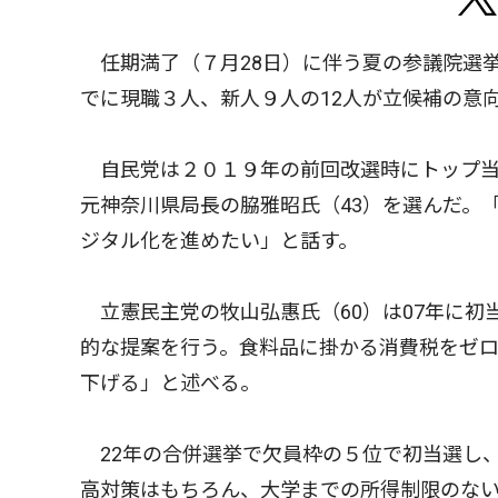
任期満了（７月28日）に伴う夏の参議院選
でに現職３人、新人９人の12人が立候補の意
自民党は２０１９年の前回改選時にトップ当
元神奈川県局長の脇雅昭氏（43）を選んだ。
ジタル化を進めたい」と話す。
立憲民主党の牧山弘惠氏（60）は07年に初
的な提案を行う。食料品に掛かる消費税をゼロ
下げる」と述べる。
22年の合併選挙で欠員枠の５位で初当選し、
高対策はもちろん、大学までの所得制限のな