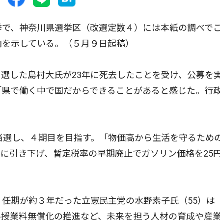
挙で、神奈川県選挙区（改選定数４）には本紙の調べで
向を示している。（５月９日起稿）
選した島村大氏が23年に死去したことを受け、公募を
「県で働く中で国だからできることがあると感じた。行
当選し、４期目を目指す。「物価高から生活を守るため
に引き下げ、暫定税率の早期廃止でガソリン価格を25
任期が約３年だった立憲民主党の水野素子氏（55）は
い授業料無償化の推進など、未来を担う人材の育成や産