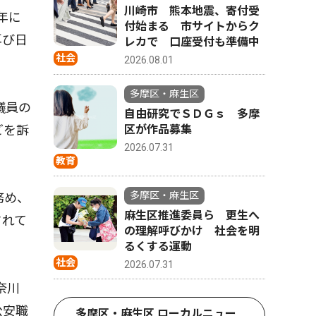
川崎市 熊本地震、寄付受
年に
付始まる 市サイトからク
再び日
レカで 口座受付も準備中
社会
2026.08.01
多摩区・麻生区
議員の
自由研究でＳＤＧｓ 多摩
区が作品募集
どを訴
2026.07.31
教育
多摩区・麻生区
務め、
麻生区推進委員ら 更生へ
されて
の理解呼びかけ 社会を明
るくする運動
社会
2026.07.31
奈川
公安職
多摩区・麻生区 ローカルニュー