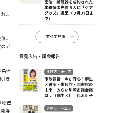
開催 補聴器を成約された
本紙読者先着５人に「ケア
グッズ」進呈（８月31日ま
これま
で）
すべて見る
実施。
政のデ
意見広告・議会報告
の具体
多摩区・麻生区
円引き
市政報告 今が肝心！麻生
区役所・市民館・図書館の
未来 みらい川崎市議会議
員団（麻生区） 鈴木朋子
「物価
多摩区・麻生区
業発展