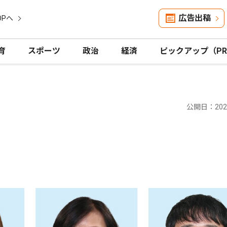
広告出稿
OPへ
育
スポーツ
政治
経済
ピックアップ（P
公開日：2025