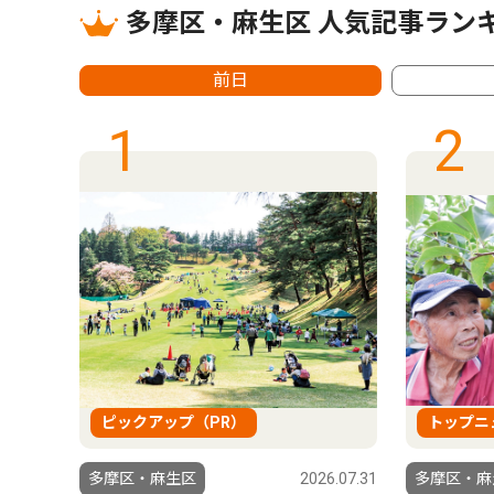
多摩区・麻生区 人気記事ラン
前日
1
2
ピックアップ（PR）
トップニ
6.07.31
多摩区・麻生区
2026.07.31
多摩区・麻