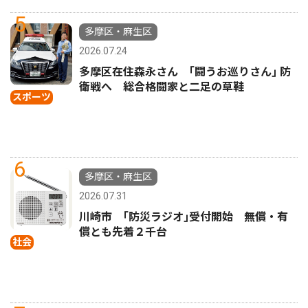
5
多摩区・麻生区
2026.07.24
多摩区在住森永さん ｢闘うお巡りさん｣ 防
衛戦へ 総合格闘家と二足の草鞋
スポーツ
6
多摩区・麻生区
2026.07.31
川崎市 ｢防災ラジオ｣受付開始 無償・有
償とも先着２千台
社会