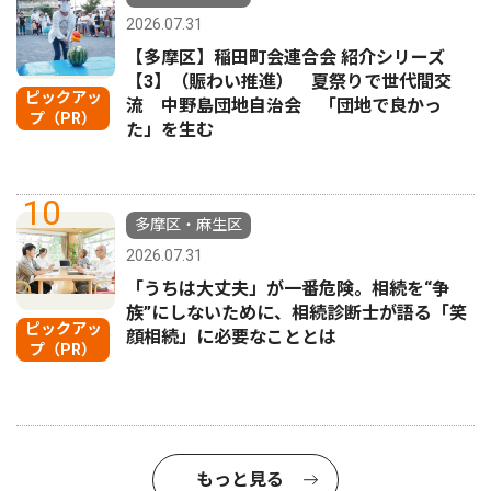
2026.07.31
【多摩区】稲田町会連合会 紹介シリーズ
【3】（賑わい推進） 夏祭りで世代間交
ピックアッ
流 中野島団地自治会 「団地で良かっ
プ（PR）
た」を生む
10
多摩区・麻生区
2026.07.31
「うちは大丈夫」が一番危険。相続を“争
族”にしないために、相続診断士が語る「笑
ピックアッ
顔相続」に必要なこととは
プ（PR）
もっと見る