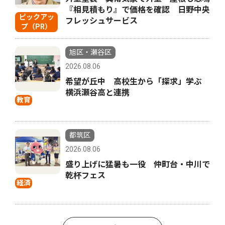
『相見積もり』で価格を確認 日野中央
ピックアッ
フレッシュサービス
プ（PR）
旭区・瀬谷区
2026.08.06
希望が丘中 高校生から「探求」学ぶ
横浜瀬谷高と連携
教育
都筑区
2026.08.06
盛り上げに猛暑も一役 仲町台・中川で
乾杯フェス
経済