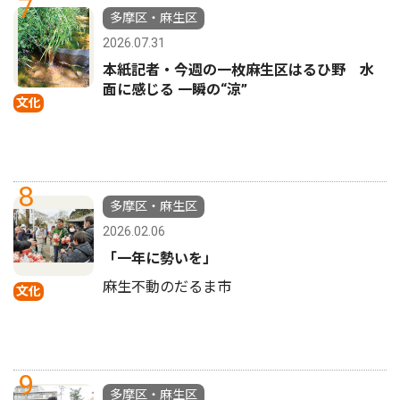
7
多摩区・麻生区
2026.07.31
本紙記者・今週の一枚麻生区はるひ野 水
面に感じる 一瞬の“涼”
文化
8
多摩区・麻生区
2026.02.06
「一年に勢いを」
麻生不動のだるま市
文化
9
多摩区・麻生区