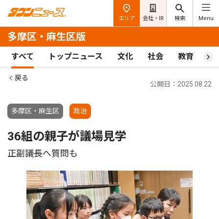
エリア
会社・IR
検索
Menu
多摩区・麻生区版
すべて
トップニュース
文化
社会
教育
ス
戻る
公開日：2025.08.22
多摩区・麻生区
政治
36組の親子が議場見学
正副議長へ質問も