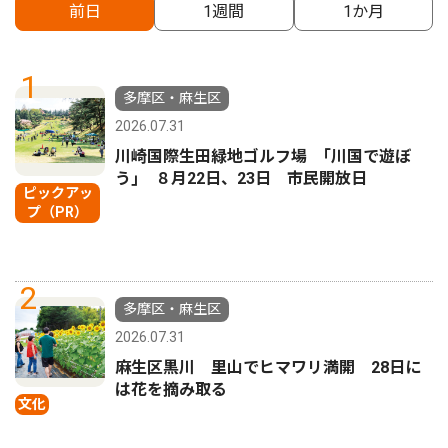
前日
1週間
1か月
1
多摩区・麻生区
2026.07.31
川崎国際生田緑地ゴルフ場 ｢川国で遊ぼ
う｣ ８月22日、23日 市民開放日
ピックアッ
プ（PR）
2
多摩区・麻生区
2026.07.31
麻生区黒川 里山でヒマワリ満開 28日に
は花を摘み取る
文化