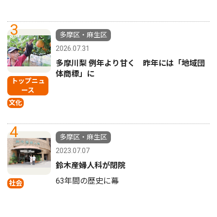
3
多摩区・麻生区
2026.07.31
多摩川梨 例年より甘く 昨年には「地域団
体商標」に
トップニュ
ース
文化
4
多摩区・麻生区
2023.07.07
鈴木産婦人科が閉院
63年間の歴史に幕
社会