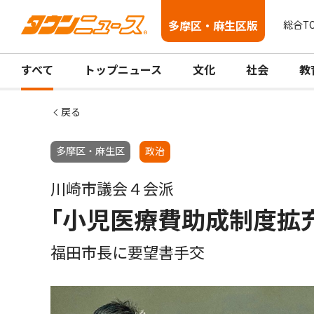
多摩区・麻生区版
総合T
すべて
トップニュース
文化
社会
教
戻る
多摩区・麻生区
政治
川崎市議会４会派
｢小児医療費助成制度拡
福田市長に要望書手交