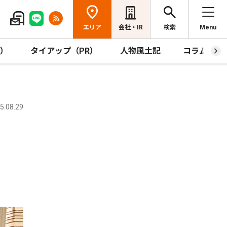
エリア
会社・IR
検索
Menu
R）
タイアップ（PR）
人物風土記
コラム
.08.29