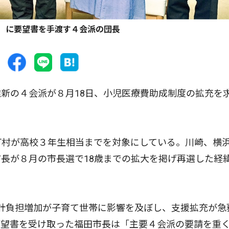
）に要望書を手渡す４会派の団長
新の４会派が８月18日、小児医療費助成制度の拡充を
町村が高校３年生相当までを対象にしている。川崎、横
長が８月の市長選で18歳までの拡大を掲げ再選した経
計負担増加が子育て世帯に影響を及ぼし、支援拡充が急
要望書を受け取った福田市長は「主要４会派の要請を重