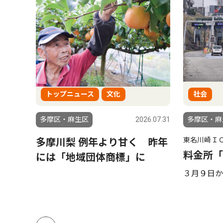
トップニュース
文化
社会
6.07.28
多摩区・麻生区
2026.07.31
多摩区・麻
東名川崎Ｉ
か
多摩川梨 例年より甘く 昨年
料金所「
には「地域団体商標」に
３月９日か