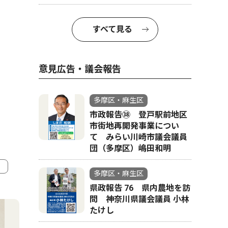
。
すべて見る
意見広告・議会報告
多摩区・麻生区
市政報告㊳ 登戸駅前地区
市街地再開発事業につい
て みらい川崎市議会議員
団（多摩区）嶋田和明
多摩区・麻生区
県政報告 76 県内農地を訪
4
5
問 神奈川県議会議員 小林
たけし