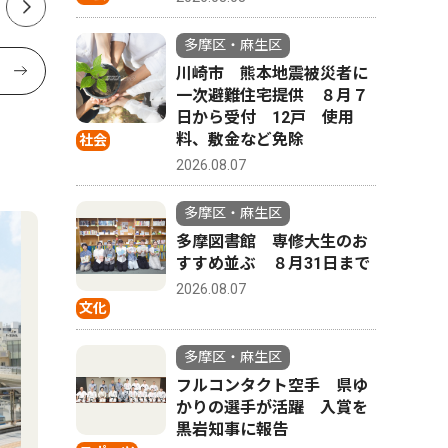
多摩区・麻生区
川崎市 熊本地震被災者に
一次避難住宅提供 ８月７
日から受付 12戸 使用
料、敷金など免除
社会
2026.08.07
多摩区・麻生区
多摩図書館 専修大生のお
すすめ並ぶ ８月31日まで
2026.08.07
文化
多摩区・麻生区
フルコンタクト空手 県ゆ
かりの選手が活躍 入賞を
黒岩知事に報告