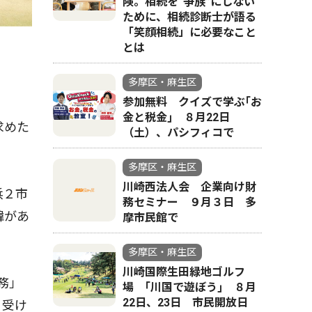
険。相続を“争族”にしない
ために、相続診断士が語る
「笑顔相続」に必要なこと
とは
多摩区・麻生区
参加無料 クイズで学ぶ｢お
金と税金｣ ８月22日
求めた
（土）、パシフィコで
多摩区・麻生区
川崎西法人会 企業向け財
浜２市
務セミナー ９月３日 多
緯があ
摩市民館で
多摩区・麻生区
川崎国際生田緑地ゴルフ
務」
場 ｢川国で遊ぼう｣ ８月
22日、23日 市民開放日
く受け