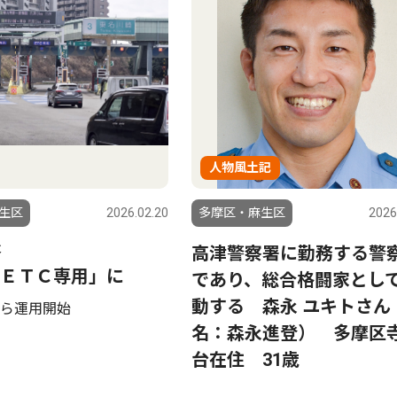
人物風土記
生区
2026.02.20
多摩区・麻生区
2026
Ｃ
高津警察署に勤務する警
ＥＴＣ専用」に
であり、総合格闘家とし
動する 森永 ユキトさん
ら運用開始
名：森永進登） 多摩区
台在住 31歳