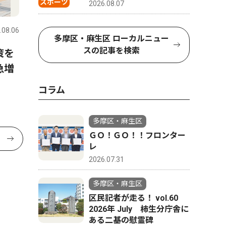
スポーツ
2026.08.07
.08.06
多摩区・麻生区 ローカルニュー
スの記事を検索
策を
急増
コラム
多摩区・麻生区
ＧＯ！ＧＯ！！フロンター
レ
2026.07.31
多摩区・麻生区
区民記者が走る！ vol.60
2026年 July 柿生分庁舎に
ある二基の慰霊碑