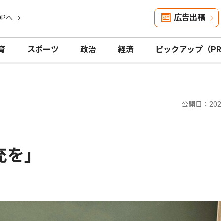
広告出稿
OPへ
育
スポーツ
政治
経済
ピックアップ（P
公開日：2025
充を｣