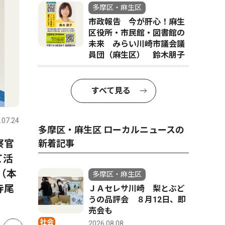
多摩区・麻生区
市政報告 今が肝心！麻生
区役所・市民館・図書館の
未来 みらい川崎市議会議
員団（麻生区） 鈴木朋子
すべて見る
社会
文化
.07.24
多摩区・麻生区
2023.07.07
多摩区・麻
多摩区・麻生区 ローカルニュースの
察官
鈴木産婦人科が閉院
麻生区黒
新着記事
て活
満開 2
63年間の歴史に幕
（本
多摩区・麻生区
寺尾
ＪＡセレサ川崎 梨とぶど
うの品評会 ８月12日、即
売会も
社会
2026.08.08