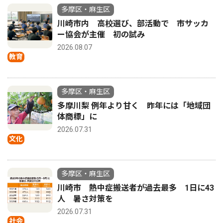
多摩区・麻生区
川崎市内 高校選び、部活動で 市サッカ
ー協会が主催 初の試み
2026.08.07
教育
多摩区・麻生区
多摩川梨 例年より甘く 昨年には「地域団
体商標」に
2026.07.31
文化
多摩区・麻生区
川崎市 熱中症搬送者が過去最多 1日に43
人 暑さ対策を
2026.07.31
社会