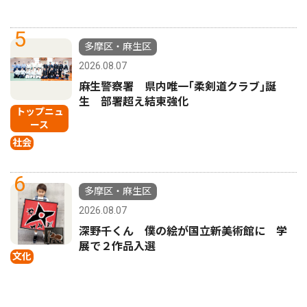
5
多摩区・麻生区
2026.08.07
麻生警察署 県内唯一｢柔剣道クラブ｣誕
生 部署超え結束強化
トップニュ
ース
社会
6
多摩区・麻生区
2026.08.07
深野千くん 僕の絵が国立新美術館に 学
展で２作品入選
文化