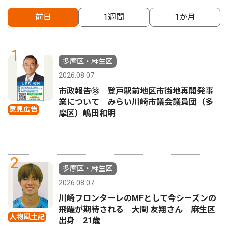
前日
1週間
1か月
1
多摩区・麻生区
2026.08.07
市政報告㊳ 登戸駅前地区市街地再開発事
業について みらい川崎市議会議員団（多
意見広告
摩区）嶋田和明
2
多摩区・麻生区
2026.08.07
川崎フロンターレのMFとして今シーズンの
飛躍が期待される 大関 友翔さん 麻生区
人物風土記
出身 21歳