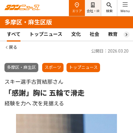
エリア
会社・IR
検索
Menu
多摩区・麻生区版
すべて
トップニュース
文化
社会
教育
ス
戻る
公開日：2026.03.20
多摩区・麻生区
スポーツ
トップニュース
スキー選手古賀結那さん
「感謝」胸に 五輪で滑走
経験を力へ 次を見据える