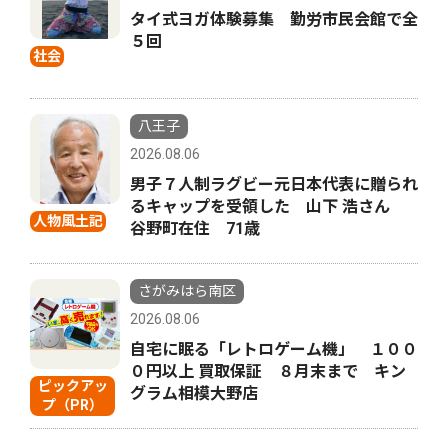
タイ式ヨガ体験募集 勤労市民会館で全
５回
社会
八王子
2026.08.06
男子７人制ラグビー元日本代表に贈られ
るキャップを受領した 山下 浩さん
人物風土記
谷野町在住 71歳
さがみはら南区
2026.08.06
自宅に眠る「レトロゲーム機」 １００
０円以上 買取保証 ８月末まで キン
ピックアッ
グラム相模大野店
プ（PR）