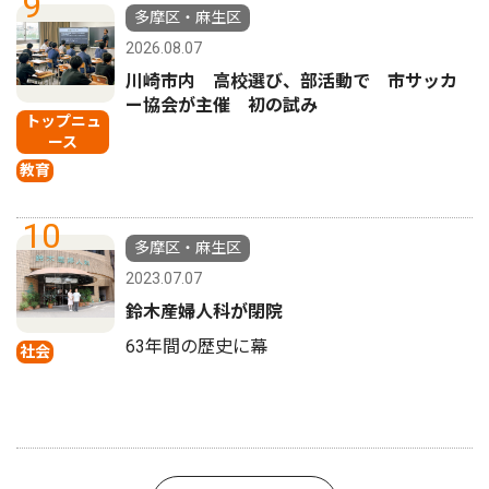
9
多摩区・麻生区
2026.08.07
川崎市内 高校選び、部活動で 市サッカ
ー協会が主催 初の試み
トップニュ
ース
教育
10
多摩区・麻生区
2023.07.07
鈴木産婦人科が閉院
63年間の歴史に幕
社会