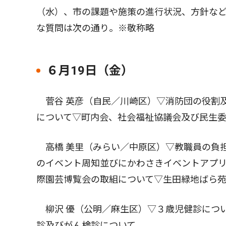
（水）、市の課題や施策の進行状況、方針など
な質問は次の通り。※敬称略
６月19日（金）
菅谷 英彦（自民／川崎区）▽消防団の役割
について▽町内会、社会福祉協議会及び民生
高橋 美里（みらい／中原区）▽教職員の負
のイベント周知並びにかわさきイベントアプ
際園芸博覧会の取組について▽生田緑地ばら
柳沢 優（公明／麻生区）▽３歳児健診につ
診及びがん検診について