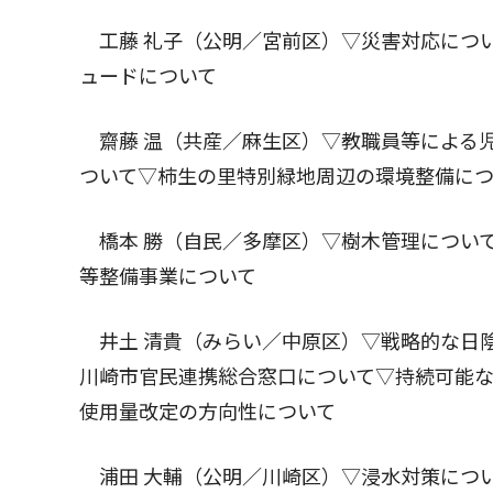
工藤 礼子（公明／宮前区）▽災害対応につ
ュードについて
齋藤 温（共産／麻生区）▽教職員等による
ついて▽柿生の里特別緑地周辺の環境整備につ
橋本 勝（自民／多摩区）▽樹木管理につい
等整備事業について
井土 清貴（みらい／中原区）▽戦略的な日
川崎市官民連携総合窓口について▽持続可能
使用量改定の方向性について
浦田 大輔（公明／川崎区）▽浸水対策につ