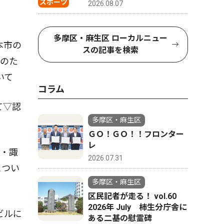
スポーツ
2026.08.07
多摩区・麻生区 ローカルニュー
本市の
スの記事を検索
後のた
いて
コラム
て▽認
多摩区・麻生区
ＧＯ！ＧＯ！！フロンター
レ
内・諏
2026.07.31
につい
多摩区・麻生区
区民記者が走る！ vol.60
2026年 July 柿生分庁舎に
ビルに
ある二基の慰霊碑