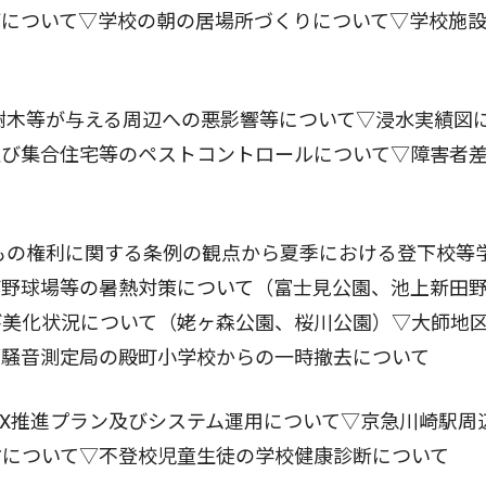
灯について▽学校の朝の居場所づくりについて▽学校施
樹木等が与える周辺への悪影響等について▽浸水実績図
及び集合住宅等のペストコントロールについて▽障害者
もの権利に関する条例の観点から夏季における登下校等
び野球場等の暑熱対策について（富士見公園、池上新田
び美化状況について（姥ヶ森公園、桜川公園）▽大師地
▽騒音測定局の殿町小学校からの一時撤去について
X推進プラン及びシステム運用について▽京急川崎駅周
方について▽不登校児童生徒の学校健康診断について