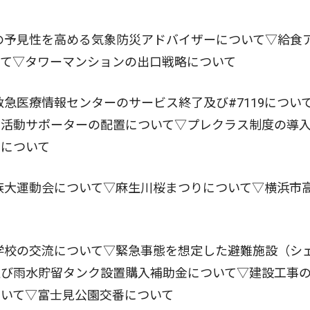
の予見性を高める気象防災アドバイザーについて▽給食
いて▽タワーマンションの出口戦略について
急医療情報センターのサービス終了及び#7119につい
育活動サポーターの配置について▽プレクラス制度の導
進について
族大運動会について▽麻生川桜まつりについて▽横浜市
学校の交流について▽緊急事態を想定した避難施設（シ
及び雨水貯留タンク設置購入補助金について▽建設工事
ついて▽富士見公園交番について