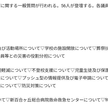
に関する一般質問が行われる。56人が登壇する。各議
及び活動場所について▽学校の施設開放について▽葬祭
委員等との災害の役割分担について
担軽減について▽不登校支援について▽児童生徒及び保
リについて▽プッシュ型の情報提供及び電子申請につい
苑について▽防災対策について
いて▽新百合ヶ丘総合病院救命救急センターについて▽