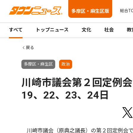
多摩区・麻生区版
総合T
すべて
トップニュース
文化
社会
教
戻る
多摩区・麻生区
政治
川崎市議会第２回定例会
19、22、23、24日
川崎市議会（原典之議長）の第２回定例会で、６