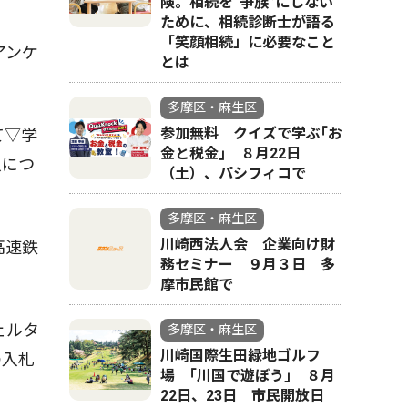
険。相続を“争族”にしない
ために、相続診断士が語る
「笑顔相続」に必要なこと
アンケ
とは
多摩区・麻生区
参加無料 クイズで学ぶ｢お
て▽学
金と税金｣ ８月22日
入につ
（土）、パシフィコで
多摩区・麻生区
川崎西法人会 企業向け財
高速鉄
務セミナー ９月３日 多
摩市民館で
ェルタ
多摩区・麻生区
川崎国際生田緑地ゴルフ
の入札
場 ｢川国で遊ぼう｣ ８月
22日、23日 市民開放日