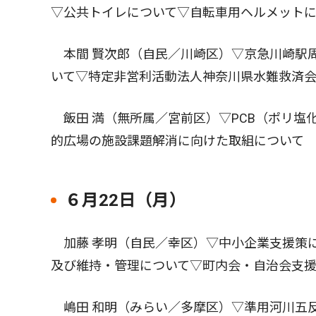
▽公共トイレについて▽自転車用ヘルメット
本間 賢次郎（自民／川崎区）▽京急川崎駅
いて▽特定非営利活動法人神奈川県水難救済
飯田 満（無所属／宮前区）▽PCB（ポリ塩
的広場の施設課題解消に向けた取組について
６月22日（月）
加藤 孝明（自民／幸区）▽中小企業支援策
及び維持・管理について▽町内会・自治会支
嶋田 和明（みらい／多摩区）▽準用河川五