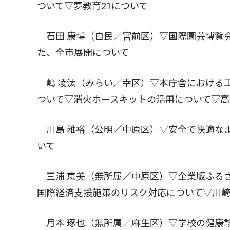
ついて▽夢教育21について
石田 康博（自民／宮前区）▽国際園芸博覧
た、全市展開について
嶋 凌汰（みらい／幸区）▽本庁舎における
ついて▽消火ホースキットの活用について▽高
川島 雅裕（公明／中原区）▽安全で快適な
いて
三浦 恵美（無所属／中原区）▽企業版ふる
国際経済支援施策のリスク対応について▽川
月本 琢也（無所属／麻生区）▽学校の健康