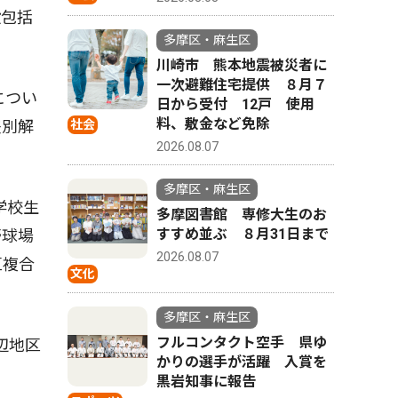
設包括
多摩区・麻生区
川崎市 熊本地震被災者に
一次避難住宅提供 ８月７
につい
日から受付 12戸 使用
料、敷金など免除
差別解
社会
2026.08.07
多摩区・麻生区
学校生
多摩図書館 専修大生のお
すすめ並ぶ ８月31日まで
野球場
2026.08.07
区複合
文化
多摩区・麻生区
フルコンタクト空手 県ゆ
辺地区
かりの選手が活躍 入賞を
黒岩知事に報告