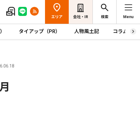
エリア
会社・IR
検索
Menu
R）
タイアップ（PR）
人物風土記
コラム
.06.18
月