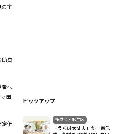
員の主
扶助費
護者へ
て▽国
ピックアップ
多摩区・麻生区
特定健
「うちは大丈夫」が一番危