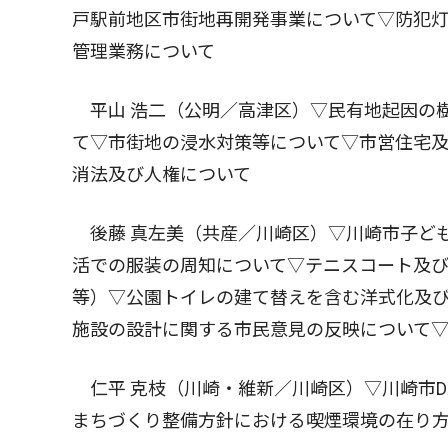
戸駅前地区市街地再開発事業について▽防犯
管理業務について
平山 浩二（公明／高津区）▽民有地起因の
て▽市街地の浸水対策等について▽市営住宅
消法及び人権について
後藤 真左美（共産／川崎区）▽川崎市子ど
活での服装の周知について▽テニスコート及
等）▽公園トイレの建て替えを含む洋式化及
施設の設計に関する市民意見の反映について
仁平 克枝（川崎・維新／川崎区）▽川崎市D
まちづくり整備方針における喫煙環境の在り