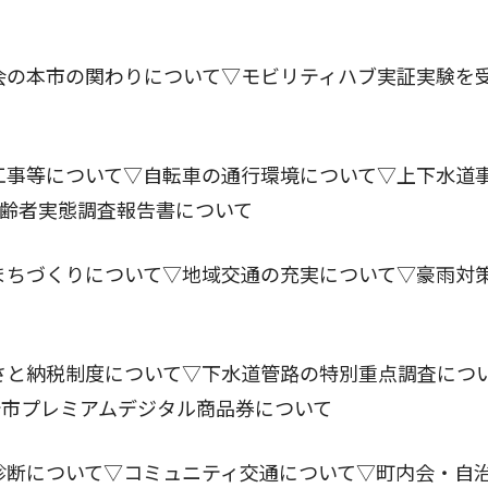
会の本市の関わりについて▽モビリティハブ実証実験を
工事等について▽自転車の通行環境について▽上下水道
齢者実態調査報告書について
まちづくりについて▽地域交通の充実について▽豪雨対
さと納税制度について▽下水道管路の特別重点調査につ
崎市プレミアムデジタル商品券について
診断について▽コミュニティ交通について▽町内会・自