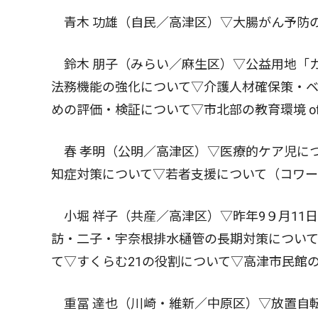
青木 功雄（自民／高津区）▽大腸がん予防
鈴木 朋子（みらい／麻生区）▽公益用地「
法務機能の強化について▽介護人材確保策・
めの評価・検証について▽市北部の教育環境 o
春 孝明（公明／高津区）▽医療的ケア児に
知症対策について▽若者支援について（コワー
小堀 祥子（共産／高津区）▽昨年9９月11
訪・二子・宇奈根排水樋管の長期対策につい
て▽すくらむ21の役割について▽高津市民館
重冨 達也（川崎・維新／中原区）▽放置自転