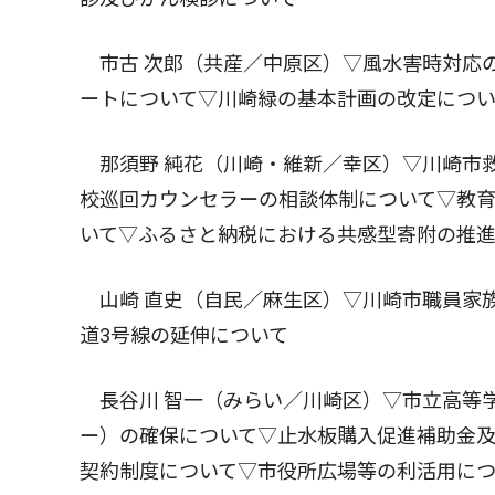
市古 次郎（共産／中原区）▽風水害時対応
ートについて▽川崎緑の基本計画の改定につ
那須野 純花（川崎・維新／幸区）▽川崎市救
校巡回カウンセラーの相談体制について▽教
いて▽ふるさと納税における共感型寄附の推
山崎 直史（自民／麻生区）▽川崎市職員家
道3号線の延伸について
長谷川 智一（みらい／川崎区）▽市立高等
ー）の確保について▽止水板購入促進補助金
契約制度について▽市役所広場等の利活用に