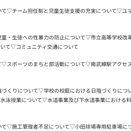
いて▽チーム担任制と児童生徒支援の充実について▽ユ
児童・生徒への性暴力の防止について▽市立高等学校改
いて▽コミュニティ交通について
て▽スポーツのまちと部活動について▽南武線駅アクセ
陰づくりについて▽学校の校庭における日陰づくりにつ
な水泳授業について▽水道事業及び下水道事業における
いて▽施工管理者不足について▽小田球場専用駐車場に