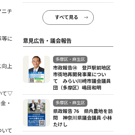
マニチ
すべて見る
革等に
意見広告・議会報告
多摩区・麻生区
ス向上
市政報告㊳ 登戸駅前地区
市街地再開発事業につい
て みらい川崎市議会議員
団（多摩区）嶋田和明
いて▽
料金・
多摩区・麻生区
県政報告 76 県内農地を訪
問 神奈川県議会議員 小林
たけし
ついて