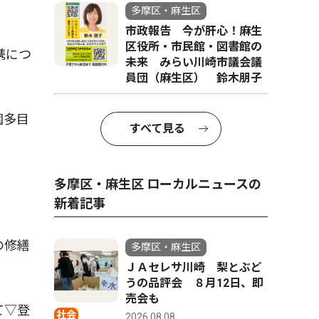
多摩区・麻生区
市政報告 今が肝心！麻生
区役所・市民館・図書館の
携につ
未来 みらい川崎市議会議
員団（麻生区） 鈴木朋子
園多目
すべて見る
多摩区・麻生区 ローカルニュースの
新着記事
の修繕
多摩区・麻生区
ＪＡセレサ川崎 梨とぶど
うの品評会 ８月12日、即
売会も
て▽登
社会
2026.08.08