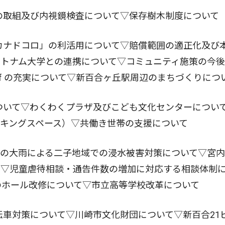
の取組及び内視鏡検査について▽保存樹木制度について
カナドコロ」の利活用について▽賠償範囲の適正化及び
ベトナム大学との連携について▽コミュニティ施策の今
f の充実について▽新百合ヶ丘駅周辺のまちづくりにつ
ついて▽わくわくプラザ及びこども文化センターについ
キングスペース）▽共働き世帯の支援について
日の大雨による二子地域での浸水被害対策について▽宮
て▽児童虐待相談・通告件数の増加に対応する相談体制
のホール改修について▽市立高等学校改革について
車対策について▽川崎市文化財団について▽新百合21