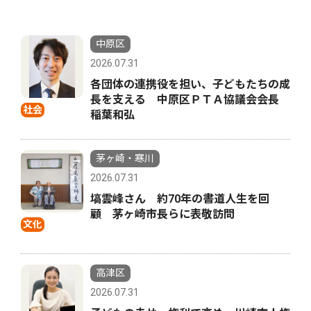
中原区
2026.07.31
各団体の連携役を担い、子どもたちの成
長を支える 中原区ＰＴＡ協議会会長
社会
稲葉和弘
茅ヶ崎・寒川
2026.07.31
塙雲峰さん 約70年の書道人生を回
顧 茅ヶ崎市長らに表敬訪問
文化
高津区
2026.07.31