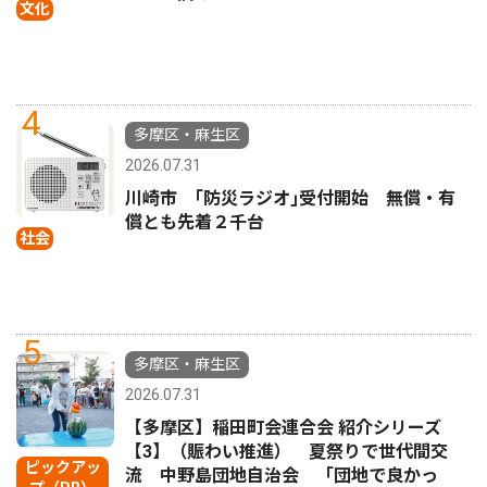
文化
4
多摩区・麻生区
2026.07.31
川崎市 ｢防災ラジオ｣受付開始 無償・有
償とも先着２千台
社会
5
多摩区・麻生区
2026.07.31
【多摩区】稲田町会連合会 紹介シリーズ
【3】（賑わい推進） 夏祭りで世代間交
ピックアッ
流 中野島団地自治会 「団地で良かっ