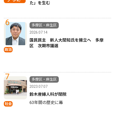
プ（PR）
た」を生む
6
多摩区・麻生区
2026.07.14
国民民主 新人大間知氏を擁立へ 多摩
区 次期市議選
政治
7
多摩区・麻生区
2023.07.07
鈴木産婦人科が閉院
63年間の歴史に幕
社会