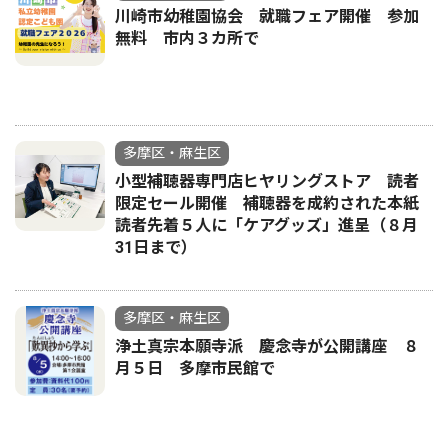
川崎市幼稚園協会 就職フェア開催 参加
無料 市内３カ所で
多摩区・麻生区
小型補聴器専門店ヒヤリングストア 読者
限定セール開催 補聴器を成約された本紙
読者先着５人に「ケアグッズ」進呈（８月
31日まで）
多摩区・麻生区
浄土真宗本願寺派 慶念寺が公開講座 ８
月５日 多摩市民館で