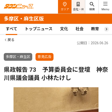
エリア
会社・IR
検索
Menu
多摩区・麻生区版
すべて
トップニュース
文化
社会
教育
ス
戻る
公開日：2026.06.26
多摩区・麻生区
意見広告
県政報告 73 予算委員会に登壇 神奈
川県議会議員 小林たけし