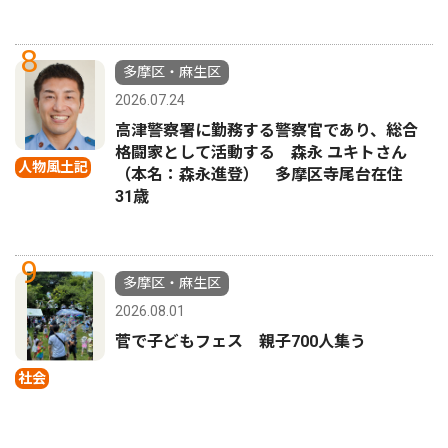
8
多摩区・麻生区
2026.07.24
高津警察署に勤務する警察官であり、総合
格闘家として活動する 森永 ユキトさん
人物風土記
（本名：森永進登） 多摩区寺尾台在住
31歳
9
多摩区・麻生区
2026.08.01
菅で子どもフェス 親子700人集う
社会