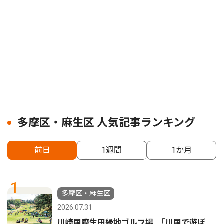
多摩区・麻生区 人気記事ランキング
前日
1週間
1か月
1
多摩区・麻生区
2026.07.31
川崎国際生田緑地ゴルフ場 ｢川国で遊ぼ