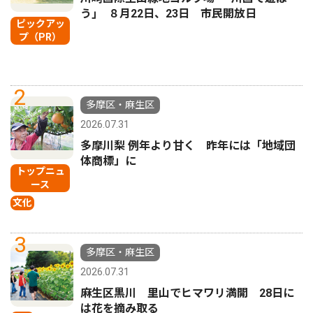
う｣ ８月22日、23日 市民開放日
ピックアッ
プ（PR）
2
多摩区・麻生区
2026.07.31
多摩川梨 例年より甘く 昨年には「地域団
体商標」に
トップニュ
ース
文化
3
多摩区・麻生区
2026.07.31
麻生区黒川 里山でヒマワリ満開 28日に
は花を摘み取る