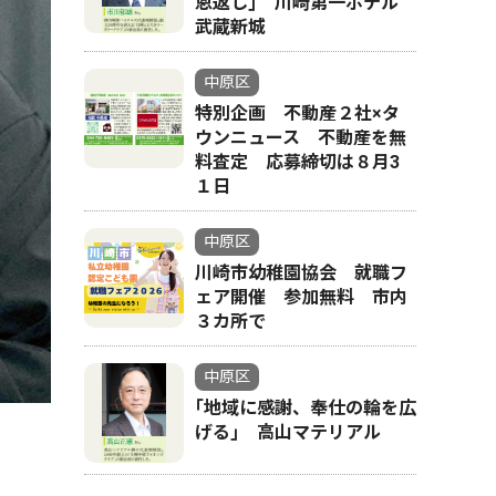
恩返し｣ 川崎第一ホテル
武蔵新城
中原区
特別企画 不動産２社×タ
ウンニュース 不動産を無
料査定 応募締切は８月3
１日
中原区
川崎市幼稚園協会 就職フ
ェア開催 参加無料 市内
３カ所で
中原区
｢地域に感謝、奉仕の輪を広
げる｣ 高山マテリアル
ＷＥ