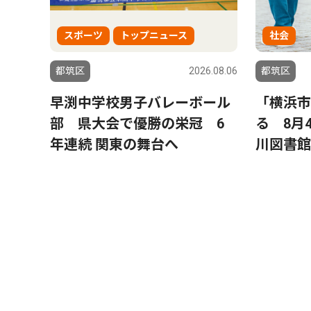
スポーツ
トップニュース
社会
都筑区
2026.08.06
都筑区
早渕中学校男子バレーボール
「横浜市
部 県大会で優勝の栄冠 6
る 8月
年連続 関東の舞台へ
川図書館