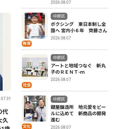
2026.08.07
4
5
中原区
ボクシング 東日本制し全
国へ 宮内小６年 齊藤さん
2026.08.07
教育
中原区
アートと地域つなぐ 新丸
子のＲＥＮＴ-ｍ
2026.08.07
社会
トップニ
社会
.07.31
中原区
2026.07.31
中原区
中原区
鍵屋醸造所 地元愛をビー
の代
平間銀座 恒例のサマーフェ
小学生バ
ルに込めて 新商品の開発
大久
スタ ８月毎週土曜日
ＪＶＣ、
進む
文化
2026.08.07