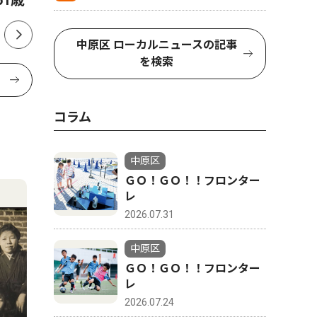
1歳
し、川崎
中原区 ローカルニュースの記事
を検索
コラム
中原区
ＧＯ！ＧＯ！！フロンター
レ
2026.07.31
中原区
ＧＯ！ＧＯ！！フロンター
レ
2026.07.24