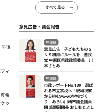
すべて見る
意見広告・議会報告
中原区
。午後
意見広告 子どもたちのＳ
ＮＳ利用にルールを 自民
党 中原区県政政策委員 川
本さとみ
匠フィ
中原区
市政レポートNo.189 選ば
れる市立高校へ！現場視察
川真希
から挑む未来の学校づく
り みらい川崎市議会議員
チケッ
団 筆頭副団長 おしもとよし