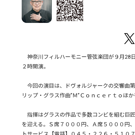
神奈川フィルハーモニー管弦楽団が９月28
２時開演。
今回の演目は、ドヴォルジャークの交響曲第
リップ・グラス作曲”Ｍ”Ｃｏｎｃｅｒｔｏほ
指揮はグラスの作品で多数コンビを組む巨匠
を迎える。Ｓ席７０００円、Ａ席５０００円
トサービス【電話】０４５・２２６・５１０