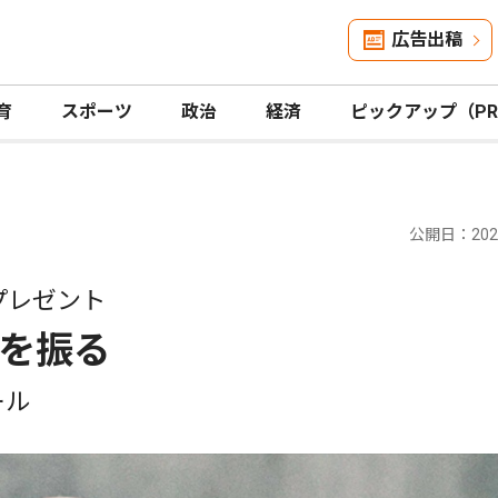
広告出稿
育
スポーツ
政治
経済
ピックアップ（P
公開日：2024
プレゼント
を振る
ール