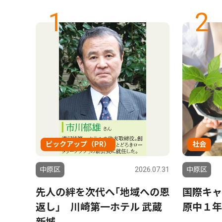
1
2
ピックアップ（PR）
社会
6.07.24
中原区
2026.07.31
中原区
 県
先人の絆を次代へ｢地域への恩
国際キャ
のチー
返し｣ 川崎第一ホテル 武蔵
原中１年