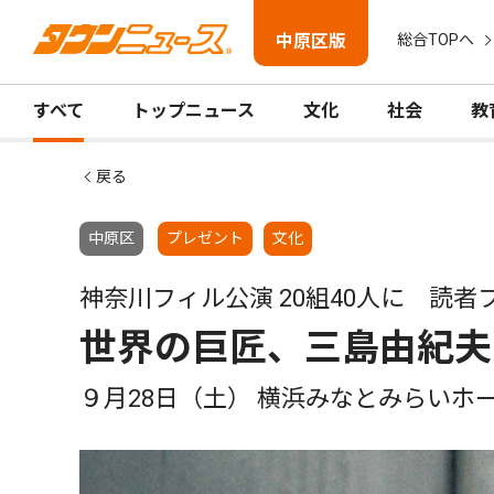
中原区版
総合TOPへ
すべて
トップニュース
文化
社会
教
戻る
中原区
プレゼント
文化
神奈川フィル公演 20組40人に 読者
世界の巨匠、三島由紀夫
９月28日（土） 横浜みなとみらいホ