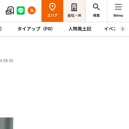
エリア
会社・IR
検索
Menu
R）
タイアップ（PR）
人物風土記
イベント
.08.30