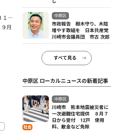
じ
中原区
３１―
市政報告 樹木守り、木陰
。９月
増やす取組を 日本共産党
川崎市会議員団 市古 次郎
すべて見る
中原区 ローカルニュースの新着記事
中原区
川崎市 熊本地震被災者に
一次避難住宅提供 ８月７
日から受付 12戸 使用
料、敷金など免除
社会