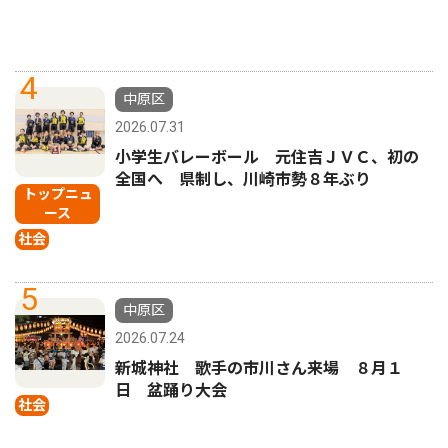
4
中原区
2026.07.31
小学生バレーボール 元住吉ＪＶＣ、初の
全国へ 県制し、川崎市勢８年ぶり
トップニュ
ース
社会
5
中原区
2026.07.24
新城神社 歌手の市川さん来場 ８月１
日 盆踊り大会
社会