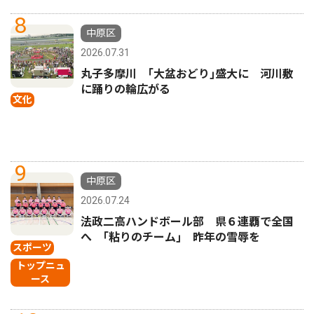
8
中原区
2026.07.31
丸子多摩川 ｢大盆おどり｣盛大に 河川敷
に踊りの輪広がる
文化
9
中原区
2026.07.24
法政二高ハンドボール部 県６連覇で全国
へ ｢粘りのチーム｣ 昨年の雪辱を
スポーツ
トップニュ
ース