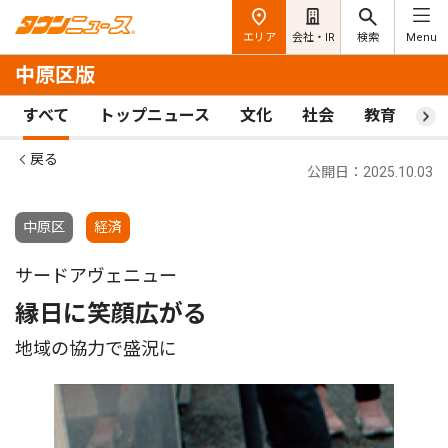
エリア
会社・IR
検索
Menu
中原区版
すべて
トップニュース
文化
社会
教育
ス
戻る
公開日：2025.10.03
中原区
経済
サードアヴェニュー
縁日に笑顔広がる
地域の協力で盛況に