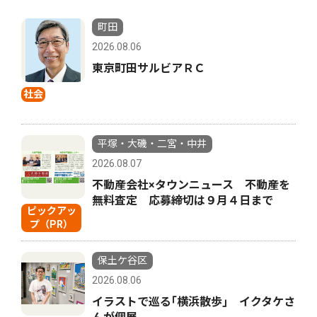
町田
2026.08.06
東京町田サルビアＲＣ
社会
平塚・大磯・二宮・中井
2026.08.07
不動産会社×タウンニュース 不動産を
無料査定 応募締切は９月４日まで
ピックアッ
プ（PR）
保土ケ谷区
2026.08.06
イラストで巡る｢横浜散歩｣ イクタケさ