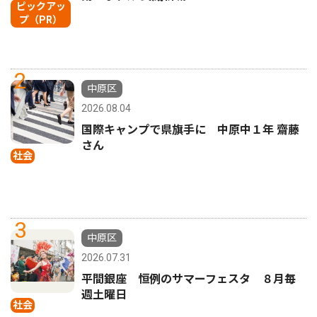
ピックアッ
プ（PR）
2
中原区
2026.08.04
国際キャンプで県旗手に 中原中１年 齋藤
さん
社会
3
中原区
2026.07.31
平間銀座 恒例のサマーフェスタ ８月毎
週土曜日
社会