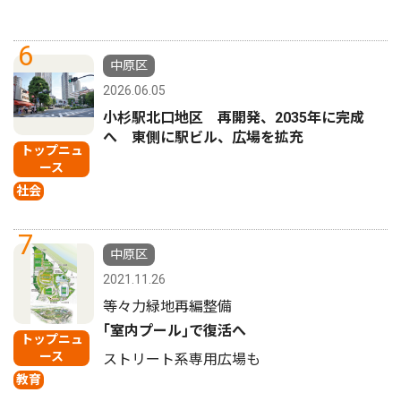
6
中原区
2026.06.05
小杉駅北口地区 再開発、2035年に完成
へ 東側に駅ビル、広場を拡充
トップニュ
ース
社会
7
中原区
2021.11.26
等々力緑地再編整備
｢室内プール｣で復活へ
トップニュ
ース
ストリート系専用広場も
教育