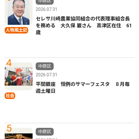
中原区
2026.07.31
セレサ川崎農業協同組合の代表理事組合長
を務める 大久保 巌さん 高津区在住 61
人物風土記
歳
4
中原区
2026.07.31
平間銀座 恒例のサマーフェスタ ８月毎
週土曜日
社会
5
中原区