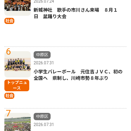
2026.07.24
新城神社 歌手の市川さん来場 ８月１
日 盆踊り大会
社会
6
中原区
2026.07.31
小学生バレーボール 元住吉ＪＶＣ、初の
全国へ 県制し、川崎市勢８年ぶり
トップニュ
ース
社会
7
中原区
2026.07.31