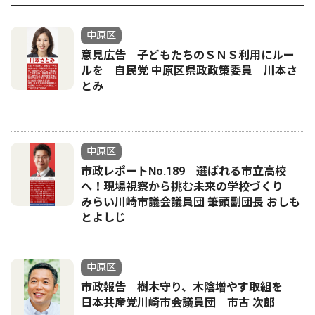
中原区
意見広告 子どもたちのＳＮＳ利用にルー
ルを 自民党 中原区県政政策委員 川本さ
とみ
中原区
市政レポートNo.189 選ばれる市立高校
へ！現場視察から挑む未来の学校づくり
みらい川崎市議会議員団 筆頭副団長 おしも
とよしじ
中原区
市政報告 樹木守り、木陰増やす取組を
日本共産党川崎市会議員団 市古 次郎