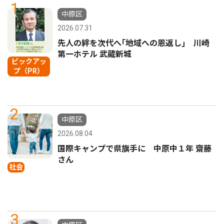
1
中原区
2026.07.31
先人の絆を次代へ｢地域への恩返し｣ 川崎
第一ホテル 武蔵新城
ピックアッ
プ（PR）
2
中原区
2026.08.04
国際キャンプで県旗手に 中原中１年 齋藤
さん
社会
3