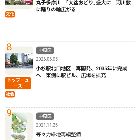
丸子多摩川 ｢大盆おどり｣盛大に 河川敷
に踊りの輪広がる
文化
8
中原区
2026.06.05
小杉駅北口地区 再開発、2035年に完成
へ 東側に駅ビル、広場を拡充
トップニュ
ース
社会
9
中原区
2021.11.26
等々力緑地再編整備