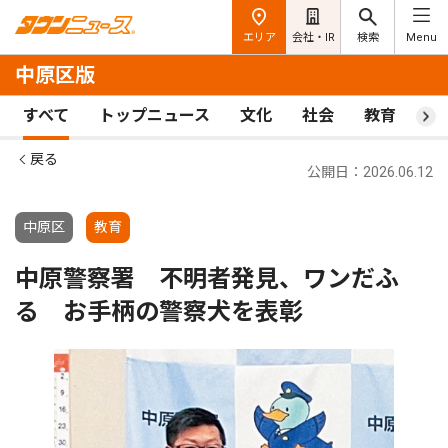
エリア
会社・IR
検索
Menu
中原区版
すべて
トップニュース
文化
社会
教育
ス
戻る
公開日：2026.06.12
中原区
教育
中原警察署 不明者発見、ワンだふ
る お手柄の警察犬を表彰