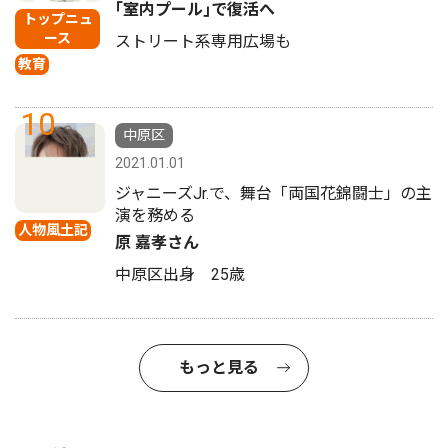
｢室内プール｣で復活へ
トップニュ
ース
ストリート系専用広場も
教育
10
中原区
2021.01.01
ジャニーズJr.で、舞台「両国花錦闘士」の主
演を務める
人物風土記
原 嘉孝さん
中原区出身 25歳
もっと見る