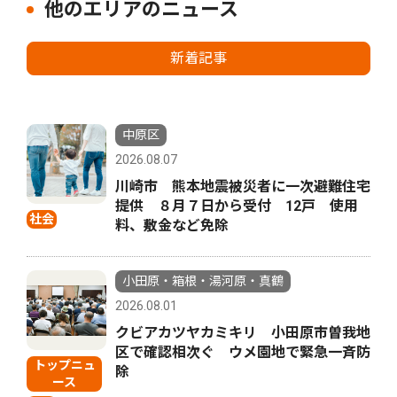
他のエリアのニュース
新着記事
中原区
2026.08.07
川崎市 熊本地震被災者に一次避難住宅
提供 ８月７日から受付 12戸 使用
社会
料、敷金など免除
小田原・箱根・湯河原・真鶴
2026.08.01
クビアカツヤカミキリ 小田原市曽我地
区で確認相次ぐ ウメ園地で緊急一斉防
トップニュ
除
ース