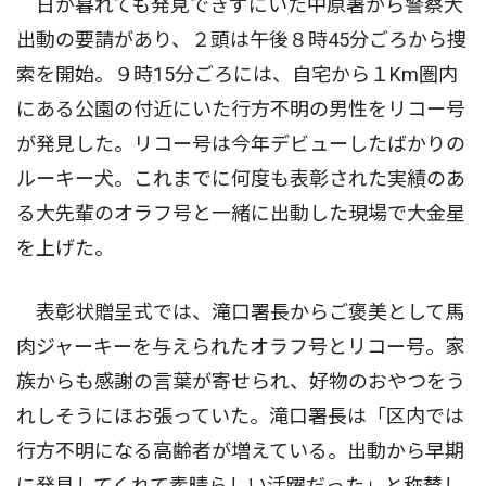
日が暮れても発見できずにいた中原署から警察犬
出動の要請があり、２頭は午後８時45分ごろから捜
索を開始。９時15分ごろには、自宅から１Km圏内
にある公園の付近にいた行方不明の男性をリコー号
が発見した。リコー号は今年デビューしたばかりの
ルーキー犬。これまでに何度も表彰された実績のあ
る大先輩のオラフ号と一緒に出動した現場で大金星
を上げた。
表彰状贈呈式では、滝口署長からご褒美として馬
肉ジャーキーを与えられたオラフ号とリコー号。家
族からも感謝の言葉が寄せられ、好物のおやつをう
れしそうにほお張っていた。滝口署長は「区内では
行方不明になる高齢者が増えている。出動から早期
に発見してくれて素晴らしい活躍だった」と称賛し