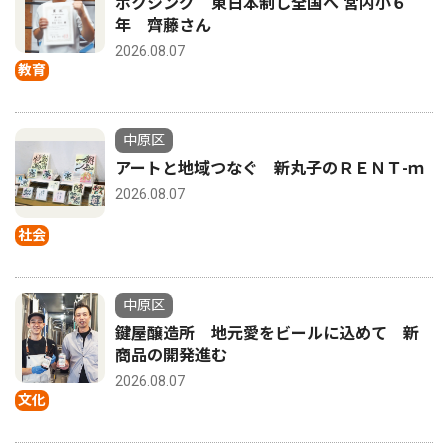
ボクシング 東日本制し全国へ 宮内小６
年 齊藤さん
2026.08.07
教育
中原区
アートと地域つなぐ 新丸子のＲＥＮＴ-ｍ
2026.08.07
社会
中原区
鍵屋醸造所 地元愛をビールに込めて 新
商品の開発進む
2026.08.07
文化