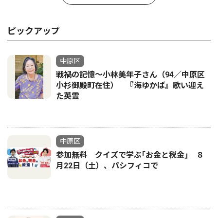
ピックアップ
中原区
戦禍の記憶〜小林美年子さん（94／中原区
小杉御殿町在住） 『海ゆかば』歌い迎え
た英霊
中原区
参加無料 クイズで学ぶ｢お金と税金｣ ８
月22日（土）、パシフィコで