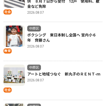
供 ８月７日から受付 12戸 使用料、敷
金など免除
社会
2026.08.07
中原区
ボクシング 東日本制し全国へ 宮内小６
年 齊藤さん
2026.08.07
教育
中原区
アートと地域つなぐ 新丸子のＲＥＮＴ-ｍ
2026.08.07
社会