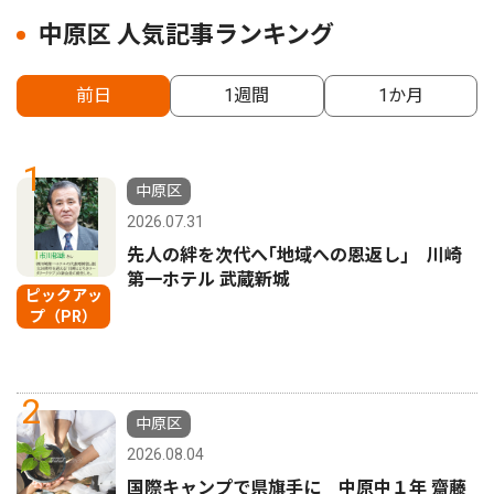
中原区 人気記事ランキング
前日
1週間
1か月
1
中原区
2026.07.31
先人の絆を次代へ｢地域への恩返し｣ 川崎
第一ホテル 武蔵新城
ピックアッ
プ（PR）
2
中原区
2026.08.04
国際キャンプで県旗手に 中原中１年 齋藤