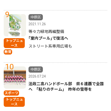
9
中原区
2021.11.26
等々力緑地再編整備
｢室内プール｣で復活へ
トップニュ
ース
ストリート系専用広場も
教育
10
中原区
2026.07.24
法政二高ハンドボール部 県６連覇で全国
へ ｢粘りのチーム｣ 昨年の雪辱を
スポーツ
トップニュ
ース