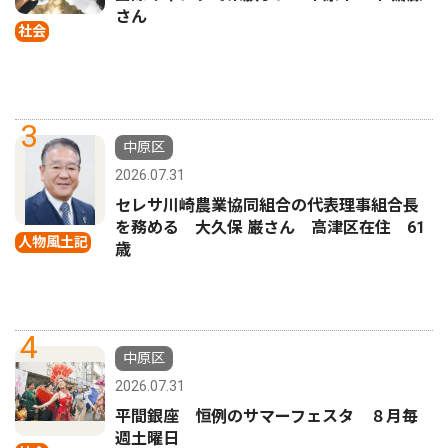
さん
社会
3
中原区
2026.07.31
セレサ川崎農業協同組合の代表理事組合長
を務める 大久保 巌さん 高津区在住 61
人物風土記
歳
4
中原区
2026.07.31
平間銀座 恒例のサマーフェスタ ８月毎
週土曜日