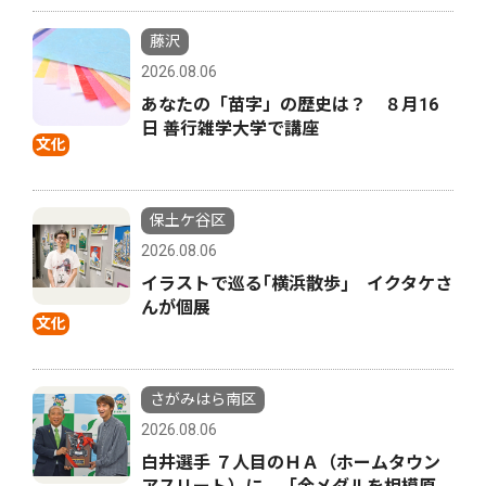
藤沢
2026.08.06
あなたの「苗字」の歴史は？ ８月16
日 善行雑学大学で講座
文化
保土ケ谷区
2026.08.06
イラストで巡る｢横浜散歩｣ イクタケさ
んが個展
文化
さがみはら南区
2026.08.06
白井選手 ７人目のＨＡ（ホームタウン