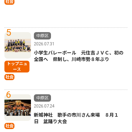
社会
5
中原区
2026.07.31
小学生バレーボール 元住吉ＪＶＣ、初の
全国へ 県制し、川崎市勢８年ぶり
トップニュ
ース
社会
6
中原区
2026.07.24
新城神社 歌手の市川さん来場 ８月１
日 盆踊り大会
社会