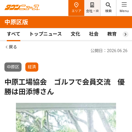
エリア
会社・IR
検索
Menu
中原区版
すべて
トップニュース
文化
社会
教育
ス
戻る
公開日：2026.06.26
中原区
経済
中原工場協会 ゴルフで会員交流 優
勝は田添博さん