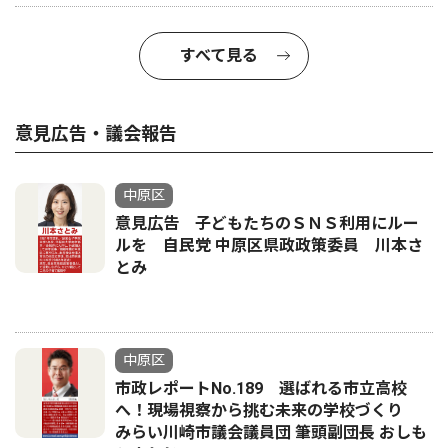
すべて見る
意見広告・議会報告
中原区
意見広告 子どもたちのＳＮＳ利用にルー
ルを 自民党 中原区県政政策委員 川本さ
とみ
中原区
市政レポートNo.189 選ばれる市立高校
へ！現場視察から挑む未来の学校づくり
みらい川崎市議会議員団 筆頭副団長 おしも