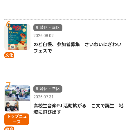
6
川崎区・幸区
2026.08.02
のど自慢、参加者募集 さいわいにぎわい
フェスで
文化
7
川崎区・幸区
2026.07.31
高校生音楽PJ 活動拡がる こ文で誕生 地
域に飛び出す
トップニュ
ース
教育