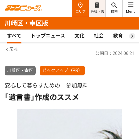
エリア
会社・IR
検索
Menu
川崎区・幸区版
すべて
トップニュース
文化
社会
教育
ス
戻る
公開日：2024.06.21
川崎区・幸区
ピックアップ（PR）
安心して暮らすための 参加無料
｢遺言書｣作成のススメ