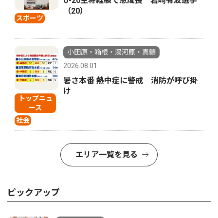
U-20主将経験で急成長 岩崎有波選手
（20）
スポーツ
小田原・箱根・湯河原・真鶴
2026.08.01
暑さ本番 熱中症に警戒 消防が呼び掛
け
トップニュ
ース
社会
エリア一覧を見る
ピックアップ