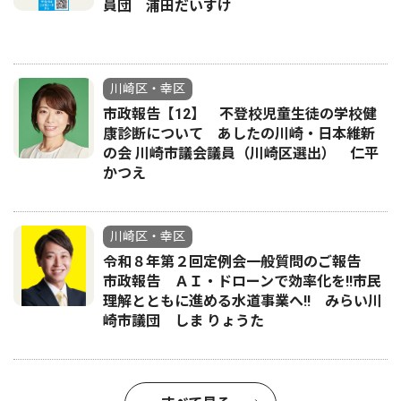
員団 浦田だいすけ
川崎区・幸区
市政報告【12】 不登校児童生徒の学校健
康診断について あしたの川崎・日本維新
の会 川崎市議会議員（川崎区選出） 仁平
かつえ
川崎区・幸区
令和８年第２回定例会一般質問のご報告
市政報告 ＡＩ・ドローンで効率化を!!市民
理解とともに進める水道事業へ!! みらい川
崎市議団 しま りょうた