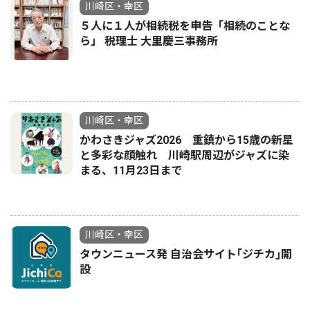
川崎区・幸区
５人に１人が相続税を申告「相続のことな
ら」 税理士 大里慶三事務所
川崎区・幸区
かわさきジャズ2026 重鎮から15歳の新星
と多彩な顔触れ 川崎駅周辺がジャズに染
まる、11月23日まで
川崎区・幸区
タウンニュース発 自治会サイト｢ジチカ｣開
設