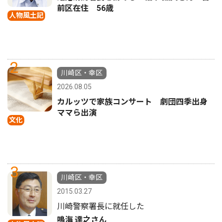
前区在住 56歳
人物風土記
2
川崎区・幸区
2026.08.05
カルッツで家族コンサート 劇団四季出身
ママら出演
文化
3
川崎区・幸区
2015.03.27
川崎警察署長に就任した
鳴海 達之さん