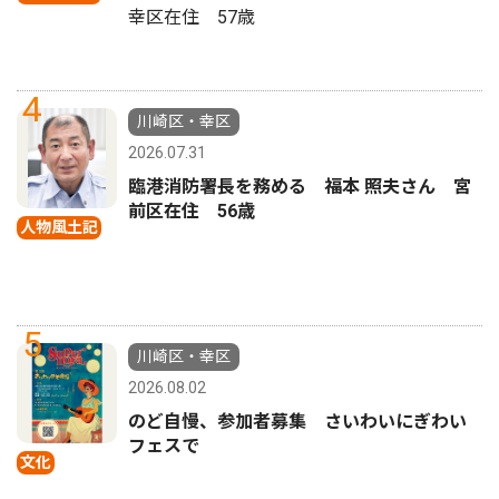
幸区在住 57歳
4
川崎区・幸区
2026.07.31
臨港消防署長を務める 福本 照夫さん 宮
前区在住 56歳
人物風土記
5
川崎区・幸区
2026.08.02
のど自慢、参加者募集 さいわいにぎわい
フェスで
文化