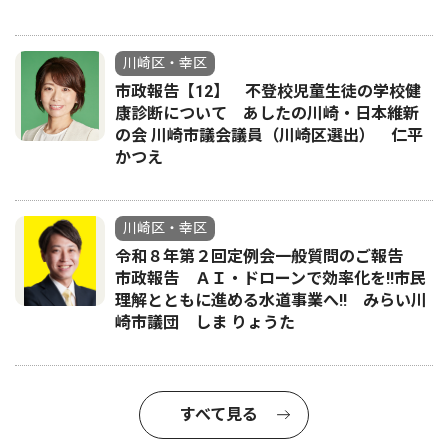
川崎区・幸区
市政報告【12】 不登校児童生徒の学校健
康診断について あしたの川崎・日本維新
の会 川崎市議会議員（川崎区選出） 仁平
かつえ
川崎区・幸区
令和８年第２回定例会一般質問のご報告
市政報告 ＡＩ・ドローンで効率化を!!市民
理解とともに進める水道事業へ!! みらい川
崎市議団 しま りょうた
すべて見る