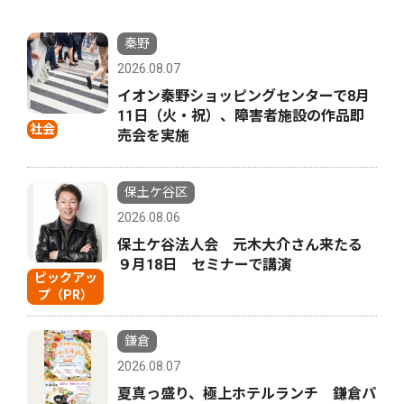
秦野
2026.08.07
イオン秦野ショッピングセンターで8月
11日（火・祝）、障害者施設の作品即
社会
売会を実施
保土ケ谷区
2026.08.06
保土ケ谷法人会 元木大介さん来たる
９月18日 セミナーで講演
ピックアッ
プ（PR）
鎌倉
2026.08.07
夏真っ盛り、極上ホテルランチ 鎌倉パ