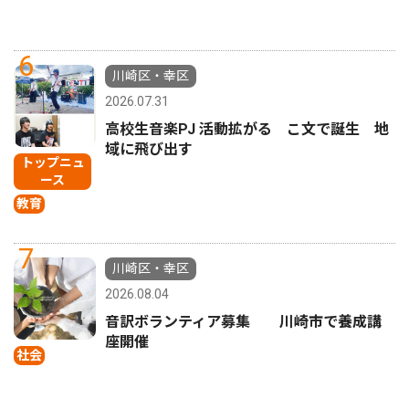
6
川崎区・幸区
2026.07.31
高校生音楽PJ 活動拡がる こ文で誕生 地
域に飛び出す
トップニュ
ース
教育
7
川崎区・幸区
2026.08.04
音訳ボランティア募集 川崎市で養成講
座開催
社会