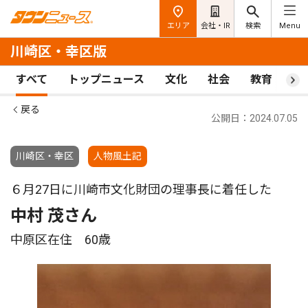
エリア
会社・IR
検索
Menu
川崎区・幸区版
すべて
トップニュース
文化
社会
教育
ス
戻る
公開日：2024.07.05
川崎区・幸区
人物風土記
６月27日に川崎市文化財団の理事長に着任した
中村 茂さん
中原区在住 60歳