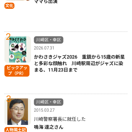
ママら出演
文化
2
川崎区・幸区
2026.07.31
かわさきジャズ2026 重鎮から15歳の新星
と多彩な顔触れ 川崎駅周辺がジャズに染
ピックアッ
まる、11月23日まで
プ（PR）
3
川崎区・幸区
2015.03.27
川崎警察署長に就任した
鳴海 達之さん
人物風土記