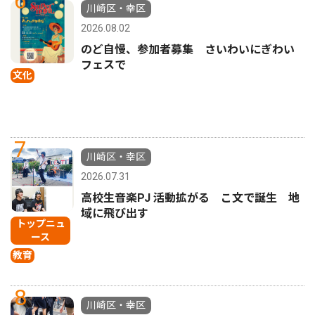
6
川崎区・幸区
2026.08.02
のど自慢、参加者募集 さいわいにぎわい
フェスで
文化
7
川崎区・幸区
2026.07.31
高校生音楽PJ 活動拡がる こ文で誕生 地
域に飛び出す
トップニュ
ース
教育
8
川崎区・幸区