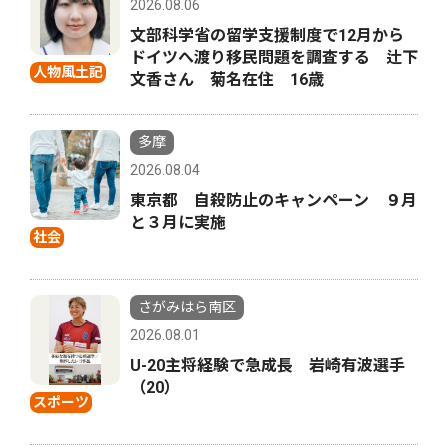
2026.08.06
文部科学省の留学支援制度で12月から
ドイツへ渡り移民問題を調査する 辻下
人物風土記
文香さん 菊名在住 16歳
多摩
2026.08.04
東京都 自殺防止のキャンペーン ９月
と３月に実施
社会
さがみはら南区
2026.08.01
U-20主将経験で急成長 岩崎有波選手
（20）
スポーツ