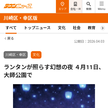
エリア
会社・IR
検索
Menu
川崎区・幸区版
すべて
トップニュース
文化
社会
教育
ス
戻る
公開日：2026.04.03
川崎区・幸区
文化
ランタンが照らす幻想の夜 ４月11日、
大師公園で