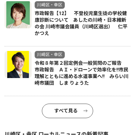
川崎区・幸区
市政報告【12】 不登校児童生徒の学校健
康診断について あしたの川崎・日本維新
の会 川崎市議会議員（川崎区選出） 仁平
かつえ
川崎区・幸区
令和８年第２回定例会一般質問のご報告
市政報告 ＡＩ・ドローンで効率化を!!市民
理解とともに進める水道事業へ!! みらい川
崎市議団 しま りょうた
すべて見る
川崎区・幸区 ローカルニュースの新着記事