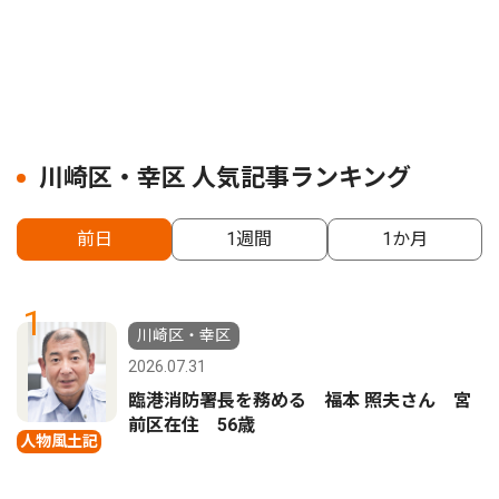
川崎区・幸区 人気記事ランキング
前日
1週間
1か月
1
川崎区・幸区
2026.07.31
臨港消防署長を務める 福本 照夫さん 宮
前区在住 56歳
人物風土記