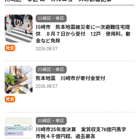
川崎区・幸区
川崎市 熊本地震被災者に一次避難住宅提
供 ８月７日から受付 12戸 使用料、敷
金など免除
社会
2026.08.07
川崎区・幸区
熊本地震 川崎市が寄付金受付
2026.08.07
社会
川崎区・幸区
川崎市25年度決算 実質収支76億円黒字
市税４千億円超、過去最高