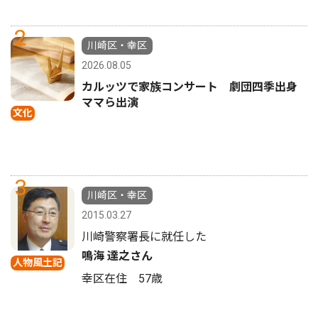
2
川崎区・幸区
2026.08.05
カルッツで家族コンサート 劇団四季出身
ママら出演
文化
3
川崎区・幸区
2015.03.27
川崎警察署長に就任した
鳴海 達之さん
人物風土記
幸区在住 57歳