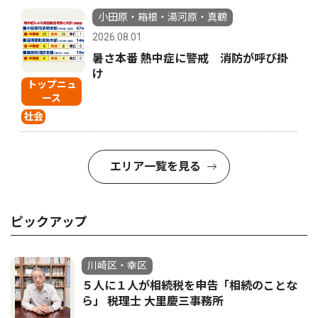
小田原・箱根・湯河原・真鶴
2026.08.01
暑さ本番 熱中症に警戒 消防が呼び掛
け
トップニュ
ース
社会
エリア一覧を見る
ピックアップ
川崎区・幸区
５人に１人が相続税を申告「相続のことな
ら」 税理士 大里慶三事務所