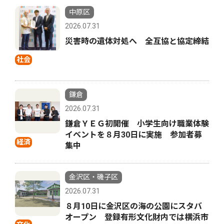
中原区
2026.07.31
災害時の遺体対処へ 全互協と協定締結
社会
鎌倉
2026.07.31
鎌倉ＹＥＧ初開催 小学生向け職業体験
イベントを８月30日に実施 参加者募
経済
集中
金沢区・磯子区
2026.07.31
８月10日に金沢区の海の公園にスタバ
オープン 登録有形文化財内では横浜市