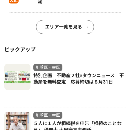
文化
初
エリア一覧を見る
ピックアップ
川崎区・幸区
特別企画 不動産２社×タウンニュース 不
動産を無料査定 応募締切は８月31日
川崎区・幸区
５人に１人が相続税を申告「相続のことな
ら」 税理士 大里慶三事務所