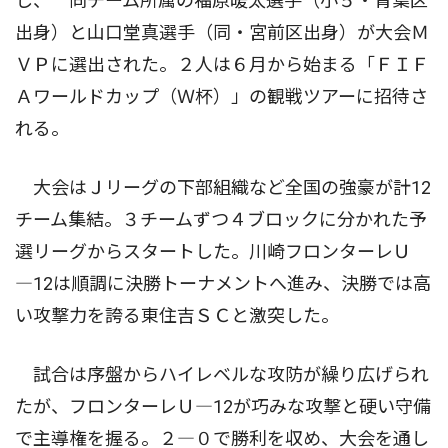
し、 同チーム所属の福原暖太選手（小５・青葉区
出身）と山口堂真選手（同・宮前区出身）が大会Ｍ
ＶＰに選出された。２人は６月から始まる「ＦＩＦ
Ａワールドカップ（Ｗ杯）」の観戦ツアーに招待さ
れる。
大会はＪリーグの下部組織など全国の強豪が計12
チーム集結。３チームずつ４ブロックに分かれた予
選リーグからスタートした。川崎フロンターレＵ
―12は順調に決勝トーナメントへ進み、決勝では高
い攻撃力を誇る東住吉ＳＣと激突した。
試合は序盤からハイレベルな攻防が繰り広げられ
たが、フロンターレＵ―12が巧みな攻撃と硬い守備
で主導権を握る。２―０で勝利を収め、大会を通し