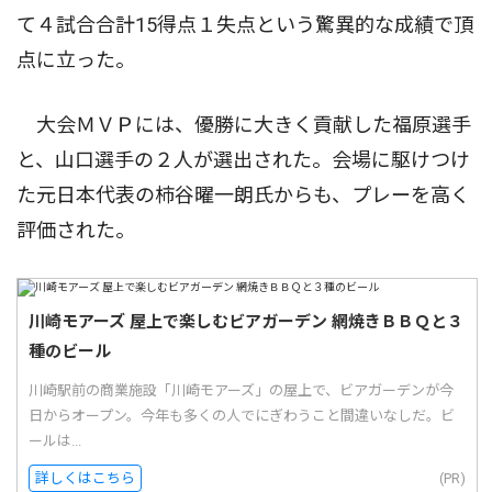
て４試合合計15得点１失点という驚異的な成績で頂
点に立った。
大会ＭＶＰには、優勝に大きく貢献した福原選手
と、山口選手の２人が選出された。会場に駆けつけ
た元日本代表の柿谷曜一朗氏からも、プレーを高く
評価された。
川崎モアーズ 屋上で楽しむビアガーデン 網焼きＢＢＱと３
種のビール
川崎駅前の商業施設「川崎モアーズ」の屋上で、ビアガーデンが今
日からオープン。今年も多くの人でにぎわうこと間違いなしだ。ビ
ールは...
詳しくはこちら
(PR)