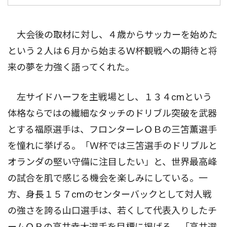
大会後の取材に対し、４歳からサッカーを始めた
という２人は６月から始まるＷ杯観戦への期待と将
来の夢を力強く語ってくれた。
左サイドハーフを主戦場とし、１３４cmという
体格ならではの繊細なタッチのドリブル突破を武器
とする福原選手は、フロンターレＯＢの三笘薫選手
を憧れに挙げる。「Ｗ杯では三笘選手のドリブルと
オランダの堅い守備に注目したい」と、世界最高峰
の試合を肌で感じる機会を楽しみにしている。一
方、身長１５７cmのセンターバックとして対人戦
の強さを誇る山口選手は、若くして代表入りしたチ
ームＯＢの高井幸大選手を目標に掲げる。「高井選