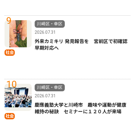
9
川崎区・幸区
2026.07.31
外来カミキリ 発見報告を 宮前区で初確認
早期対応へ
社会
10
川崎区・幸区
2026.07.31
慶應義塾大学と川崎市 趣味や運動が健康
維持の秘訣 セミナーに１２０人が来場
社会