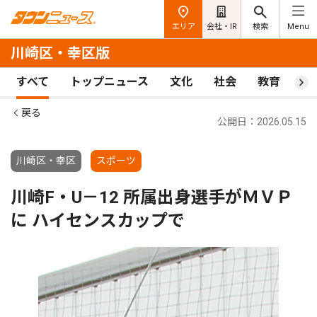
エリア
会社・IR
検索
Menu
川崎区・幸区版
すべて
トップニュース
文化
社会
教育
ス
戻る
公開日：2026.05.15
川崎区・幸区
スポーツ
川崎F・U－12 所属出身選手がＭＶＰ
に ハイセンスカップで