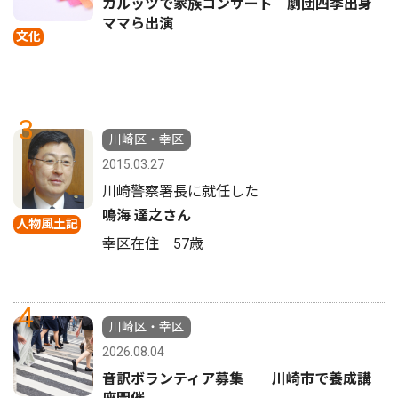
カルッツで家族コンサート 劇団四季出身
ママら出演
文化
3
川崎区・幸区
2015.03.27
川崎警察署長に就任した
鳴海 達之さん
人物風土記
幸区在住 57歳
4
川崎区・幸区
2026.08.04
音訳ボランティア募集 川崎市で養成講