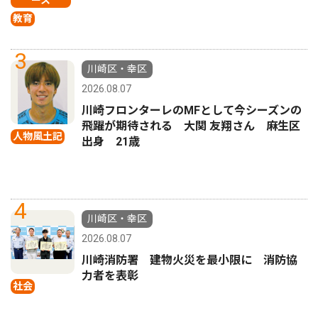
ース
教育
3
川崎区・幸区
2026.08.07
川崎フロンターレのMFとして今シーズンの
飛躍が期待される 大関 友翔さん 麻生区
人物風土記
出身 21歳
4
川崎区・幸区
2026.08.07
川崎消防署 建物火災を最小限に 消防協
力者を表彰
社会