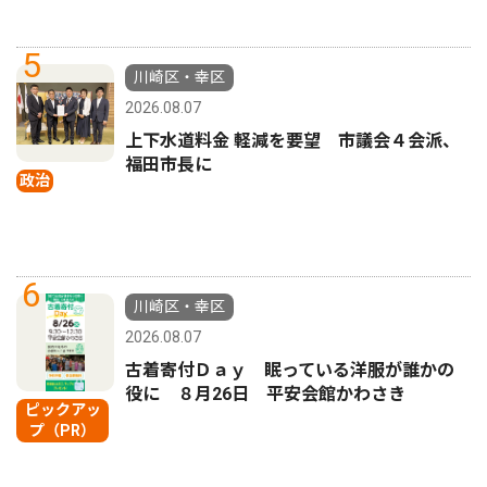
5
川崎区・幸区
2026.08.07
上下水道料金 軽減を要望 市議会４会派、
福田市長に
政治
6
川崎区・幸区
2026.08.07
古着寄付Ｄａｙ 眠っている洋服が誰かの
役に ８月26日 平安会館かわさき
ピックアッ
プ（PR）