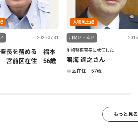
記
人物風土記
区
2026.07.31
川崎区・幸区
2015
川崎警察署長に就任した
署長を務める 福本
鳴海 達之さん
 宮前区在住 56歳
幸区在住 57歳
もっと見る