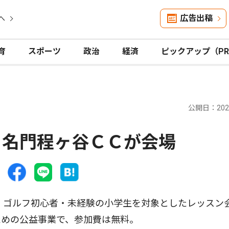
広告出稿
へ
育
スポーツ
政治
経済
ピックアップ（P
公開日：2026
 名門程ヶ谷ＣＣが会場
、ゴルフ初心者・未経験の小学生を対象としたレッスン
ための公益事業で、参加費は無料。