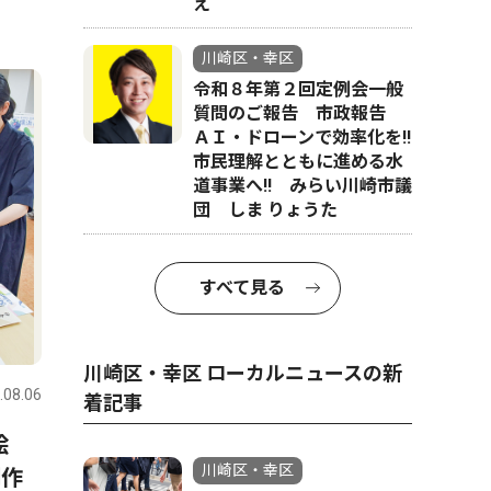
え
川崎区・幸区
令和８年第２回定例会一般
質問のご報告 市政報告
ＡＩ・ドローンで効率化を!!
市民理解とともに進める水
道事業へ!! みらい川崎市議
団 しま りょうた
すべて見る
川崎区・幸区 ローカルニュースの新
.08.06
着記事
絵
川崎区・幸区
制作