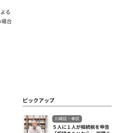
よる
の場合
。
ピックアップ
川崎区・幸区
５人に１人が相続税を申告