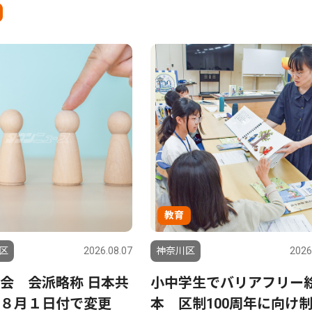
教育
区
2026.08.07
神奈川区
2026
会 会派略称 日本共
小中学生でバリアフリー
８月１日付で変更
本 区制100周年に向け