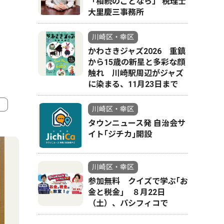
「相続のことなら」 税理士
大里慶三事務所
川崎区・幸区
かわさきジャズ2026 重鎮
から15歳の新星と多彩な顔
触れ 川崎駅周辺がジャズ
に染まる、11月23日まで
川崎区・幸区
タウンニュース発 自治会サ
4
5
イト｢ジチカ｣開設
川崎区・幸区
参加無料 クイズで学ぶ｢お
金と税金｣ ８月22日
（土）、パシフィコで