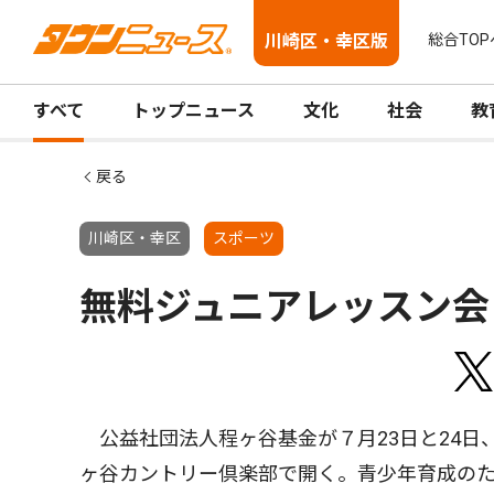
川崎区・幸区版
総合TOP
すべて
トップニュース
文化
社会
教
戻る
川崎区・幸区
スポーツ
無料ジュニアレッスン会
公益社団法人程ヶ谷基金が７月23日と24日
ヶ谷カントリー倶楽部で開く。青少年育成の