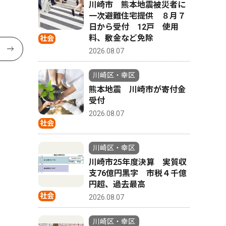
川崎市 熊本地震被災者に
一次避難住宅提供 ８月７
日から受付 12戸 使用
料、敷金など免除
社会
2026.08.07
川崎区・幸区
熊本地震 川崎市が寄付金
受付
2026.08.07
社会
川崎区・幸区
川崎市25年度決算 実質収
支76億円黒字 市税４千億
円超、過去最高
社会
2026.08.07
川崎区・幸区