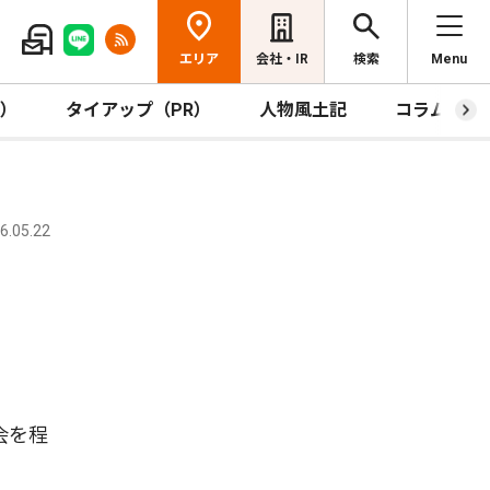
エリア
会社・IR
検索
Menu
R）
タイアップ（PR）
人物風土記
コラム
.05.22
会を程