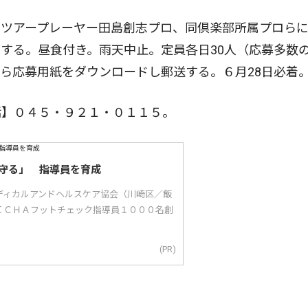
ツアープレーヤー田島創志プロ、同倶楽部所属プロらに
する。昼食付き。雨天中止。定員各日30人（応募多数
ら応募用紙をダウンロードし郵送する。６月28日必着
】０４５・９２１・０１１５。
守る」 指導員を育成
ディカルアンドヘルスケア協会（川崎区／飯
ＩＣＨＡフットチェック指導員１０００名創
(PR)