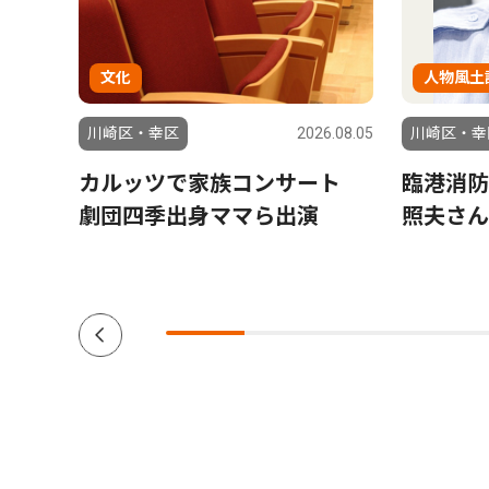
文化
人物風土
6.07.24
川崎区・幸区
2026.08.05
川崎区・幸
究拠
カルッツで家族コンサート
臨港消防
劇団四季出身ママら出演
照夫さん