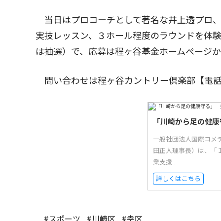
当日はプロコーチとして著名な井上透プロ、
実技レッスン、３ホール程度のラウンドを体験
は抽選）で、応募は程ヶ谷基金ホームぺージか
問い合わせは程ヶ谷カントリー倶楽部【電話
「川崎から足の健康
一般社団法人国際コメ
田正人理事長）は、「
業支援...
詳しくはこちら
#スポーツ
#川崎区
#幸区