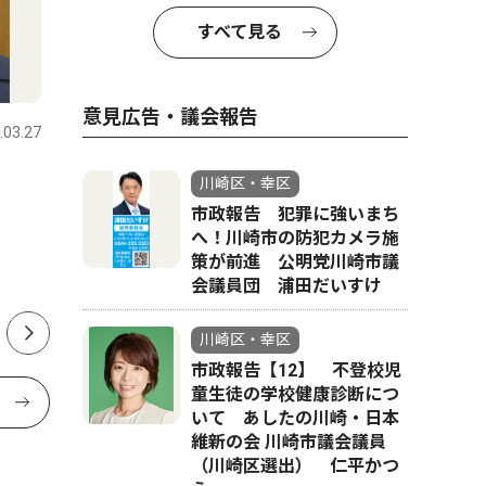
すべて見る
ピックアップ（PR）
教育
意見広告・議会報告
.03.27
川崎区・幸区
2026.07.31
川崎区・幸
かわさきジャズ2026 重鎮か
鉄の製造
川崎区・幸区
ら15歳の新星と多彩な顔触
Ｅで、夏
市政報告 犯罪に強いまち
へ！川崎市の防犯カメラ施
れ 川崎駅周辺がジャズに染
策が前進 公明党川崎市議
まる、11月23日まで
会議員団 浦田だいすけ
川崎区・幸区
市政報告【12】 不登校児
童生徒の学校健康診断につ
いて あしたの川崎・日本
維新の会 川崎市議会議員
（川崎区選出） 仁平かつ