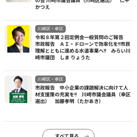
の会 川崎市議会議員（川崎区選出） 仁平
かつえ
川崎区・幸区
令和８年第２回定例会一般質問のご報告
市政報告 ＡＩ・ドローンで効率化を!!市民
理解とともに進める水道事業へ!! みらい川
崎市議団 しま りょうた
川崎区・幸区
市政報告 中小企業の課題解決に向けて人
材支援策の充実を!! 川崎市議会議員（幸区
選出） 加藤孝明（たかあき）
すべて見る