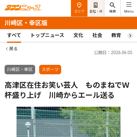
エリア
会社・IR
検索
Menu
川崎区・幸区版
すべて
トップニュース
文化
社会
教育
ス
戻る
公開日：2026.06.05
川崎区・幸区
スポーツ
高津区在住お笑い芸人 ものまねでＷ
杯盛り上げ 川崎からエール送る