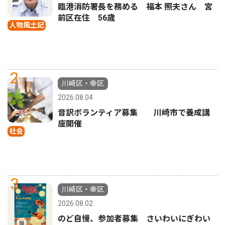
臨港消防署長を務める 福本 照夫さん 宮
前区在住 56歳
人物風土記
2
川崎区・幸区
2026.08.04
音訳ボランティア募集 川崎市で養成講
座開催
社会
3
川崎区・幸区
2026.08.02
のど自慢、参加者募集 さいわいにぎわい