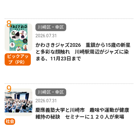
8
川崎区・幸区
2026.07.31
かわさきジャズ2026 重鎮から15歳の新星
と多彩な顔触れ 川崎駅周辺がジャズに染
ピックアッ
まる、11月23日まで
プ（PR）
9
川崎区・幸区
2026.07.31
慶應義塾大学と川崎市 趣味や運動が健康
維持の秘訣 セミナーに１２０人が来場
社会