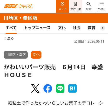
エリア
会社・IR
検索
Menu
川崎区・幸区版
すべて
トップニュース
文化
社会
教育
ス
戻る
公開日：2026.06.11
川崎区・幸区
文化
かわいいパーツ販売 ６月14日 幸盛
ＨＯＵＳＥ
紙粘土で作ったかわいらしいお菓子のデコレーシ