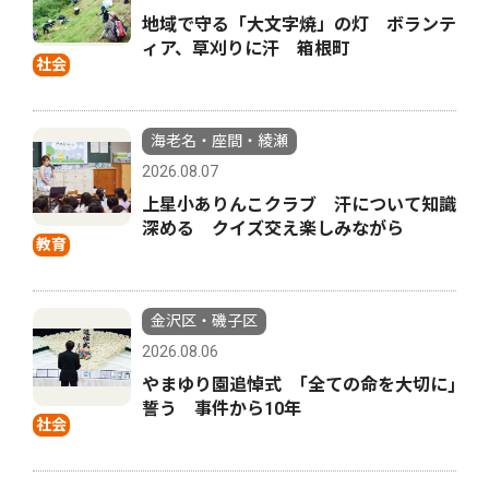
地域で守る「大文字焼」の灯 ボランテ
ィア、草刈りに汗 箱根町
社会
海老名・座間・綾瀬
2026.08.07
上星小ありんこクラブ 汗について知識
深める クイズ交え楽しみながら
教育
金沢区・磯子区
2026.08.06
やまゆり園追悼式 ｢全ての命を大切に｣
誓う 事件から10年
社会