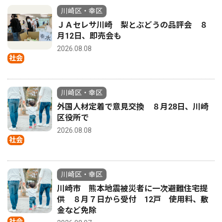
川崎区・幸区
ＪＡセレサ川崎 梨とぶどうの品評会 ８
月12日、即売会も
2026.08.08
社会
川崎区・幸区
外国人材定着で意見交換 ８月28日、川崎
区役所で
2026.08.08
社会
川崎区・幸区
川崎市 熊本地震被災者に一次避難住宅提
供 ８月７日から受付 12戸 使用料、敷
金など免除
社会