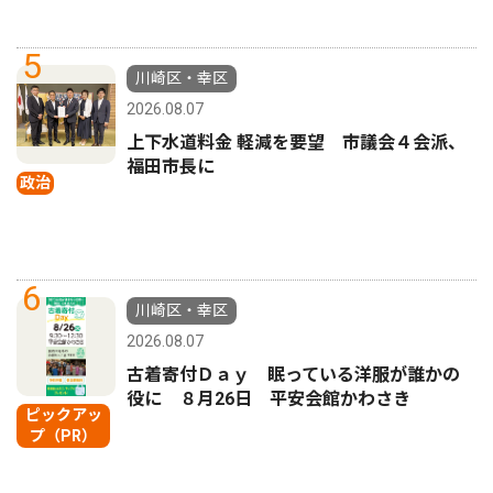
5
川崎区・幸区
2026.08.07
上下水道料金 軽減を要望 市議会４会派、
福田市長に
政治
6
川崎区・幸区
2026.08.07
古着寄付Ｄａｙ 眠っている洋服が誰かの
役に ８月26日 平安会館かわさき
ピックアッ
プ（PR）