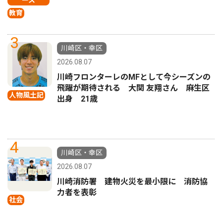
ース
教育
3
川崎区・幸区
2026.08.07
川崎フロンターレのMFとして今シーズンの
飛躍が期待される 大関 友翔さん 麻生区
人物風土記
出身 21歳
4
川崎区・幸区
2026.08.07
川崎消防署 建物火災を最小限に 消防協
力者を表彰
社会