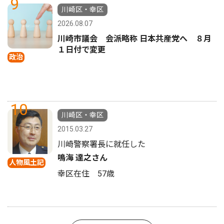
9
川崎区・幸区
2026.08.07
川崎市議会 会派略称 日本共産党へ ８月
１日付で変更
政治
10
川崎区・幸区
2015.03.27
川崎警察署長に就任した
鳴海 達之さん
人物風土記
幸区在住 57歳