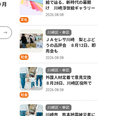
絵で辿る、新時代の幕開
９月
け 川崎浮世絵ギャラリー
2026.08.08
文化
川崎区・幸区
ＪＡセレサ川崎 梨とぶど
うの品評会 ８月12日、即
売会も
社会
2026.08.08
川崎区・幸区
外国人材定着で意見交換
８月28日、川崎区役所で
2026.08.08
社会
川崎区・幸区
川崎市 熊本地震被災者に