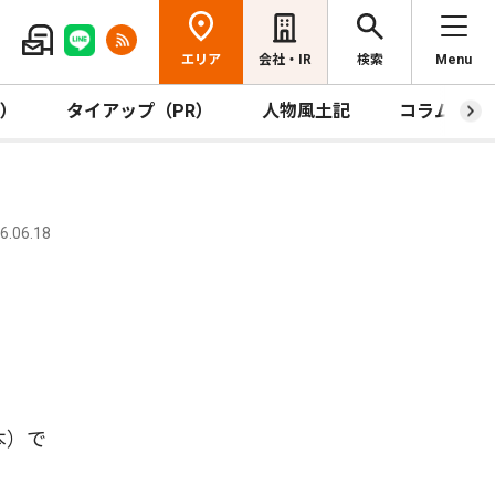
エリア
会社・IR
検索
Menu
R）
タイアップ（PR）
人物風土記
コラム
.06.18
本）で