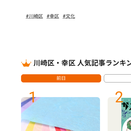
#川崎区
#幸区
#文化
川崎区・幸区 人気記事ランキ
前日
1
2