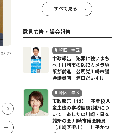
すべて見る
意見広告・議会報告
人物風土記
文化
川崎区・幸区
.03.27
川崎区・幸区
2026.07.31
川崎区・幸
市政報告 犯罪に強いまち
へ！川崎市の防犯カメラ施
臨港消防署長を務める 福本
のど自慢
策が前進 公明党川崎市議
照夫さん 宮前区在住 56歳
わいにぎ
会議員団 浦田だいすけ
川崎区・幸区
市政報告【12】 不登校児
童生徒の学校健康診断につ
いて あしたの川崎・日本
維新の会 川崎市議会議員
（川崎区選出） 仁平かつ