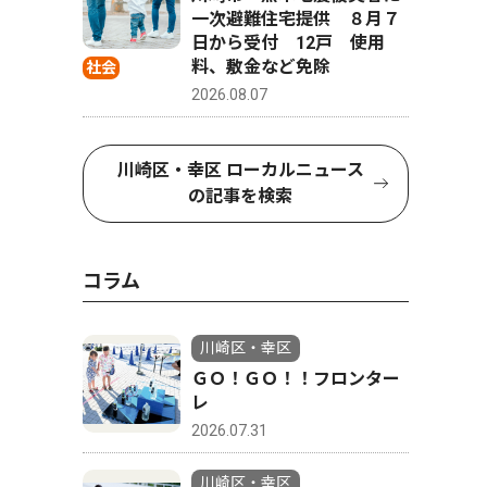
一次避難住宅提供 ８月７
日から受付 12戸 使用
料、敷金など免除
社会
2026.08.07
川崎区・幸区 ローカルニュース
の記事を検索
コラム
川崎区・幸区
ＧＯ！ＧＯ！！フロンター
レ
2026.07.31
川崎区・幸区