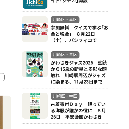
イト｢ジチカ｣開設
川崎区・幸区
参加無料 クイズで学ぶ｢お
金と税金｣ ８月22日
（土）、パシフィコで
川崎区・幸区
かわさきジャズ2026 重鎮
から15歳の新星と多彩な顔
触れ 川崎駅周辺がジャズ
に染まる、11月23日まで
4
5
川崎区・幸区
古着寄付Ｄａｙ 眠ってい
る洋服が誰かの役に ８月
26日 平安会館かわさき