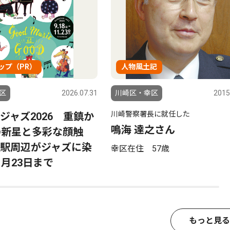
ップ（PR）
人物風土記
区
2026.07.31
川崎区・幸区
2015
川崎警察署長に就任した
ジャズ2026 重鎮か
鳴海 達之さん
の新星と多彩な顔触
駅周辺がジャズに染
幸区在住 57歳
1月23日まで
もっと見る