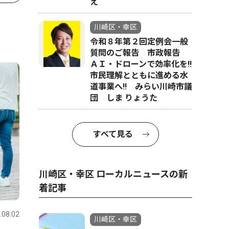
え
川崎区・幸区
令和８年第２回定例会一般
質問のご報告 市政報告
ＡＩ・ドローンで効率化を!!
市民理解とともに進める水
道事業へ!! みらい川崎市議
団 しま りょうた
すべて見る
川崎区・幸区 ローカルニュースの新
着記事
.08.02
川崎区・幸区