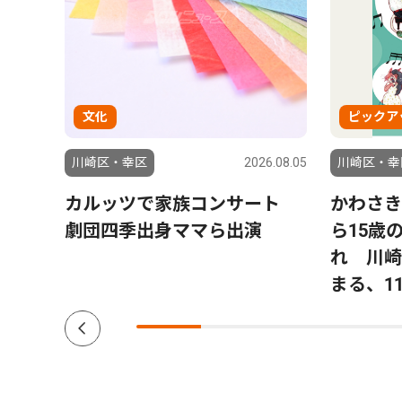
文化
ピックア
6.07.24
川崎区・幸区
2026.08.05
川崎区・幸
究拠
カルッツで家族コンサート
かわさき
劇団四季出身ママら出演
ら15歳
れ 川崎
まる、1