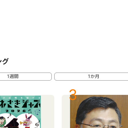
ング
1週間
1か月
3