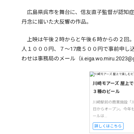
広島県呉市を舞台に、信友直子監督が認知症
丹念に描いた大反響の作品。
上映は午後２時からと午後６時からの２回。
人１０００円、７〜17歳５００円で事前申し
わせは事務局のメール（ii.eiga.wo.miru.2023@
川崎モアーズ 屋上
３種のビール
川崎駅前の商業施設「
日からオープン。今年
ールは...
詳しくはこちら