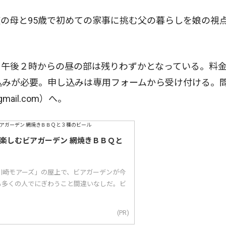
の母と95歳で初めての家事に挑む父の暮らしを娘の視
午後２時からの昼の部は残りわずかとなっている。料
込みが必要。申し込みは専用フォームから受け付ける。
gmail.com）へ。
で楽しむビアガーデン 網焼きＢＢＱと
川崎モアーズ」の屋上で、ビアガーデンが今
も多くの人でにぎわうこと間違いなしだ。ビ
(PR)