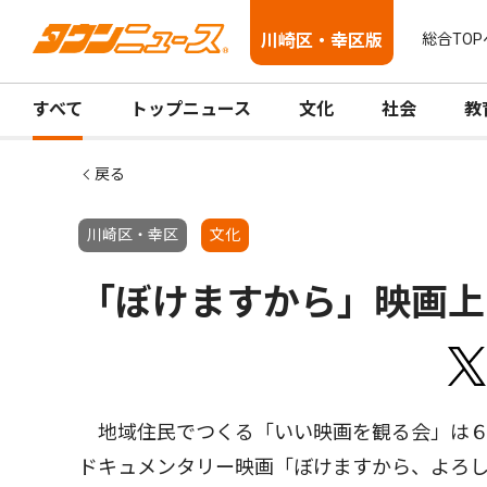
川崎区・幸区版
総合TOP
すべて
トップニュース
文化
社会
教
戻る
川崎区・幸区
文化
「ぼけますから」映画上
地域住民でつくる「いい映画を観る会」は６
ドキュメンタリー映画「ぼけますから、よろ