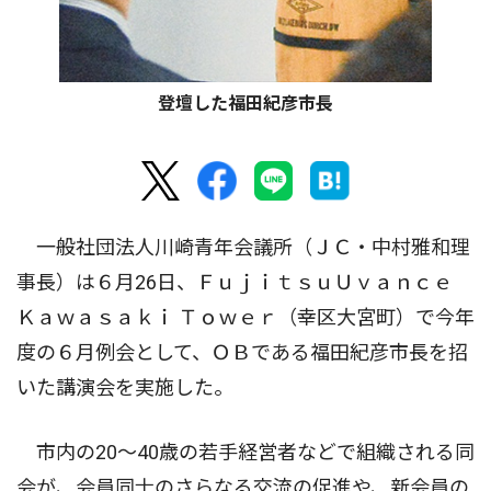
登壇した福田紀彦市長
一般社団法人川崎青年会議所（ＪＣ・中村雅和理
事長）は６月26日、ＦｕｊｉｔｓｕＵｖａｎｃｅ
Ｋａｗａｓａｋｉ Ｔｏｗｅｒ（幸区大宮町）で今年
度の６月例会として、ＯＢである福田紀彦市長を招
いた講演会を実施した。
市内の20〜40歳の若手経営者などで組織される同
会が、会員同士のさらなる交流の促進や、新会員の