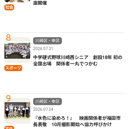
座開催
社会
8
川崎区・幸区
2026.07.31
中学硬式野球川崎西シニア 創設18年 初の
全国出場 関係者一丸でつかむ
スポーツ
9
川崎区・幸区
2026.07.24
『水色に染めろ！』 映画関係者が福田市
長表敬 10月撮影開始へ協力呼びかけ
文化