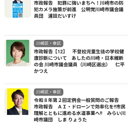
市政報告 犯罪に強いまちへ！川崎市の防
犯カメラ施策が前進 公明党川崎市議会議
員団 浦田だいすけ
川崎区・幸区
市政報告【12】 不登校児童生徒の学校健
康診断について あしたの川崎・日本維新
の会 川崎市議会議員（川崎区選出） 仁平
かつえ
川崎区・幸区
令和８年第２回定例会一般質問のご報告
市政報告 ＡＩ・ドローンで効率化を!!市民
理解とともに進める水道事業へ!! みらい川
崎市議団 しま りょうた