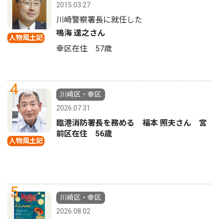
2015.03.27
川崎警察署長に就任した
鳴海 達之さん
人物風土記
幸区在住 57歳
4
川崎区・幸区
2026.07.31
臨港消防署長を務める 福本 照夫さん 宮
前区在住 56歳
人物風土記
5
川崎区・幸区
2026.08.02