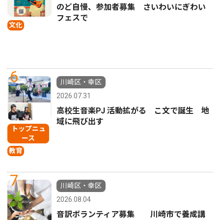
のど自慢、参加者募集 さいわいにぎわい
フェスで
文化
6
川崎区・幸区
2026.07.31
高校生音楽PJ 活動拡がる こ文で誕生 地
域に飛び出す
トップニュ
ース
教育
7
川崎区・幸区
2026.08.04
音訳ボランティア募集 川崎市で養成講