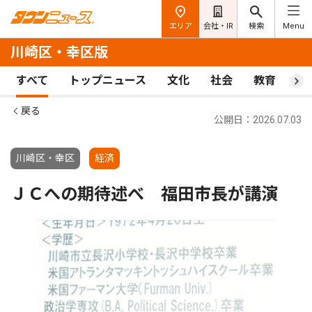
エリア
会社・IR
検索
Menu
川崎区・幸区版
すべて
トップニュース
文化
社会
教育
ス
戻る
公開日：2026.07.03
川崎区・幸区
経済
ＪＣへの期待述べ 福田市長が講演