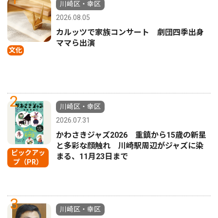
川崎区・幸区
2026.08.05
カルッツで家族コンサート 劇団四季出身
ママら出演
文化
2
川崎区・幸区
2026.07.31
かわさきジャズ2026 重鎮から15歳の新星
と多彩な顔触れ 川崎駅周辺がジャズに染
ピックアッ
まる、11月23日まで
プ（PR）
3
川崎区・幸区