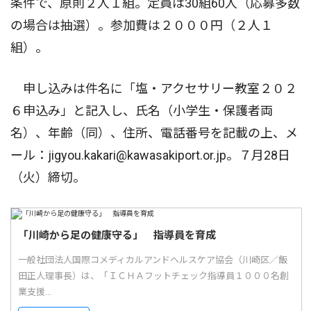
条件で、原則２人１組。定員は30組60人（応募多数
の場合は抽選）。参加費は２０００円（２人１
組）。
申し込みは件名に「塩・アクセサリー教室２０２
６申込み」と記入し、氏名（小学生・保護者両
名）、年齢（同）、住所、電話番号を記載の上、メ
ール：jigyou.kakari@kawasakiport.or.jp。７月28日
（火）締切。
「川崎から足の健康守る」 指導員を育成
一般社団法人国際コメディカルアンドヘルスケア協会（川崎区／飯
田正人理事長）は、「ＩＣＨＡフットチェック指導員１０００名創
業支援...