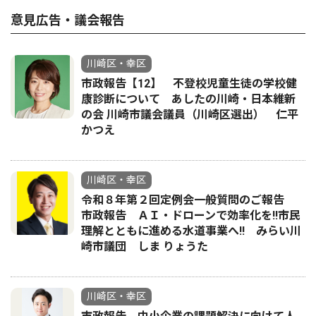
意見広告・議会報告
川崎区・幸区
市政報告【12】 不登校児童生徒の学校健
康診断について あしたの川崎・日本維新
の会 川崎市議会議員（川崎区選出） 仁平
かつえ
川崎区・幸区
令和８年第２回定例会一般質問のご報告
市政報告 ＡＩ・ドローンで効率化を!!市民
理解とともに進める水道事業へ!! みらい川
崎市議団 しま りょうた
川崎区・幸区