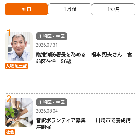
前日
1週間
1か月
1
川崎区・幸区
2026.07.31
臨港消防署長を務める 福本 照夫さん 宮
前区在住 56歳
人物風土記
2
川崎区・幸区
2026.08.04
音訳ボランティア募集 川崎市で養成講
座開催
社会