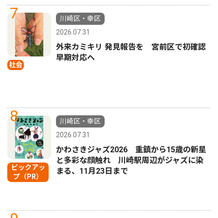
7
川崎区・幸区
2026.07.31
外来カミキリ 発見報告を 宮前区で初確認
早期対応へ
社会
8
川崎区・幸区
2026.07.31
かわさきジャズ2026 重鎮から15歳の新星
と多彩な顔触れ 川崎駅周辺がジャズに染
ピックアッ
まる、11月23日まで
プ（PR）