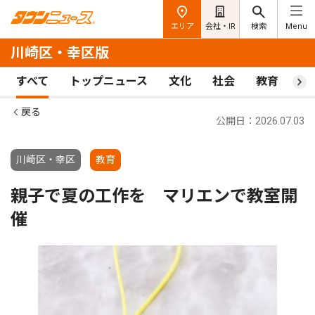
エリア
会社・IR
検索
Menu
川崎区・幸区版
すべて
トップニュース
文化
社会
教育
ス
戻る
公開日：2026.07.03
川崎区・幸区
教育
親子で夏の工作を マリエンで教室開
催