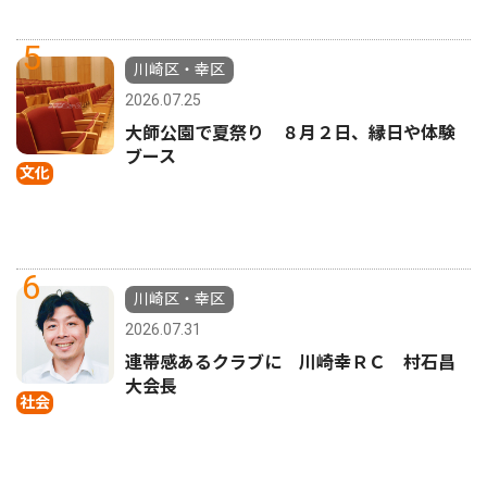
5
川崎区・幸区
2026.07.25
大師公園で夏祭り ８月２日、縁日や体験
ブース
文化
6
川崎区・幸区
2026.07.31
連帯感あるクラブに 川崎幸ＲＣ 村石昌
大会長
社会