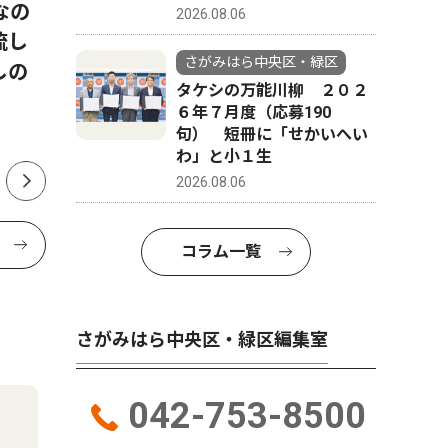
なの
展 見上げる土偶？（期間
協議会5
2026.08.06
流し
8/1〜8/30）
さがみはら中央区・緑区
しの
タケシの万能川柳 ２０２
６年７月度（応募190
句） 短冊に「せかいへい
わ」と小１生
2026.08.06
コラム一覧
さがみはら中央区・緑区編集室
042-753-8500