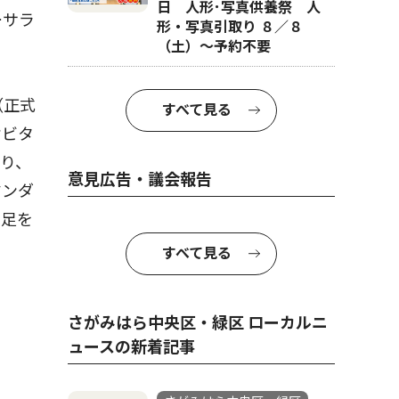
日 人形･写真供養祭 人
ーサラ
形・写真引取り ８／８
（土）〜予約不要
（正式
すべて見る
オビタ
り、
意見広告・議会報告
マンダ
へ足を
すべて見る
さがみはら中央区・緑区 ローカルニ
ュースの新着記事