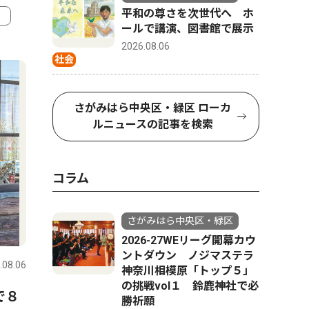
平和の尊さを次世代へ ホ
ールで講演、図書館で展示
4
5
2026.08.06
社会
さがみはら中央区・緑区 ローカ
ルニュースの記事を検索
コラム
さがみはら中央区・緑区
コラム
社会
2026-27WEリーグ開幕カウ
ントダウン ノジマステラ
.08.06
さがみはら中央区・緑区
2026.08.06
さがみはら
神奈川相模原「トップ５」
の挑戦vol１ 鈴鹿神社で必
で８
今月はこの逸品！考古市宝
「地裁相
勝祈願