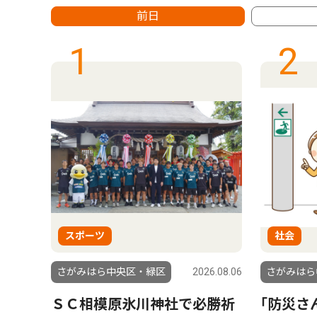
前日
1
2
スポーツ
社会
6.08.01
さがみはら中央区・緑区
2026.08.06
さがみはら
もら
ＳＣ相模原氷川神社で必勝祈
｢防災さ