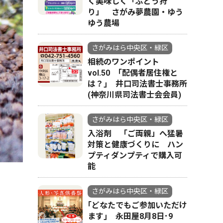
く美味しく「ぶどう狩
り」 さがみ夢農園・ゆう
ゆう農場
さがみはら中央区・緑区
相続のワンポイント
vol.50 ｢配偶者居住権と
は？｣ 井口司法書士事務所
(神奈川県司法書士会会員)
さがみはら中央区・緑区
入浴剤 「ご両親」へ猛暑
対策と健康づくりに ハン
プティダンプティで購入可
能
さがみはら中央区・緑区
｢どなたでもご参加いただけ
ます｣ 永田屋8月8日･9