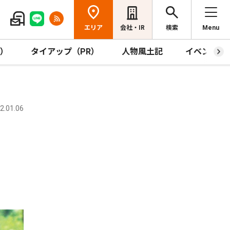
エリア
会社・IR
検索
Menu
R）
タイアップ（PR）
人物風土記
イベント
.01.06