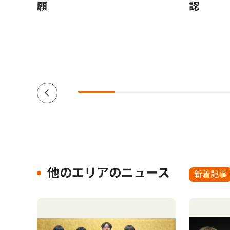
援団体
願
認
ーダー
南区在
他のエリアのニュース
新着記事