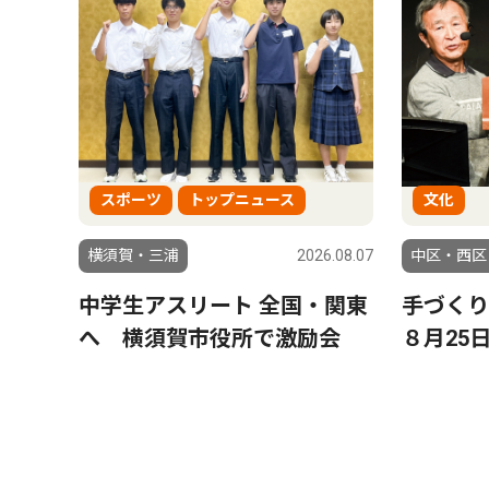
スポーツ
トップニュース
文化
横須賀・三浦
2026.08.07
中区・西区
中学生アスリート 全国・関東
手づく
へ 横須賀市役所で激励会
８月25