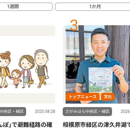
1週間
1か月
3
トップニュース
文化
中央区・緑区
2025.08.28
さがみはら中央区・緑区
2026
んぽ｣で避難経路の確
相模原市緑区の津久井湖