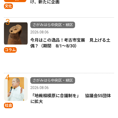
け、新たに企画
文化
3
さがみはら中央区・緑区
2026.08.06
今月はこの逸品！考古市宝展 見上げる土
偶？（期間 8/1〜8/30）
コラム
4
さがみはら中央区・緑区
2026.08.06
「地裁相模原に合議制を」 協議会55団体
に拡大
社会