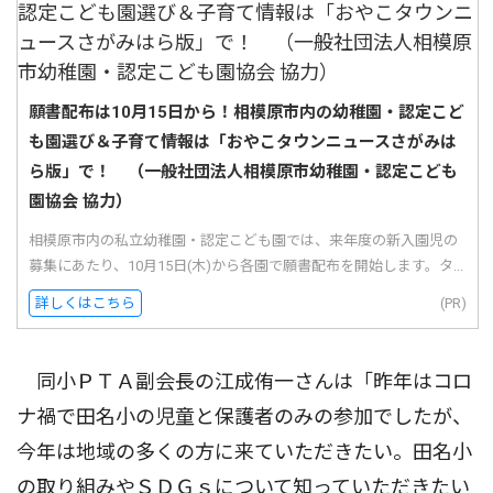
願書配布は10月15日から！相模原市内の幼稚園・認定こど
も園選び＆子育て情報は「おやこタウンニュースさがみは
ら版」で！ （一般社団法人相模原市幼稚園・認定こども
園協会 協力）
相模原市内の私立幼稚園・認定こども園では、来年度の新入園児の
募集にあたり、10月15日(木)から各園で願書配布を開始します。タ...
詳しくはこちら
(PR)
同小ＰＴＡ副会長の江成侑一さんは「昨年はコロ
ナ禍で田名小の児童と保護者のみの参加でしたが、
今年は地域の多くの方に来ていただきたい。田名小
の取り組みやＳＤＧｓについて知っていただきたい