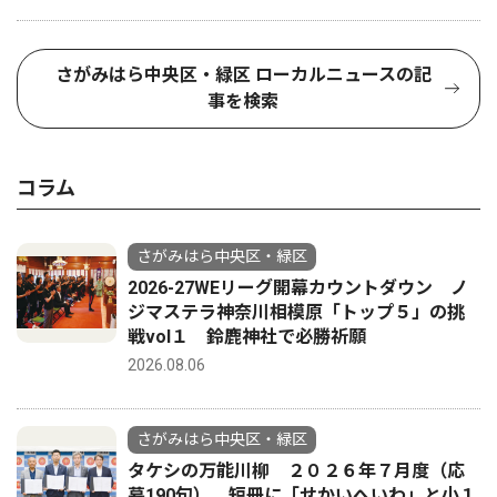
さがみはら中央区・緑区 ローカルニュースの記
事を検索
コラム
さがみはら中央区・緑区
2026-27WEリーグ開幕カウントダウン ノ
ジマステラ神奈川相模原「トップ５」の挑
戦vol１ 鈴鹿神社で必勝祈願
2026.08.06
さがみはら中央区・緑区
タケシの万能川柳 ２０２６年７月度（応
募190句） 短冊に「せかいへいわ」と小１