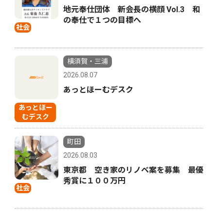
地元奉仕団体 新会長の横顔 Vol.3 和
の奉仕で１つの目標へ
社会
横須賀・三浦
2026.08.07
あっとほーむデスク
あっとほー
むデスク
町田
2026.08.03
東京都 空き家のリノベ案を募集 最優
秀賞に１００万円
社会