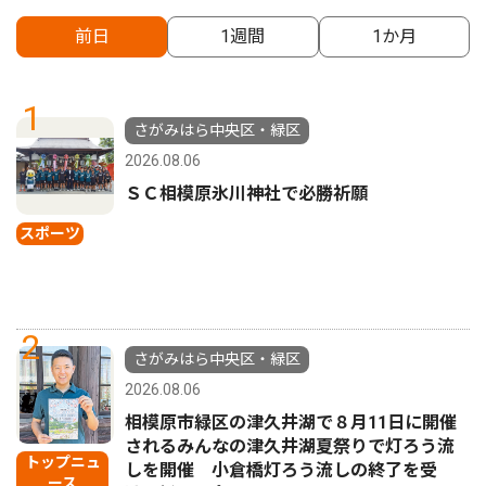
前日
1週間
1か月
1
さがみはら中央区・緑区
2026.08.06
ＳＣ相模原氷川神社で必勝祈願
スポーツ
2
さがみはら中央区・緑区
2026.08.06
相模原市緑区の津久井湖で８月11日に開催
されるみんなの津久井湖夏祭りで灯ろう流
トップニュ
しを開催 小倉橋灯ろう流しの終了を受
ース