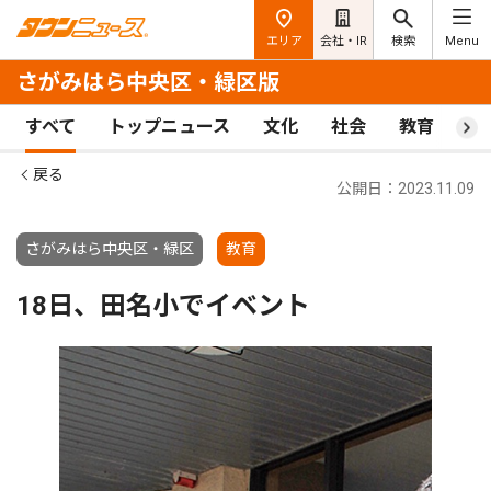
エリア
会社・IR
検索
Menu
さがみはら中央区・緑区版
すべて
トップニュース
文化
社会
教育
ス
戻る
公開日：2023.11.09
さがみはら中央区・緑区
教育
18日、田名小でイベント