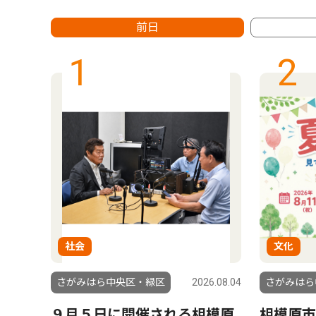
前日
1
2
社会
文化
6.07.30
さがみはら中央区・緑区
2026.08.04
さがみはら
出の
９月５日に開催される相模原
相模原市