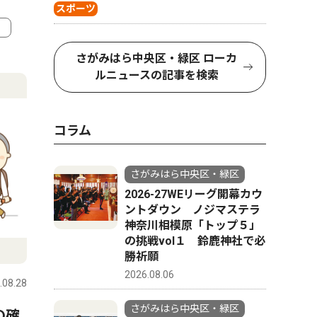
スポーツ
4
5
さがみはら中央区・緑区 ローカ
ルニュースの記事を検索
コラム
さがみはら中央区・緑区
2026-27WEリーグ開幕カウ
ントダウン ノジマステラ
神奈川相模原「トップ５」
の挑戦vol１ 鈴鹿神社で必
スポーツ
ピックアッ
勝祈願
2026.08.06
.08.28
さがみはら中央区・緑区
2026.08.01
さがみはら
さがみはら中央区・緑区
の確
「一番は、皆に楽しんでもら
晃友相模