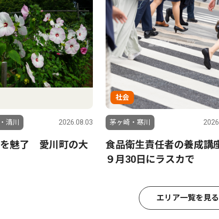
社会
・清川
2026.08.03
茅ヶ崎・寒川
2026
を魅了 愛川町の大
食品衛生責任者の養成
９月30日にラスカで
エリア一覧を見る