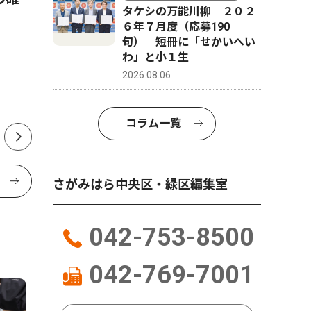
タケシの万能川柳 ２０２
うこと」 SC相模原応援団体
館内覧会
６年７月度（応募190
R.O.O.T.S コールリーダー
小澤仁院
句） 短冊に「せかいへい
わ」と小１生
小林航太郎さん（24／南区在
2026.08.06
住）
コラム一覧
さがみはら中央区・緑区編集室
042-753-8500
042-769-7001