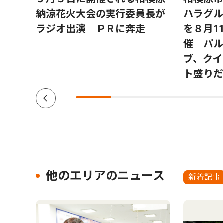
学時
納涼花火大会の実行委員長が
ハラグル
を与え
ラジオ出演 ＰＲに奔走
を８月1
催 パル
ブ、クイ
ト盛りだ
他のエリアのニュース
新着記事