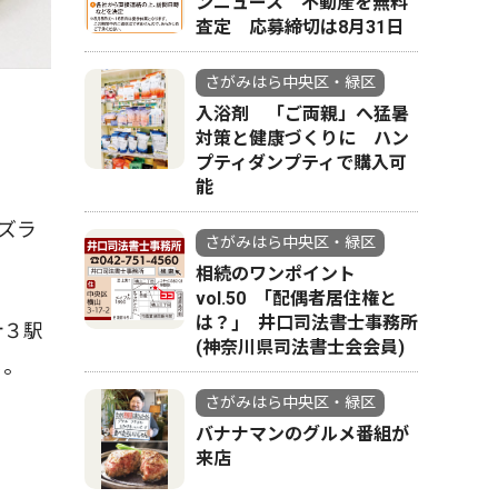
ンニュース 不動産を無料
査定 応募締切は8月31日
さがみはら中央区・緑区
入浴剤 「ご両親」へ猛暑
対策と健康づくりに ハン
プティダンプティで購入可
能
ズラ
さがみはら中央区・緑区
相続のワンポイント
vol.50 ｢配偶者居住権と
は？｣ 井口司法書士事務所
計３駅
(神奈川県司法書士会会員)
る。
さがみはら中央区・緑区
バナナマンのグルメ番組が
来店