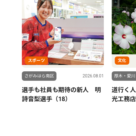
スポーツ
文化
さがみはら南区
2026.08.01
厚木・愛川
選手も社員も期待の新人 明
道行く人
詩音梨選手（18）
光工務店