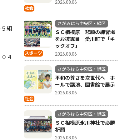
2026.08.06
社会
さがみはら中央区・緑区
で５組
ＳＣ相模原 悲願の練習場
。
をお披露目 愛川町で「キ
ックオフ」
スポーツ
2026.08.06
】０４
さがみはら中央区・緑区
平和の尊さを次世代へ ホ
ールで講演、図書館で展示
2026.08.06
社会
さがみはら中央区・緑区
ＳＣ相模原氷川神社で必勝
祈願
2026.08.06