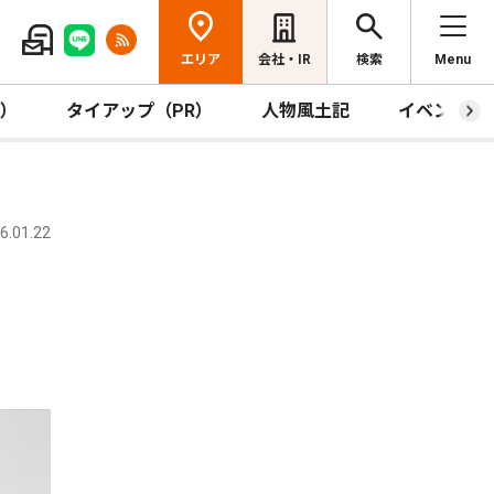
エリア
会社・IR
検索
Menu
R）
タイアップ（PR）
人物風土記
イベント
.01.22