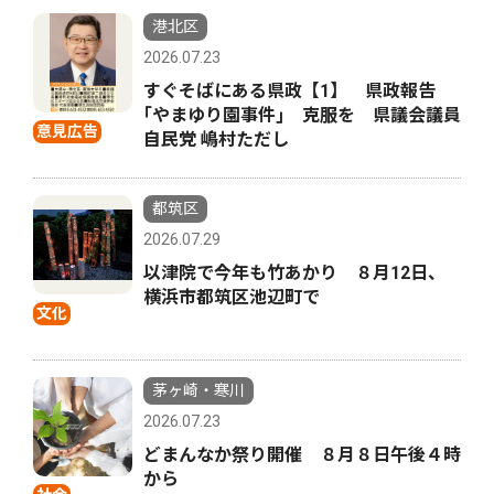
港北区
2026.07.23
すぐそばにある県政【1】 県政報告
｢やまゆり園事件｣ 克服を 県議会議員
意見広告
自民党 嶋村ただし
都筑区
2026.07.29
以津院で今年も竹あかり ８月12日、
横浜市都筑区池辺町で
文化
茅ヶ崎・寒川
2026.07.23
どまんなか祭り開催 ８月８日午後４時
から