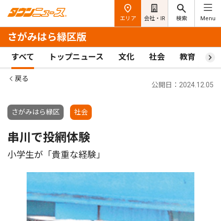
エリア
会社・IR
検索
Menu
さがみはら緑区版
すべて
トップニュース
文化
社会
教育
ス
戻る
公開日：2024.12.05
さがみはら緑区
社会
串川で投網体験
小学生が「貴重な経験」