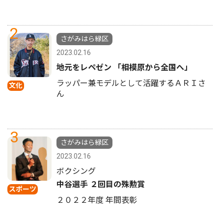
2
さがみはら緑区
2023.02.16
地元をレペゼン 「相模原から全国へ」
ラッパー兼モデルとして活躍するＡＲＩさ
文化
ん
3
さがみはら緑区
2023.02.16
ボクシング
中谷選手 ２回目の殊勲賞
スポーツ
２０２２年度 年間表彰