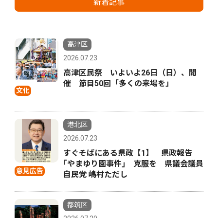
新着記事
高津区
2026.07.23
高津区民祭 いよいよ26日（日）、開
催 節目50回「多くの来場を」
文化
港北区
2026.07.23
すぐそばにある県政【1】 県政報告
｢やまゆり園事件｣ 克服を 県議会議員
意見広告
自民党 嶋村ただし
都筑区