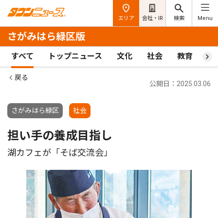
エリア
会社・IR
検索
Menu
さがみはら緑区版
すべて
トップニュース
文化
社会
教育
ス
戻る
公開日：2025.03.06
さがみはら緑区
社会
担い手の養成目指し
湖カフェが「そば交流会」