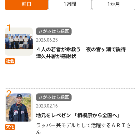
前日
1週間
1か月
1
さがみはら緑区
2026.06.25
４人の若者が命救う 夜の宮ヶ瀬で説得
津久井署が感謝状
社会
2
さがみはら緑区
2023.02.16
地元をレペゼン 「相模原から全国へ」
ラッパー兼モデルとして活躍するＡＲＩさ
文化
ん