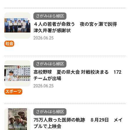
さがみはら緑区
４人の若者が命救う 夜の宮ヶ瀬で説得
津久井署が感謝状
2026.06.25
社会
さがみはら緑区
高校野球 夏の県大会 対戦校決まる 172
チームが出場
2026.06.25
スポーツ
さがみはら緑区
75万人救った医師の軌跡 ８月29日 メイ
プルで上映会