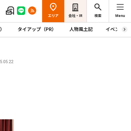
エリア
会社・IR
検索
Menu
R）
タイアップ（PR）
人物風土記
イベント
.05.22