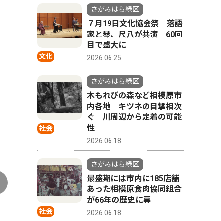
さがみはら緑区
７月19日文化協会祭 落語
家と琴、尺八が共演 60回
目で盛大に
文化
2026.06.25
さがみはら緑区
木もれびの森など相模原市
内各地 キツネの目撃相次
ぐ 川周辺から定着の可能
性
社会
2026.06.18
さがみはら緑区
最盛期には市内に185店舗
あった相模原食肉協同組合
が66年の歴史に幕
社会
2026.06.18