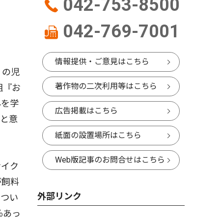
042-753-8500
042-769-7001
情報提供・ご意見はこちら
）の児
著作物の二次利用等はこちら
組『お
んを学
広告掲載はこちら
」と意
紙面の設置場所はこちら
Web版記事のお問合せはこちら
サイク
が飼料
外部リンク
につい
％あっ