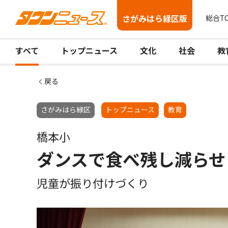
さがみはら緑区版
総合T
すべて
トップニュース
文化
社会
教
戻る
さがみはら緑区
トップニュース
教育
橋本小
ダンスで食べ残し減らせ
児童が振り付けづくり