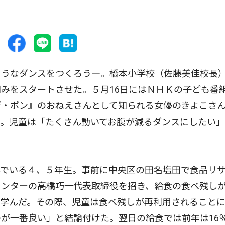
うなダンスをつくろう―。橋本小学校（佐藤美佳校長
みをスタートさせた。５月16日にはＮＨＫの子ども番
デ・ポン』のおねえさんとして知られる女優のきよこさ
た。児童は「たくさん動いてお腹が減るダンスにしたい
でいる４、５年生。事前に中央区の田名塩田で食品リ
センターの高橋巧一代表取締役を招き、給食の食べ残し
て学んだ。その際、児童は食べ残しが再利用されること
が一番良い」と結論付けた。翌日の給食では前年は16