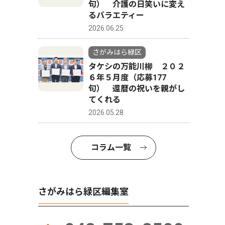
句） 介護の日笑いに変え
るバラエティー
2026.06.25
さがみはら緑区
タケシの万能川柳 ２０２
６年５月度（応募177
句） 還暦の祝いを親がし
てくれる
2026.05.28
コラム一覧
児童と共に振
さがみはら緑区編集室