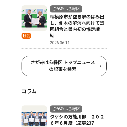
さがみはら緑区
相模原市が空き家のはみ出
し、倒木の解消へ向けて造
園組合と県内初の協定締
結
社会
2026.06.11
さがみはら緑区 トップニュース
の記事を検索
コラム
さがみはら緑区
タケシの万能川柳 ２０２
６年６月度（応募237