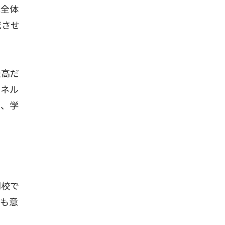
域全体
成させ
最高だ
エネル
に、学
同校で
にも意