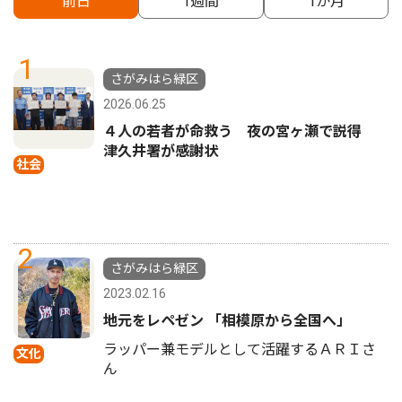
前日
1週間
1か月
1
さがみはら緑区
2026.06.25
４人の若者が命救う 夜の宮ヶ瀬で説得
津久井署が感謝状
社会
2
さがみはら緑区
2023.02.16
地元をレペゼン 「相模原から全国へ」
ラッパー兼モデルとして活躍するＡＲＩさ
文化
ん