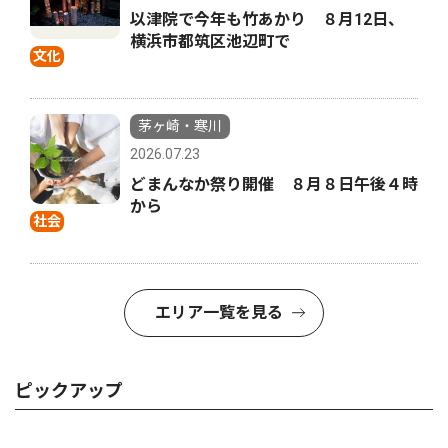
以津院で今年も竹あかり ８月12日、
横浜市都筑区池辺町で
文化
茅ヶ崎・寒川
2026.07.23
どまんなか祭り開催 ８月８日午後４時
から
社会
エリア一覧を見る
ピックアップ