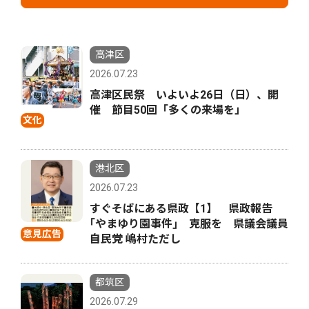
高津区
2026.07.23
高津区民祭 いよいよ26日（日）、開
催 節目50回「多くの来場を」
文化
港北区
2026.07.23
すぐそばにある県政【1】 県政報告
｢やまゆり園事件｣ 克服を 県議会議員
意見広告
自民党 嶋村ただし
都筑区
2026.07.29