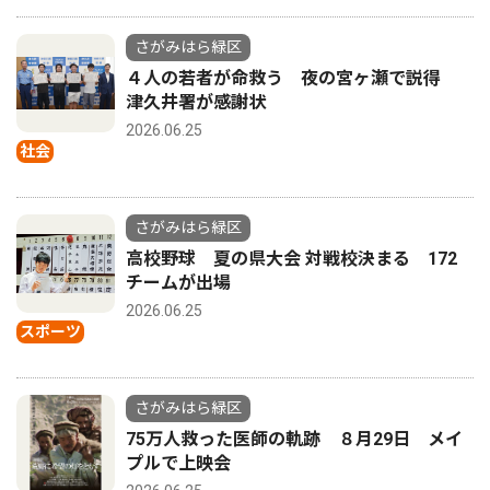
さがみはら緑区
４人の若者が命救う 夜の宮ヶ瀬で説得
津久井署が感謝状
2026.06.25
社会
さがみはら緑区
高校野球 夏の県大会 対戦校決まる 172
チームが出場
2026.06.25
スポーツ
さがみはら緑区
75万人救った医師の軌跡 ８月29日 メイ
プルで上映会