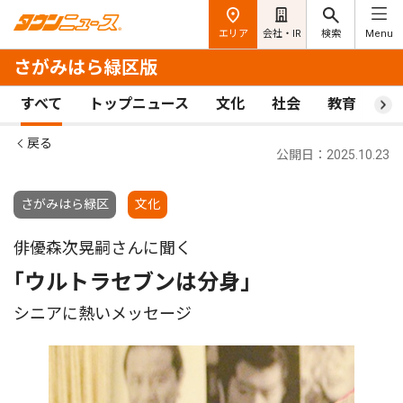
エリア
会社・IR
検索
Menu
さがみはら緑区版
すべて
トップニュース
文化
社会
教育
ス
戻る
公開日：2025.10.23
さがみはら緑区
文化
俳優森次晃嗣さんに聞く
｢ウルトラセブンは分身｣
シニアに熱いメッセージ