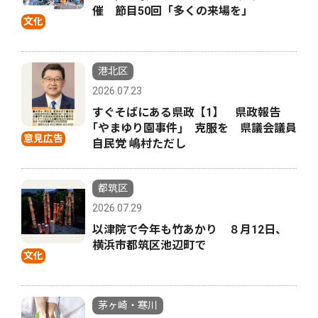
催 節目50回「多くの来場を」
文化
港北区
2026.07.23
すぐそばにある県政【1】 県政報告
｢やまゆり園事件｣ 克服を 県議会議員
意見広告
自民党 嶋村ただし
都筑区
2026.07.29
以津院で今年も竹あかり ８月12日、
横浜市都筑区池辺町で
文化
茅ヶ崎・寒川