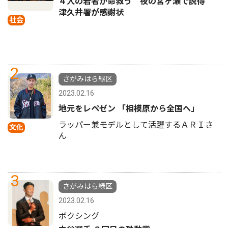
４人の若者が命救う 夜の宮ヶ瀬で説得
津久井署が感謝状
社会
2
さがみはら緑区
2023.02.16
地元をレペゼン 「相模原から全国へ」
ラッパー兼モデルとして活躍するＡＲＩさ
文化
ん
3
さがみはら緑区
2023.02.16
ボクシング