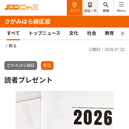
エリア
会社・IR
検索
Menu
さがみはら緑区版
すべて
トップニュース
文化
社会
教育
ス
戻る
公開日：2026.01.22
さがみはら緑区
文化
読者プレゼント