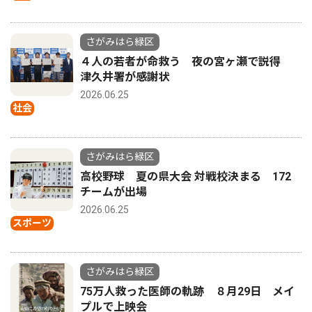
さがみはら緑区
４人の若者が命救う 夜の宮ヶ瀬で説得
津久井署が感謝状
2026.06.25
社会
さがみはら緑区
高校野球 夏の県大会 対戦校決まる 172
チームが出場
2026.06.25
スポーツ
さがみはら緑区
75万人救った医師の軌跡 ８月29日 メイ
プルで上映会