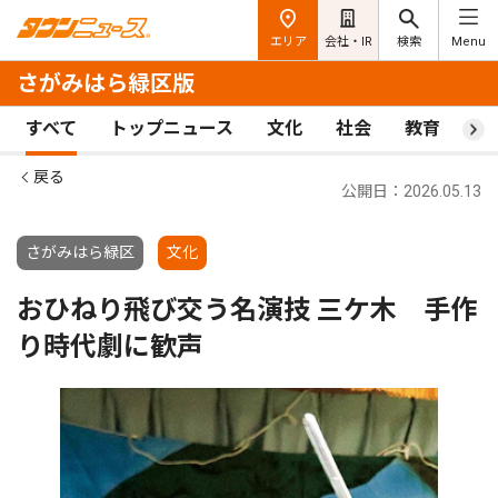
エリア
会社・IR
検索
Menu
さがみはら緑区版
すべて
トップニュース
文化
社会
教育
ス
戻る
公開日：2026.05.13
さがみはら緑区
文化
おひねり飛び交う名演技 三ケ木 手作
り時代劇に歓声