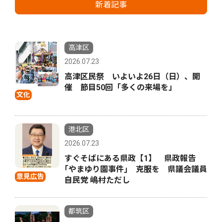
新着記事
高津区
2026.07.23
高津区民祭 いよいよ26日（日）、開
催 節目50回「多くの来場を」
文化
港北区
2026.07.23
すぐそばにある県政【1】 県政報告
｢やまゆり園事件｣ 克服を 県議会議員
意見広告
自民党 嶋村ただし
都筑区