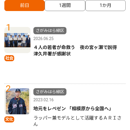
前日
1週間
1か月
1
さがみはら緑区
2026.06.25
４人の若者が命救う 夜の宮ヶ瀬で説得
津久井署が感謝状
社会
2
さがみはら緑区
2023.02.16
地元をレペゼン 「相模原から全国へ」
ラッパー兼モデルとして活躍するＡＲＩさ
文化
ん