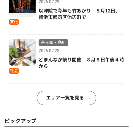
2026.07.29
以津院で今年も竹あかり ８月12日、
横浜市都筑区池辺町で
文化
茅ヶ崎・寒川
2026.07.23
どまんなか祭り開催 ８月８日午後４時
から
社会
エリア一覧を見る
ピックアップ