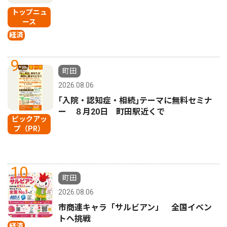
トップニュ
ース
経済
9
町田
2026.08.06
｢入院・認知症・相続｣テーマに無料セミナ
ー ８月20日 町田駅近くで
ピックアッ
プ（PR）
10
町田
2026.08.06
市商連キャラ「サルビアン」 全国イベン
トへ挑戦
経済