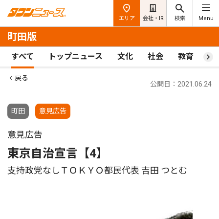
エリア
会社・IR
検索
Menu
町田版
すべて
トップニュース
文化
社会
教育
ス
戻る
公開日：2021.06.24
町田
意見広告
意見広告
東京自治宣言【4】
支持政党なしＴＯＫＹＯ都民代表 吉田 つとむ