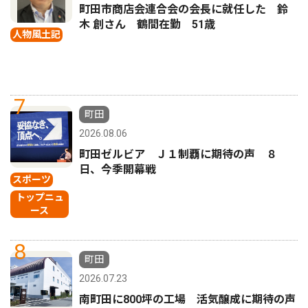
町田市商店会連合会の会長に就任した 鈴
木 創さん 鶴間在勤 51歳
人物風土記
7
町田
2026.08.06
町田ゼルビア Ｊ１制覇に期待の声 ８
日、今季開幕戦
スポーツ
トップニュ
ース
8
町田
2026.07.23
南町田に800坪の工場 活気醸成に期待の声