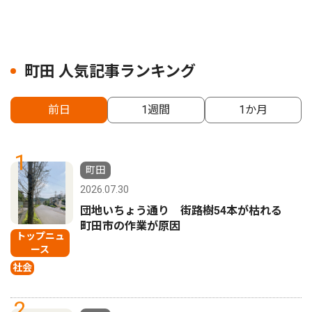
町田 人気記事ランキング
前日
1週間
1か月
1
町田
2026.07.30
団地いちょう通り 街路樹54本が枯れる
町田市の作業が原因
トップニュ
ース
社会
2