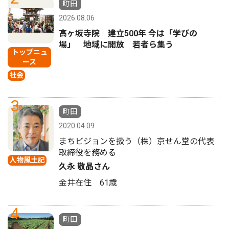
町田
2026.08.06
高ヶ坂寺院 建立500年 今は「学びの
場」 地域に開放 若者ら集う
トップニュ
ース
社会
3
町田
2020.04.09
まちビジョンを扱う（株）京せん堂の代表
取締役を務める
人物風土記
久永 敬晶さん
金井在住 61歳
4
町田