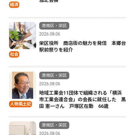
雅之会長
経済
港南区・栄区
2026.08.06
栄区役所 商店街の魅力を発信 本郷台
駅前祭りを紹介
社会
港南区・栄区
2026.08.06
地域工業会11団体で組織される「横浜
市工業会連合会」の会長に就任した 黒
人物風土記
田 憲一さん 戸塚区在勤 66歳
港南区・栄区
2026.08.06