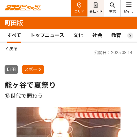
エリア
会社・IR
検索
Menu
町田版
すべて
トップニュース
文化
社会
教育
ス
戻る
公開日：2025.08.14
町田
スポーツ
能ヶ谷で夏祭り
多世代で賑わう