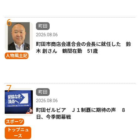
6
町田
2026.08.06
町田市商店会連合会の会長に就任した 鈴
木 創さん 鶴間在勤 51歳
人物風土記
7
町田
2026.08.06
町田ゼルビア Ｊ１制覇に期待の声 ８
日、今季開幕戦
スポーツ
トップニュ
ース