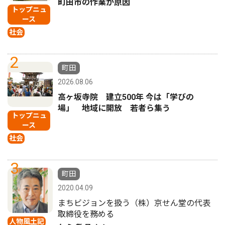
町田市の作業が原因
トップニュ
ース
社会
2
町田
2026.08.06
高ヶ坂寺院 建立500年 今は「学びの
場」 地域に開放 若者ら集う
トップニュ
ース
社会
3
町田
2020.04.09
まちビジョンを扱う（株）京せん堂の代表
取締役を務める
人物風土記