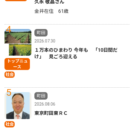
久永 敬晶さん
金井在住 61歳
4
町田
2026.07.30
１万本のひまわり 今年も 「10日間だ
け」 見ごろ迎える
トップニュ
ース
社会
5
町田
2026.08.06
東京町田東ＲＣ
社会