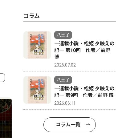
コラム
八王子
―連載小説・松姫 夕映えの
記― 第10回 作者／前野
博
2026.07.02
八王子
―連載小説・松姫 夕映えの
4
5
記― 第9回 作者／前野 博
2026.06.11
コラム一覧