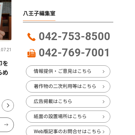
八王子編集室
042-753-8500
社会
社会
042-769-7001
.07.21
八王子
2026.08.06
八王子
印を
八王子商工会議所 「甲子
魅惑の紫
情報提供・ご意見はこちら
らめ
園」に役立てて 実践へ応援
ルーベリ
金２００万円
著作物の二次利用等はこちら
広告掲載はこちら
紙面の設置場所はこちら
Web版記事のお問合せはこちら