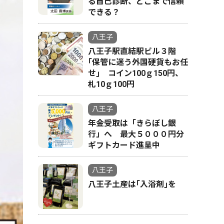
る自己診断、どこまで信頼
できる？
八王子
八王子駅直結駅ビル３階
｢保管に迷う外国硬貨もお任
せ｣ コイン100ｇ150円、
札10ｇ100円
八王子
年金受取は「きらぼし銀
行」へ 最大５０００円分
ギフトカード進呈中
八王子
八王子土産は｢入浴剤｣を