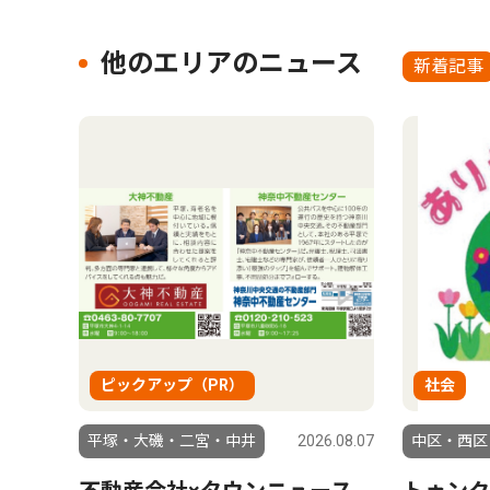
他のエリアのニュース
新着記事
ピックアップ（PR）
社会
平塚・大磯・二宮・中井
2026.08.07
中区・西区