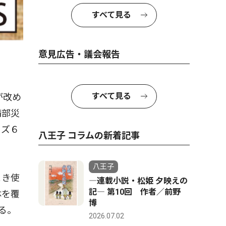
すべて見る
意見広告・議会報告
すべて見る
が改め
備部災
ッズ６
八王子 コラムの新着記事
八王子
とき使
―連載小説・松姫 夕映えの
記― 第10回 作者／前野
体を覆
博
る。
2026.07.02