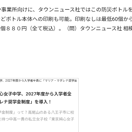
や事業所向けに、タウンニュース社ではこの防災ボトル
どボトル本体への印刷も可能。印刷なしは最低60個か
個８８０円（全て税込）。（問）タウンニュース社 相
心女子中学、2027年度から入学者全
レナ奨学金制度」を導入！
学金制度」って？高尾山のある八王子市に校
を持つ中高一貫の私立女子校「東京純心女子