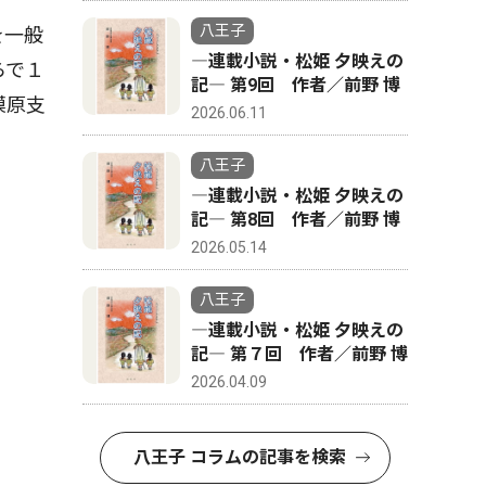
八王子
を一般
―連載小説・松姫 夕映えの
らで１
記― 第9回 作者／前野 博
模原支
2026.06.11
八王子
―連載小説・松姫 夕映えの
記― 第8回 作者／前野 博
2026.05.14
八王子
―連載小説・松姫 夕映えの
記― 第７回 作者／前野 博
2026.04.09
八王子 コラムの記事を検索