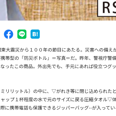
関東大震災から１００年の節目にあたる。災害への備え
が携帯型の「防災ボトル」＝写真＝だ。昨年、警視庁警
となったこの商品。外出先でも、手元にあれば役立つグ
ミリリットル）の中に、▽がれき等に閉じ込められた
キャップ１杯程度の水で元のサイズに戻る圧縮タオル▽
際に携帯電話も保護できるジッパーバッグ--が入ってい