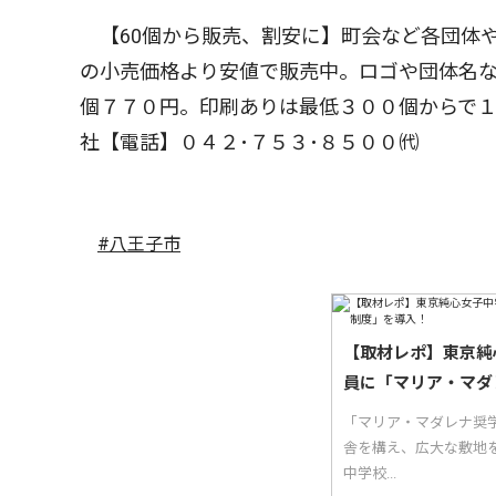
【60個から販売、割安に】町会など各団体
の小売価格より安値で販売中。ロゴや団体名な
個７７０円。印刷ありは最低３００個からで１
社【電話】０４２･７５３･８５００㈹
#八王子市
【取材レポ】東京純
員に「マリア・マダ
「マリア・マダレナ奨
舎を構え、広大な敷地
中学校...