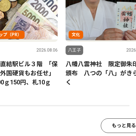
ップ（PR）
文化
2026.08.06
八王子
2026
直結駅ビル３階 ｢保
八幡八雲神社 限定御朱
う外国硬貨もお任せ｣
頒布 八つの「八」がき
0ｇ150円、札10ｇ
く
もっと見る