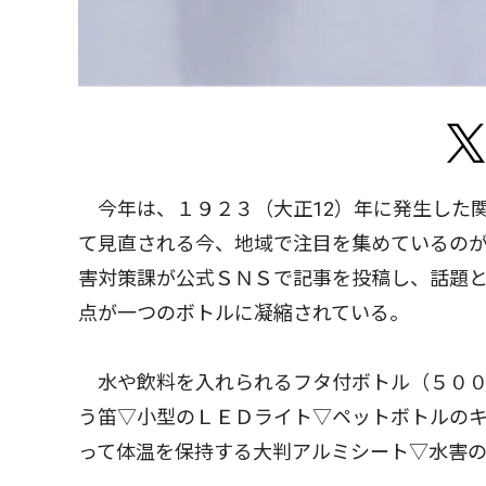
今年は、１９２３（大正12）年に発生した
て見直される今、地域で注目を集めているの
害対策課が公式ＳＮＳで記事を投稿し、話題
点が一つのボトルに凝縮されている。
水や飲料を入れられるフタ付ボトル（５００
う笛▽小型のＬＥＤライト▽ペットボトルの
って体温を保持する大判アルミシート▽水害の