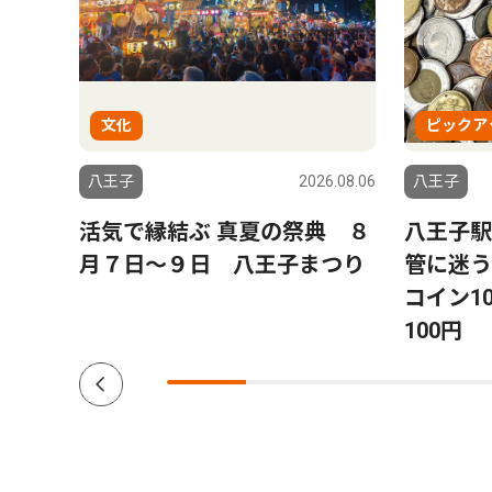
文化
ピックア
6.08.06
八王子
2026.08.06
八王子
山下
活気で縁結ぶ 真夏の祭典 ８
八王子駅
子７
月７日〜９日 八王子まつり
管に迷
コイン10
100円