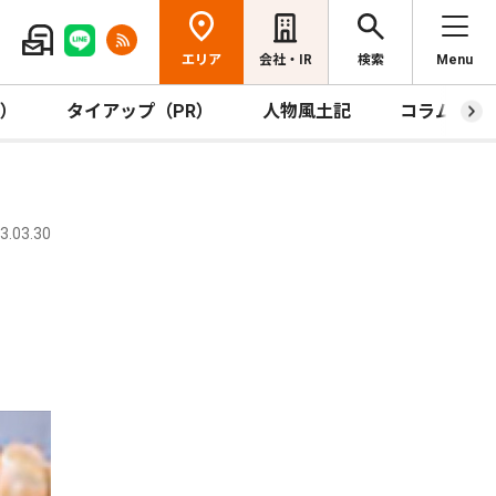
エリア
会社・IR
検索
Menu
R）
タイアップ（PR）
人物風土記
コラム
.03.30