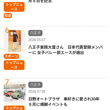
月８日を記念
トップニュ
ース
社会
6
八王子
2026.05.07
八王子実践大雲さん 日本代表登録メンバ
ーに 女子バレー部エースが選出
スポーツ
トップニュ
ース
7
八王子
2026.07.30
日野オートプラザ 車好きに愛され30年
８月に感謝イベントも
トップニュ