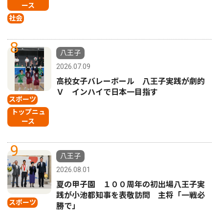
ース
社会
8
八王子
2026.07.09
高校女子バレーボール 八王子実践が劇的
Ｖ インハイで日本一目指す
スポーツ
トップニュ
ース
9
八王子
2026.08.01
夏の甲子園 １００周年の初出場八王子実
践が小池都知事を表敬訪問 主将「一戦必
スポーツ
勝で」