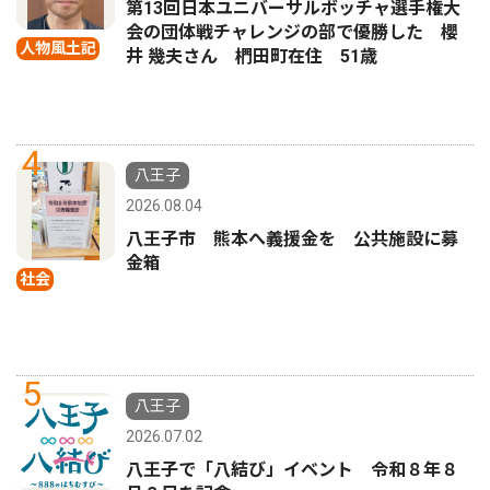
第13回日本ユニバーサルボッチャ選手権大
会の団体戦チャレンジの部で優勝した 櫻
人物風土記
井 幾夫さん 椚田町在住 51歳
4
八王子
2026.08.04
八王子市 熊本へ義援金を 公共施設に募
金箱
社会
5
八王子
2026.07.02
八王子で「八結び」イベント 令和８年８