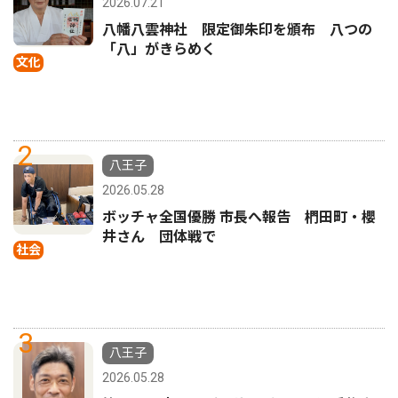
2026.07.21
八幡八雲神社 限定御朱印を頒布 八つの
「八」がきらめく
文化
2
八王子
2026.05.28
ボッチャ全国優勝 市長へ報告 椚田町・櫻
井さん 団体戦で
社会
3
八王子
2026.05.28