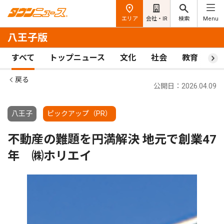
エリア
会社・IR
検索
Menu
八王子版
すべて
トップニュース
文化
社会
教育
ス
戻る
公開日：2026.04.09
八王子
ピックアップ（PR）
不動産の難題を円満解決 地元で創業47
年 ㈱ホリエイ