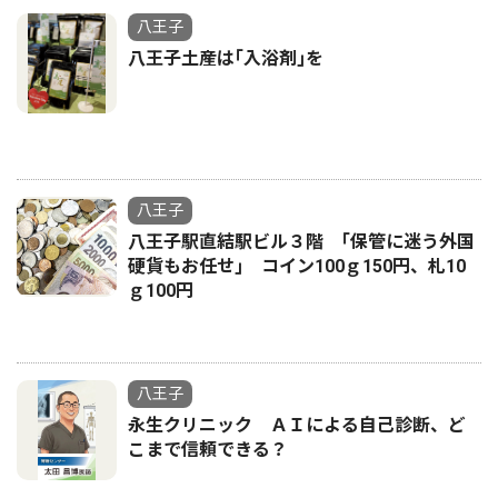
八王子
八王子土産は｢入浴剤｣を
八王子
八王子駅直結駅ビル３階 ｢保管に迷う外国
硬貨もお任せ｣ コイン100ｇ150円、札10
ｇ100円
八王子
永生クリニック ＡＩによる自己診断、ど
こまで信頼できる？