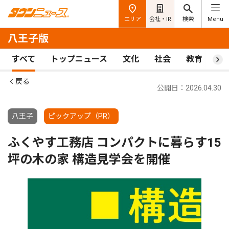
エリア
会社・IR
検索
Menu
八王子版
すべて
トップニュース
文化
社会
教育
ス
戻る
公開日：2026.04.30
八王子
ピックアップ（PR）
ふくやす工務店 コンパクトに暮らす15
坪の木の家 構造見学会を開催