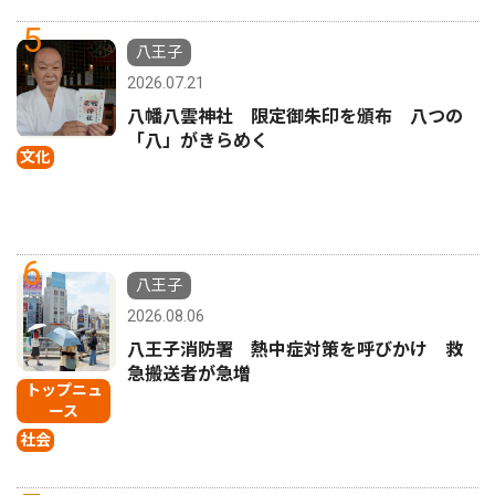
5
八王子
2026.07.21
八幡八雲神社 限定御朱印を頒布 八つの
「八」がきらめく
文化
6
八王子
2026.08.06
八王子消防署 熱中症対策を呼びかけ 救
急搬送者が急増
トップニュ
ース
社会