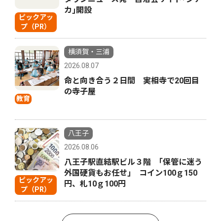
カ｣開設
ピックアッ
プ（PR）
横須賀・三浦
2026.08.07
命と向き合う２日間 実相寺で20回目
の寺子屋
教育
八王子
2026.08.06
八王子駅直結駅ビル３階 ｢保管に迷う
外国硬貨もお任せ｣ コイン100ｇ150
ピックアッ
円、札10ｇ100円
プ（PR）