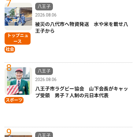
7
八王子
2026.08.06
被災の八代市へ物資発送 水や米を載せ八
王子から
トップニュ
ース
社会
8
八王子
2026.08.06
八王子市ラグビー協会 山下会長がキャッ
プ受領 男子７人制の元日本代表
スポーツ
9
八王子