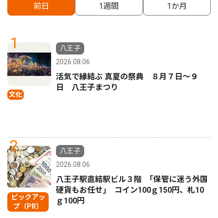
前日
1週間
1か月
1
八王子
2026.08.06
活気で縁結ぶ 真夏の祭典 ８月７日〜９
日 八王子まつり
文化
2
八王子
2026.08.06
八王子駅直結駅ビル３階 ｢保管に迷う外国
硬貨もお任せ｣ コイン100ｇ150円、札10
ピックアッ
ｇ100円
プ（PR）