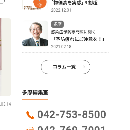
｢物価高を実感｣９割超
2022.12.01
4
5
多摩
感染症予防専門医に聞く
「予防疲れにご注意を！」
2021.02.18
コラム一覧
トップニュース
経済
スポーツ
多摩編集室
.03.14
多摩
2026.07.16
多摩
042-753-8500
クロスガーデン多摩 閉館へ
スポーツ
12月で営業終了、来年解体
室 ８月