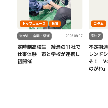
トップニュース
教育
コラム
海老名・座間・綾瀬
2026.08.07
高津区
定時制高校生 綾瀬の11社で
不定期連
仕事体験 市と学校が連携し
レンドシ
初開催
そ！ Vo
のがわ」