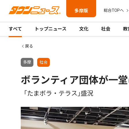
多摩版
総合TOPへ
すべて
トップニュース
文化
社会
教
戻る
多摩
社会
ボランティア団体が一堂
「たまボラ・テラス｣盛況