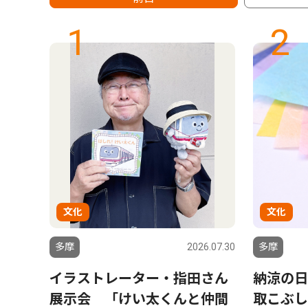
1
2
文化
文化
6.08.08
多摩
2026.07.30
多摩
教
イラストレーター・指田さん
納涼の日
展示会 「けい太くんと仲間
取こぶし