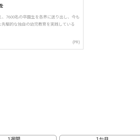
を
え、7600名の卒園生を各界に送り出し、今も
た先駆的な独自の幼児教育を実践している
(PR)
1週間
1か月