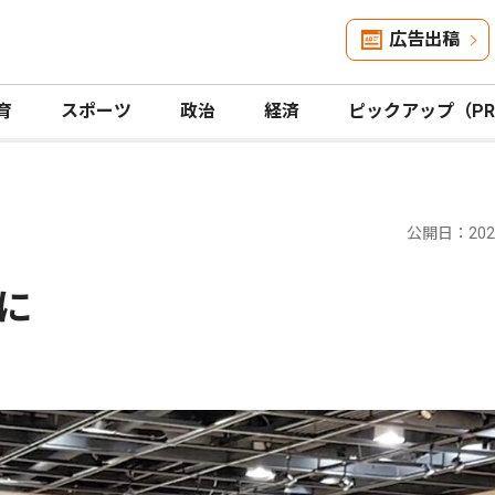
広告出稿
育
スポーツ
政治
経済
ピックアップ（P
公開日：2025
に