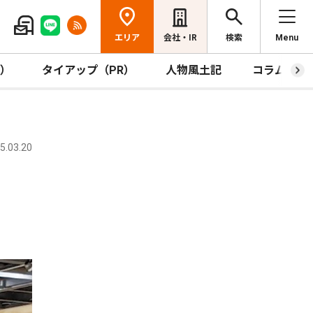
エリア
会社・IR
検索
Menu
R）
タイアップ（PR）
人物風土記
コラム
.03.20