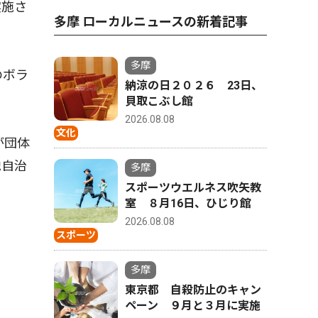
実施さ
多摩 ローカルニュースの新着記事
多摩
のボラ
納涼の日２０２６ 23日、
貝取こぶし館
2026.08.08
文化
が団体
他自治
多摩
スポーツウエルネス吹矢教
室 ８月16日、ひじり館
2026.08.08
スポーツ
多摩
東京都 自殺防止のキャン
ペーン ９月と３月に実施