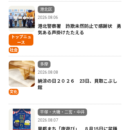
港北区
2026.08.06
港北警察署 詐欺未然防止で感謝状 勇
気ある声掛けたたえる
トップニュ
ース
社会
多摩
2026.08.08
納涼の日２０２６ 23日、貝取こぶし
館
文化
平塚・大磯・二宮・中井
2026.08.07
里都まち「夜遊び」 ８月15日に盆踊