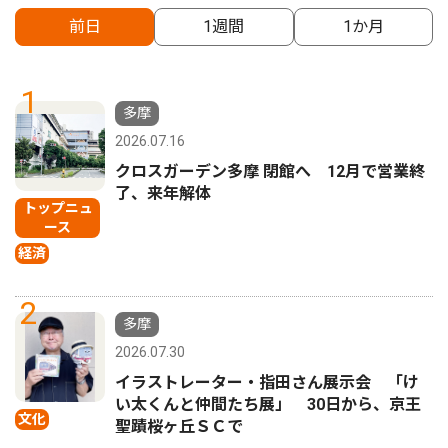
前日
1週間
1か月
1
多摩
2026.07.16
クロスガーデン多摩 閉館へ 12月で営業終
了、来年解体
トップニュ
ース
経済
2
多摩
2026.07.30
イラストレーター・指田さん展示会 「け
い太くんと仲間たち展」 30日から、京王
文化
聖蹟桜ヶ丘ＳＣで