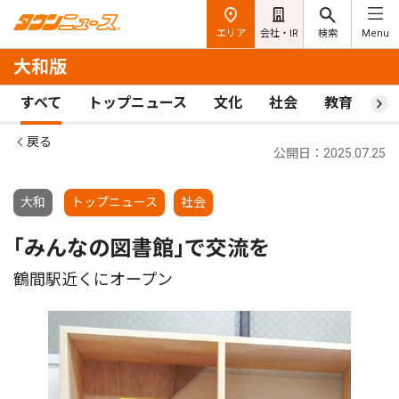
エリア
会社・IR
検索
Menu
大和版
すべて
トップニュース
文化
社会
教育
ス
戻る
公開日：2025.07.25
大和
トップニュース
社会
｢みんなの図書館｣で交流を
鶴間駅近くにオープン