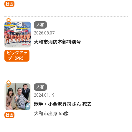
社会
8
大和
2026.08.07
大和市消防本部特別号
ピックアッ
プ（PR）
9
大和
2024.01.19
歌手・小金沢昇司さん 死去
大和市出身 65歳
社会