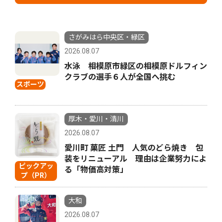
さがみはら中央区・緑区
2026.08.07
水泳 相模原市緑区の相模原ドルフィン
クラブの選手６人が全国へ挑む
スポーツ
厚木・愛川・清川
2026.08.07
愛川町 菓匠 土門 人気のどら焼き 包
装をリニューアル 理由は企業努力によ
ピックアッ
る「物価高対策」
プ（PR）
大和
2026.08.07