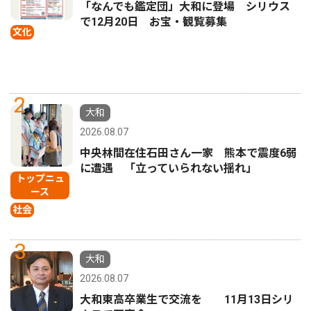
「なんでも鑑定団」大和に登場 シリウス
で12月20日 お宝・観覧募集
文化
2
大和
2026.08.07
中央林間在住石田さん一家 熊本で震度6弱
に遭遇 「立っていられない揺れ」
トップニュ
ース
社会
3
大和
2026.08.07
大和東高卒業生で交流を 11月13日シリ