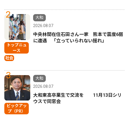
2
大和
2026.08.07
中央林間在住石田さん一家 熊本で震度6弱
に遭遇 「立っていられない揺れ」
トップニュ
ース
社会
3
大和
2026.08.07
大和東高卒業生で交流を 11月13日シリ
ウスで同窓会
ピックアッ
プ（PR）