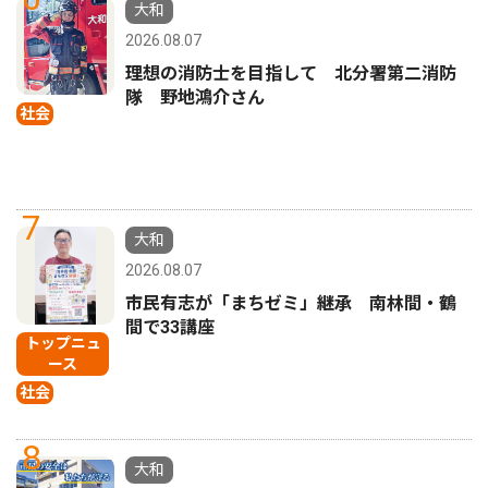
大和
2026.08.07
理想の消防士を目指して 北分署第二消防
隊 野地鴻介さん
社会
7
大和
2026.08.07
市民有志が「まちゼミ」継承 南林間・鶴
間で33講座
トップニュ
ース
社会
8
大和