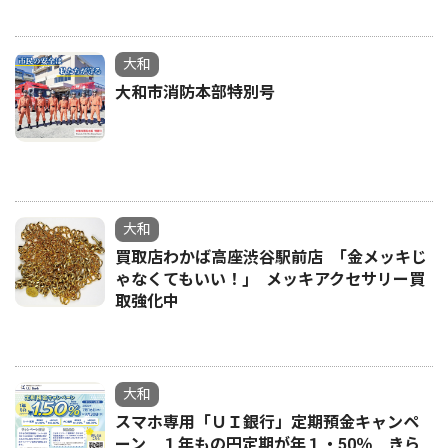
大和
大和市消防本部特別号
大和
買取店わかば高座渋谷駅前店 ｢金メッキじ
ゃなくてもいい！｣ メッキアクセサリー買
取強化中
大和
スマホ専用「ＵＩ銀行」定期預金キャンペ
ーン １年もの円定期が年１・50％ きら