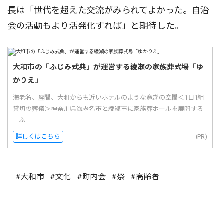
長は「世代を超えた交流がみられてよかった。自治
会の活動もより活発化すれば」と期待した。
大和市の「ふじみ式典」が運営する綾瀬の家族葬式場「ゆ
かりえ」
海老名、座間、大和からも近いホテルのような寛ぎの空間＜1日1組
貸切の葬儀＞神奈川県海老名市と綾瀬市に家族葬ホールを展開する
「ふ...
詳しくはこちら
(PR)
#大和市
#文化
#町内会
#祭
#高齢者