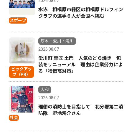
2026.08.07
水泳 相模原市緑区の相模原ドルフィン
クラブの選手６人が全国へ挑む
スポーツ
厚木・愛川・清川
2026.08.07
愛川町 菓匠 土門 人気のどら焼き 包
装をリニューアル 理由は企業努力によ
ピックアッ
る「物価高対策」
プ（PR）
大和
2026.08.07
理想の消防士を目指して 北分署第二消
防隊 野地鴻介さん
社会