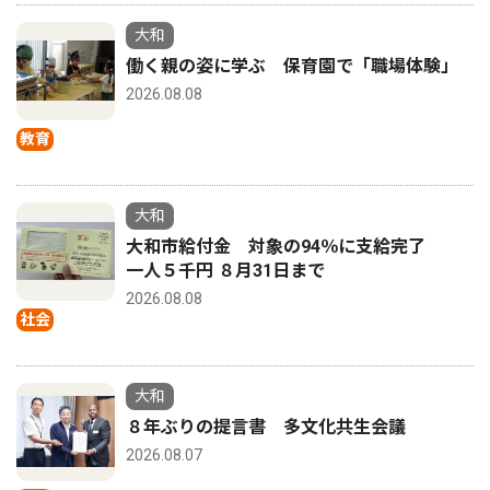
大和
働く親の姿に学ぶ 保育園で「職場体験」
2026.08.08
教育
大和
大和市給付金 対象の94％に支給完了
一人５千円 ８月31日まで
2026.08.08
社会
大和
８年ぶりの提言書 多文化共生会議
2026.08.07