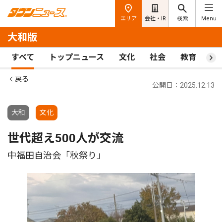
エリア
会社・IR
検索
Menu
大和版
すべて
トップニュース
文化
社会
教育
ス
戻る
公開日：2025.12.13
大和
文化
世代超え500人が交流
中福田自治会「秋祭り」